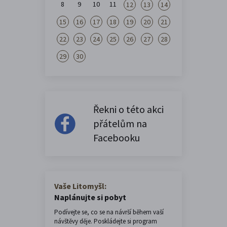
8
9
10
11
12
13
14
15
16
17
18
19
20
21
22
23
24
25
26
27
28
29
30
Řekni o této akci
přátelům na
Facebooku
Vaše Litomyšl:
Naplánujte si pobyt
Podívejte se, co se na návrší během vaší
návštěvy děje. Poskládejte si program