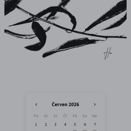
Červen 2026
«
»
Po
Út
St
Čt
Pá
So
Ne
1
2
3
4
5
6
7