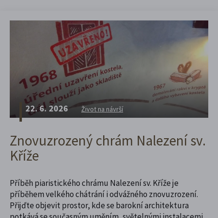
22. 6. 2026
Život na návrší
Znovuzrozený chrám Nalezení sv.
Kříže
Příběh piaristického chrámu Nalezení sv. Kříže je
příběhem velkého chátrání i odvážného znovuzrození.
Přijďte objevit prostor, kde se barokní architektura
potkává se současným uměním, světelnými instalacemi,