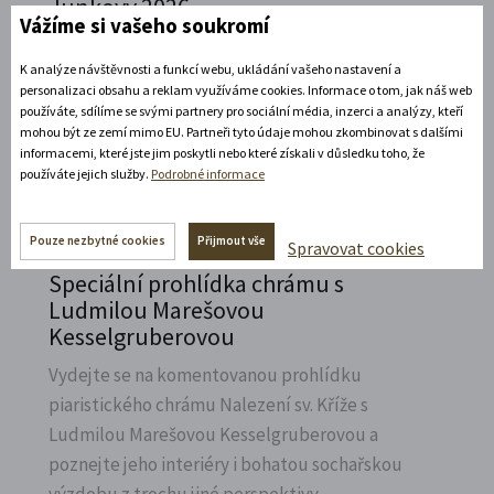
Junkovy 2026
Vážíme si vašeho soukromí
Přijeďte navštívit Státní zámek v Litomyšli a
K analýze návštěvnosti a funkcí webu, ukládání vašeho nastavení a
vzpomenout na naší první českou závodnici,
personalizaci obsahu a reklam využíváme cookies. Informace o tom, jak náš web
Elišku Junkovou.
používáte, sdílíme se svými partnery pro sociální média, inzerci a analýzy, kteří
mohou být ze zemí mimo EU. Partneři tyto údaje mohou zkombinovat s dalšími
Rozbalte si další akce
informacemi, které jste jim poskytli nebo které získali v důsledku toho, že
používáte jejich služby.
Podrobné informace
7. 8. 2026
Pouze nezbytné cookies
Přijmout vše
Spravovat cookies
Speciální prohlídka chrámu s
Ludmilou Marešovou
Kesselgruberovou
Vydejte se na komentovanou prohlídku
piaristického chrámu Nalezení sv.
Kříže s
Ludmilou Marešovou Kesselgruberovou a
poznejte jeho interiéry i bohatou sochařskou