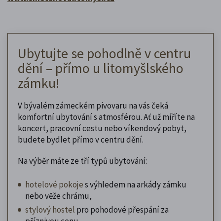
Ubytujte se pohodlně v centru
dění – přímo u litomyšlského
zámku!
V bývalém zámeckém pivovaru na vás čeká
komfortní ubytování s atmosférou. Ať už míříte na
koncert, pracovní cestu nebo víkendový pobyt,
budete bydlet přímo v centru dění.
Na výběr máte ze tří typů ubytování:
hotelové pokoje
s výhledem na arkády zámku
nebo věže chrámu,
stylový hostel
pro pohodové přespání za
příznivou cenu,