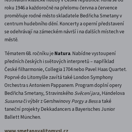
roku 1946 a každoročně na přelomu června a července
proměňuje rodné město skladatele Bedřicha Smetany v
centrum hudebního dění. Koncerty a operní představení
se odehrávají na zámeckém návrší i na dalších místech ve
městě.
Tématem 68. ročníku je
Natura
. Nabídne vystoupení
předních českých i světových interpretů – například
České filharmonie, Collegia 1704 nebo Pavel Haas Quartet.
Poprvé do Litomyšle zavítá také London Symphony
Orchestra s Antoniem Pappanem. Program doplní opery
Bedřicha Smetany, Stravinského
Svěcení jara
, Händelova
Susanna
či výběr z Gershwinovy
Porgy a Bess
a také
taneční projekty Dekkadancers a Bayerisches Junior
Ballett München.
www.smetanovalitomysl.cz