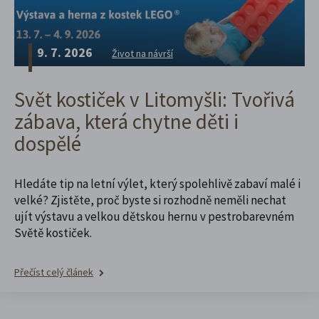
9. 7. 2026
Život na návrší
Svět kostiček v Litomyšli: Tvořivá
zábava, která chytne děti i
dospělé
Hledáte tip na letní výlet, který spolehlivě zabaví malé i
velké? Zjistěte, proč byste si rozhodně neměli nechat
ujít výstavu a velkou dětskou hernu v pestrobarevném
Světě kostiček.
Přečíst celý článek