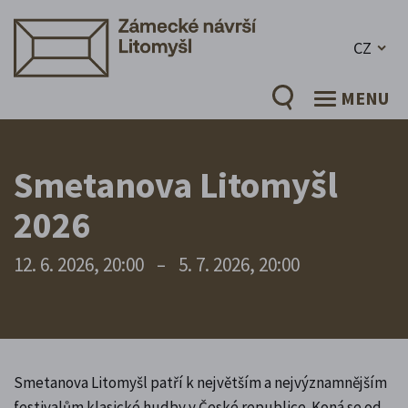
CZ
MENU
Smetanova Litomyšl
2026
12. 6. 2026, 20:00
–
5. 7. 2026, 20:00
Smetanova Litomyšl patří k největším a nejvýznamnějším
festivalům klasické hudby v České republice. Koná se od