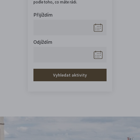
podle toho, co máte rádi.
Přijíždím
Odjíždím
Vyhledat aktivity