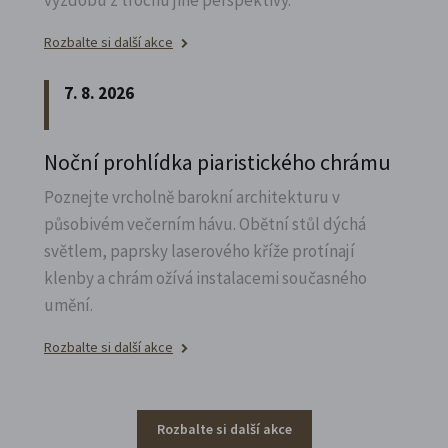
výzdobu z trochu jiné perspektivy.
Rozbalte si další akce
7. 8. 2026
Noční prohlídka piaristického chrámu
Poznejte vrcholně barokní architekturu v
působivém večerním hávu. Obětní stůl dýchá
světlem, paprsky laserového kříže protínají
klenby a chrám ožívá instalacemi současného
umění.
Rozbalte si další akce
Rozbalte si další akce