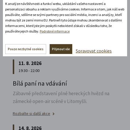
K analýze návštěvnosti a funkcí webu, ukládání vašeho nastavení a
Poznejte vrcholně barokní architekturu v
personalizaci obsahu a reklam využíváme cookies. Informace o tom, jak náš web
působivém večerním hávu. Obětní stůl dýchá
používáte, sdílíme se svými partnery pro sociální média, inzerci a analýzy, kteří
světlem, paprsky laserového kříže protínají
mohou být ze zemí mimo EU. Partneři tyto údaje mohou zkombinovat s dalšími
informacemi, které jste jim poskytli nebo které získali v důsledku toho, že
klenby a chrám ožívá instalacemi současného
používáte jejich služby.
Podrobné informace
umění.
Rozbalte si další akce
Pouze nezbytné cookies
Přijmout vše
Spravovat cookies
11. 8. 2026
19:30 - 22:00
Bílá paní na vdávání
Zábavné představení plné hereckých hvězd na
zámecké open-air scéně v Litomyšli.
Rozbalte si další akce
14. 8. 2026