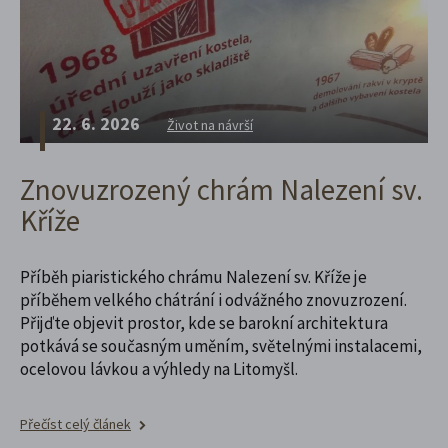
22. 6. 2026
Život na návrší
Znovuzrozený chrám Nalezení sv.
Kříže
Příběh piaristického chrámu Nalezení sv. Kříže je
příběhem velkého chátrání i odvážného znovuzrození.
Přijďte objevit prostor, kde se barokní architektura
potkává se současným uměním, světelnými instalacemi,
ocelovou lávkou a výhledy na Litomyšl.
Přečíst celý článek