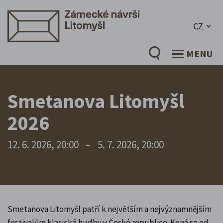
CZ
MENU
Smetanova Litomyšl
2026
12. 6. 2026, 20:00
–
5. 7. 2026, 20:00
Smetanova Litomyšl patří k největším a nejvýznamnějším
festivalům klasické hudby v České republice. Koná se od