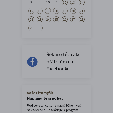
8
9
10
11
12
13
14
15
16
17
18
19
20
21
22
23
24
25
26
27
28
29
30
Řekni o této akci
přátelům na
Facebooku
Vaše Litomyšl:
Naplánujte si pobyt
Podívejte se, co se na návrší během vaší
návštěvy děje. Poskládejte si program