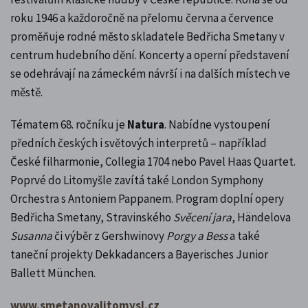
roku 1946 a každoročně na přelomu června a července
proměňuje rodné město skladatele Bedřicha Smetany v
centrum hudebního dění. Koncerty a operní představení
se odehrávají na zámeckém návrší i na dalších místech ve
městě.
Tématem 68. ročníku je
Natura
. Nabídne vystoupení
předních českých i světových interpretů – například
České filharmonie, Collegia 1704 nebo Pavel Haas Quartet.
Poprvé do Litomyšle zavítá také London Symphony
Orchestra s Antoniem Pappanem. Program doplní opery
Bedřicha Smetany, Stravinského
Svěcení jara
, Händelova
Susanna
či výběr z Gershwinovy
Porgy a Bess
a také
taneční projekty Dekkadancers a Bayerisches Junior
Ballett München.
www.smetanovalitomysl.cz