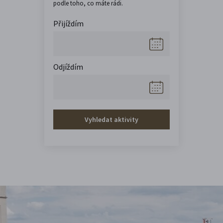
podle toho, co máte rádi.
Přijíždím
Odjíždím
Vyhledat aktivity