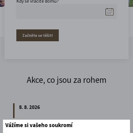
Kdy se vracíte domů?
Začněte se těšit!
Akce, co jsou za rohem
8. 8. 2026
Vážíme si vašeho soukromí
Noční prohlídka piaristického chrámu