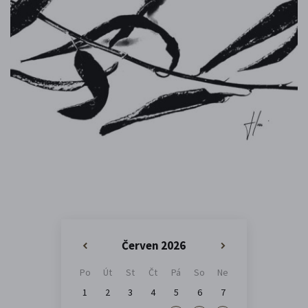
Červen 2026
«
»
Po
Út
St
Čt
Pá
So
Ne
1
2
3
4
5
6
7