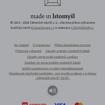
© 2014 - 2026 Zámecké návrší z. ú., všechna přáva vyhrazena
Grafický návrh
KošnarDesign.cz
a realizace
CZECHGROUP.cz
Ke stažení
O organizaci
Přímá objednávka prostor
Půjčovna vybavení
Zásady ochrany osobních údajů
Zásady zpracování souborů cookies
Souhlas se zpracováním osobních údajů
Vnitřní oznamovací systém (whistleblowing)
Všeobecné obchodní podmínky - pro prodej a nákup v e-shopu
„Zámecké návrší“ 02/25 -