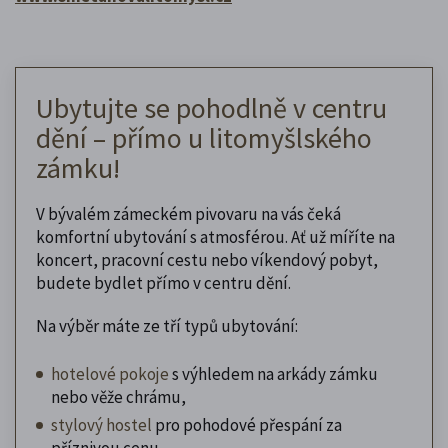
Ubytujte se pohodlně v centru
dění – přímo u litomyšlského
zámku!
V bývalém zámeckém pivovaru na vás čeká
komfortní ubytování s atmosférou. Ať už míříte na
koncert, pracovní cestu nebo víkendový pobyt,
budete bydlet přímo v centru dění.
Na výběr máte ze tří typů ubytování:
hotelové pokoje
s výhledem na arkády zámku
nebo věže chrámu,
stylový hostel
pro pohodové přespání za
příznivou cenu,