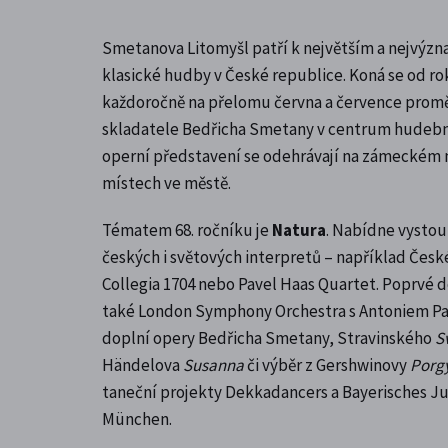
Smetanova Litomyšl patří k největším a nejvýz
klasické hudby v České republice. Koná se od ro
každoročně na přelomu června a července prom
skladatele Bedřicha Smetany v centrum hudební
operní představení se odehrávají na zámeckém ná
místech ve městě.
Tématem 68. ročníku je
Natura
. Nabídne vysto
českých i světových interpretů – například Česk
Collegia 1704 nebo Pavel Haas Quartet. Poprvé d
také London Symphony Orchestra s Antoniem 
doplní opery Bedřicha Smetany, Stravinského
S
Händelova
Susanna
či výběr z Gershwinovy
Porgy
taneční projekty Dekkadancers a Bayerisches Ju
München.