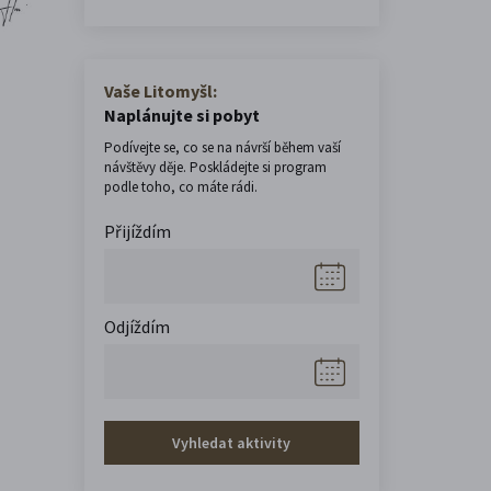
Vaše Litomyšl:
Naplánujte si pobyt
Podívejte se, co se na návrší během vaší
návštěvy děje. Poskládejte si program
podle toho, co máte rádi.
Přijíždím
Odjíždím
Vyhledat aktivity