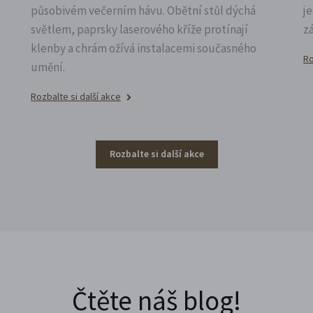
působivém večerním hávu. Obětní stůl dýchá
j
světlem, paprsky laserového kříže protínají
z
klenby a chrám ožívá instalacemi současného
Ro
umění.
Rozbalte si další akce
Rozbalte si další akce
Čtěte náš blog!