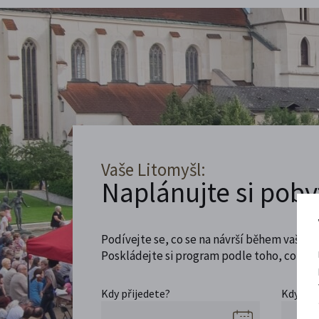
Vaše Litomyšl:
Naplánujte si poby
Podívejte se, co se na návrší během vaší ná
Poskládejte si program podle toho, co máte
Kdy přijedete?
Kdy se 