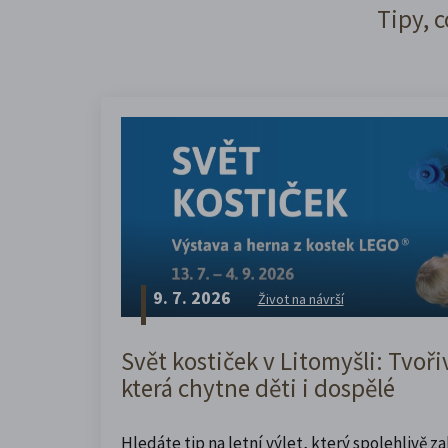
Tipy, c
9. 7. 2026
Život na návrší
Svět kostiček v Litomyšli: Tvoři
která chytne děti i dospělé
Hledáte tip na letní výlet, který spolehlivě z