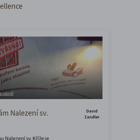
cellence
a návrší
m Nalezení sv.
David
Zandler
u Nalezení sv. Kříže je