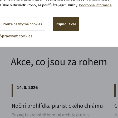
získali v důsledku toho, že používáte jejich služby.
Podrobné informace
Pouze nezbytné cookies
Přijmout vše
Spravovat cookies
Akce, co jsou za rohem
14. 8. 2026
Noční prohlídka piaristického chrámu
C
Poznejte vrcholně barokní architekturu v
N