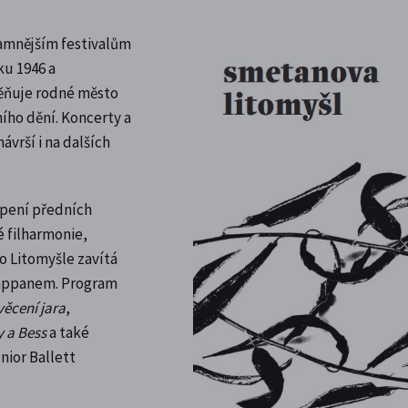
namnějším festivalům
ku 1946 a
ěňuje rodné město
ho dění. Koncerty a
vrší i na dalších
upení předních
é filharmonie,
o Litomyšle zavítá
Pappanem. Program
věcení jara
,
 a Bess
a také
nior Ballett