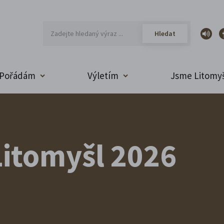
Pořádám
Výletím
Jsme Litomyš
itomyšl 2026