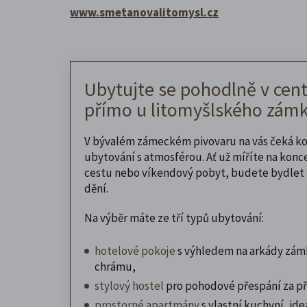
www.smetanovalitomysl.cz
Ubytujte se pohodlně v cent
přímo u litomyšlského zámk
V bývalém zámeckém pivovaru na vás čeká k
ubytování s atmosférou. Ať už míříte na konc
cestu nebo víkendový pobyt, budete bydlet 
dění.
Na výběr máte ze tří typů ubytování:
hotelové pokoje
s výhledem na arkády zám
chrámu,
stylový hostel
pro pohodové přespání za př
prostorné apartmány
s vlastní kuchyní, ideá