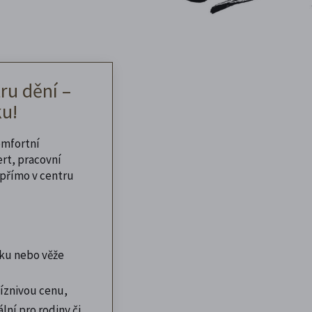
ru dění –
u!
omfortní
ert, pracovní
přímo v centru
ku nebo věže
íznivou cenu,
lní pro rodiny či