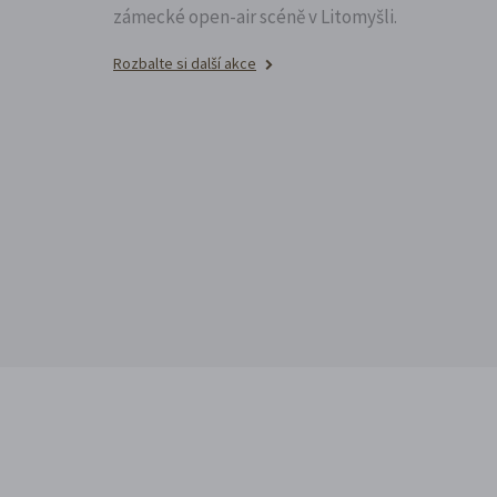
zámecké open-air scéně v Litomyšli.
Rozbalte si další akce