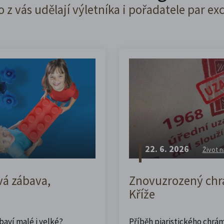
o z vás udělají výletníka i pořadatele par ex
22. 6. 2026
Život n
vá zábava,
Znovuzrozený chrá
Kříže
abaví malé i velké?
Příběh piaristického chrám