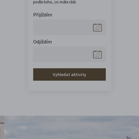
podle toho, co máte rádi.
Přijíždím
Odjíždím
Vyhledat aktivity