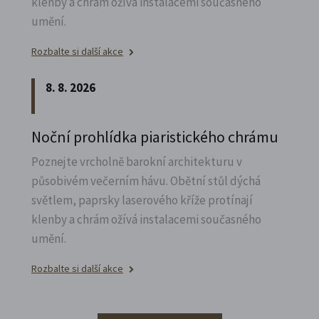
klenby a chrám ožívá instalacemi současného
umění.
Rozbalte si další akce
8. 8. 2026
Noční prohlídka piaristického chrámu
Poznejte vrcholně barokní architekturu v
působivém večerním hávu. Obětní stůl dýchá
světlem, paprsky laserového kříže protínají
klenby a chrám ožívá instalacemi současného
umění.
Rozbalte si další akce