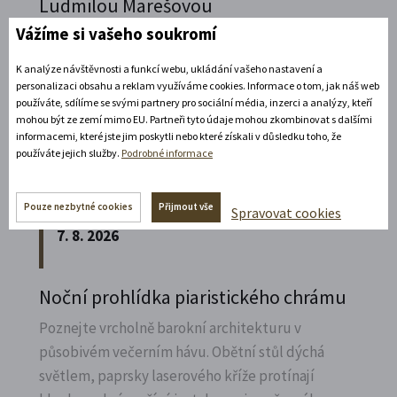
Ludmilou Marešovou
Kesselgruberovou
Vážíme si vašeho soukromí
Vydejte se na komentovanou prohlídku
K analýze návštěvnosti a funkcí webu, ukládání vašeho nastavení a
piaristického chrámu Nalezení sv.
Kříže s
personalizaci obsahu a reklam využíváme cookies. Informace o tom, jak náš web
používáte, sdílíme se svými partnery pro sociální média, inzerci a analýzy, kteří
Ludmilou Marešovou Kesselgruberovou a
mohou být ze zemí mimo EU. Partneři tyto údaje mohou zkombinovat s dalšími
poznejte jeho interiéry i bohatou sochařskou
informacemi, které jste jim poskytli nebo které získali v důsledku toho, že
výzdobu z trochu jiné perspektivy.
používáte jejich služby.
Podrobné informace
Rozbalte si další akce
Pouze nezbytné cookies
Přijmout vše
Spravovat cookies
7. 8. 2026
Noční prohlídka piaristického chrámu
Poznejte vrcholně barokní architekturu v
působivém večerním hávu. Obětní stůl dýchá
světlem, paprsky laserového kříže protínají