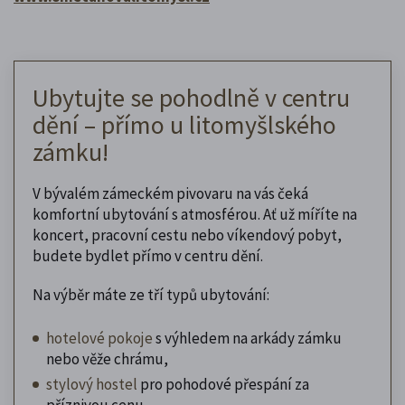
Ubytujte se pohodlně v centru
dění – přímo u litomyšlského
zámku!
V bývalém zámeckém pivovaru na vás čeká
komfortní ubytování s atmosférou. Ať už míříte na
koncert, pracovní cestu nebo víkendový pobyt,
budete bydlet přímo v centru dění.
Na výběr máte ze tří typů ubytování:
hotelové pokoje
s výhledem na arkády zámku
nebo věže chrámu,
stylový hostel
pro pohodové přespání za
příznivou cenu,