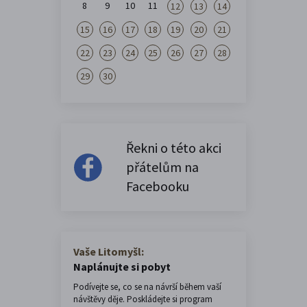
8
9
10
11
12
13
14
15
16
17
18
19
20
21
22
23
24
25
26
27
28
29
30
Řekni o této akci
přátelům na
Facebooku
Vaše Litomyšl:
Naplánujte si pobyt
Podívejte se, co se na návrší během vaší
návštěvy děje. Poskládejte si program