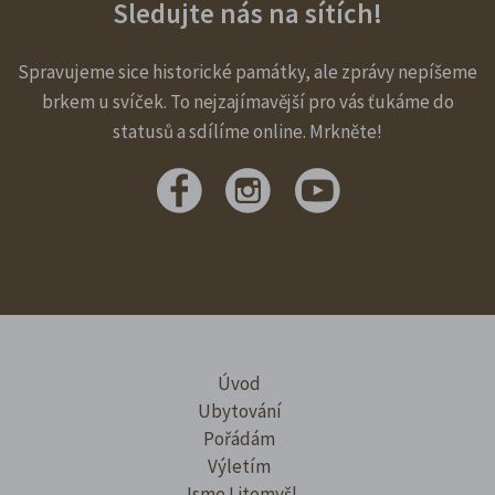
Sledujte nás na sítích!
Spravujeme sice historické památky, ale zprávy nepíšeme
brkem u svíček. To nejzajímavější pro vás ťukáme do
statusů a sdílíme online. Mrkněte!
Úvod
Ubytování
Pořádám
Výletím
Jsme Litomyšl