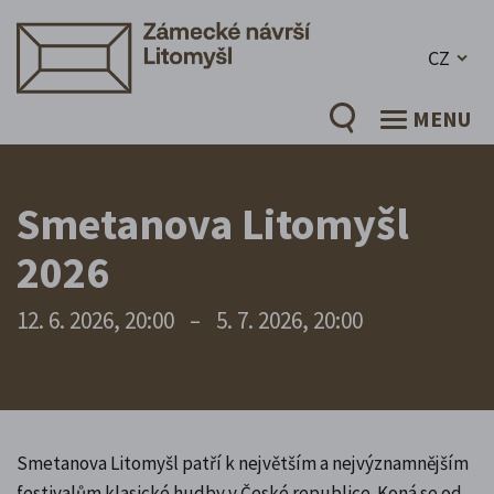
CZ
MENU
Smetanova Litomyšl
2026
12. 6. 2026, 20:00
–
5. 7. 2026, 20:00
Smetanova Litomyšl patří k největším a nejvýznamnějším
festivalům klasické hudby v České republice. Koná se od