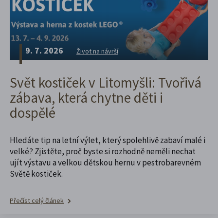
9. 7. 2026
Život na návrší
Svět kostiček v Litomyšli: Tvořivá
zábava, která chytne děti i
dospělé
Hledáte tip na letní výlet, který spolehlivě zabaví malé i
velké? Zjistěte, proč byste si rozhodně neměli nechat
ujít výstavu a velkou dětskou hernu v pestrobarevném
Světě kostiček.
Přečíst celý článek