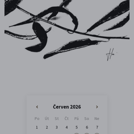
Červen 2026
«
»
Po
Út
St
Čt
Pá
So
Ne
1
2
3
4
5
6
7