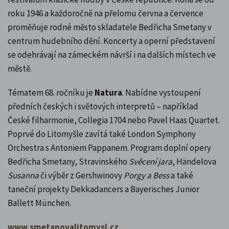
roku 1946 a každoročně na přelomu června a července
proměňuje rodné město skladatele Bedřicha Smetany v
centrum hudebního dění. Koncerty a operní představení
se odehrávají na zámeckém návrší i na dalších místech ve
městě.
Tématem 68. ročníku je
Natura
. Nabídne vystoupení
předních českých i světových interpretů – například
České filharmonie, Collegia 1704 nebo Pavel Haas Quartet.
Poprvé do Litomyšle zavítá také London Symphony
Orchestra s Antoniem Pappanem. Program doplní opery
Bedřicha Smetany, Stravinského
Svěcení jara
, Händelova
Susanna
či výběr z Gershwinovy
Porgy a Bess
a také
taneční projekty Dekkadancers a Bayerisches Junior
Ballett München.
www.smetanovalitomysl.cz