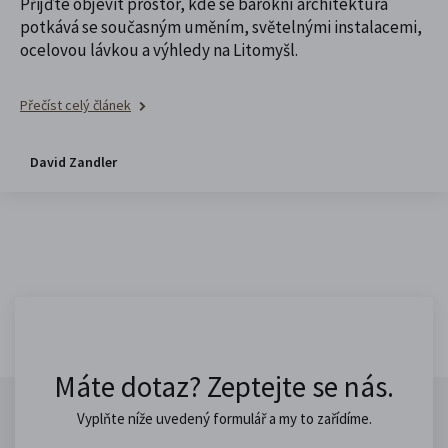
Přijďte objevit prostor, kde se barokní architektura
potkává se současným uměním, světelnými instalacemi,
ocelovou lávkou a výhledy na Litomyšl.
Přečíst celý článek
David Zandler
Máte dotaz? Zeptejte se nás.
Vyplňte níže uvedený formulář a my to zařídíme.