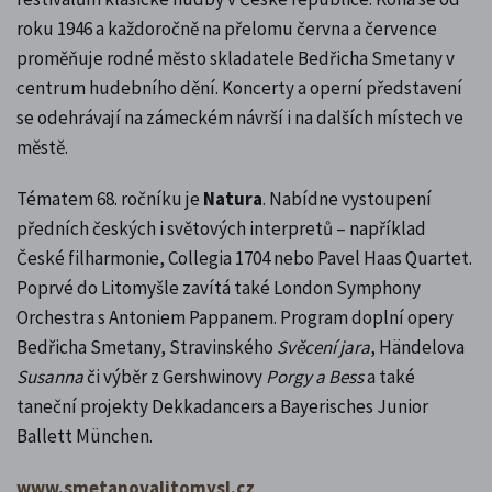
roku 1946 a každoročně na přelomu června a července
proměňuje rodné město skladatele Bedřicha Smetany v
centrum hudebního dění. Koncerty a operní představení
se odehrávají na zámeckém návrší i na dalších místech ve
městě.
Tématem 68. ročníku je
Natura
. Nabídne vystoupení
předních českých i světových interpretů – například
České filharmonie, Collegia 1704 nebo Pavel Haas Quartet.
Poprvé do Litomyšle zavítá také London Symphony
Orchestra s Antoniem Pappanem. Program doplní opery
Bedřicha Smetany, Stravinského
Svěcení jara
, Händelova
Susanna
či výběr z Gershwinovy
Porgy a Bess
a také
taneční projekty Dekkadancers a Bayerisches Junior
Ballett München.
www.smetanovalitomysl.cz