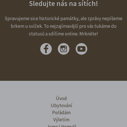
Sledujte nás na sítích!
Spravujeme sice historické památky, ale zprávy nepíšeme
brkem u svíček. To nejzajímavější pro vás ťukáme do
statusů a sdílíme online. Mrkněte!
Úvod
Ubytování
Pořádám
Výletím
Jsme Litomyšl