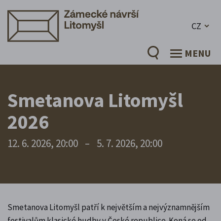
CZ
MENU
Smetanova Litomyšl
2026
12. 6. 2026, 20:00
–
5. 7. 2026, 20:00
Smetanova Litomyšl patří k největším a nejvýznamnějším
festivalům klasické hudby v České republice. Koná se od