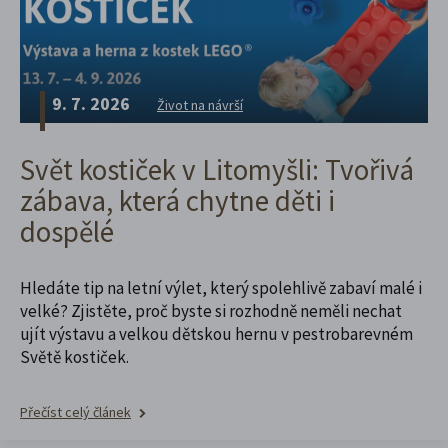
9. 7. 2026
Život na návrší
Svět kostiček v Litomyšli: Tvořivá
zábava, která chytne děti i
dospělé
Hledáte tip na letní výlet, který spolehlivě zabaví malé i
velké? Zjistěte, proč byste si rozhodně neměli nechat
ujít výstavu a velkou dětskou hernu v pestrobarevném
Světě kostiček.
Přečíst celý článek