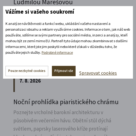
Ludmilou Marešovou
Kesselgruberovou
Vážíme si vašeho soukromí
Vydejte se na komentovanou prohlídku
K analýze návštěvnosti a funkcí webu, ukládání vašeho nastavení a
piaristického chrámu Nalezení sv.
Kříže s
personalizaci obsahu a reklam využíváme cookies. Informace o tom, jak náš web
používáte, sdílíme se svými partnery pro sociální média, inzerci a analýzy, kteří
Ludmilou Marešovou Kesselgruberovou a
mohou být ze zemí mimo EU. Partneři tyto údaje mohou zkombinovat s dalšími
poznejte jeho interiéry i bohatou sochařskou
informacemi, které jste jim poskytli nebo které získali v důsledku toho, že
výzdobu z trochu jiné perspektivy.
používáte jejich služby.
Podrobné informace
Rozbalte si další akce
Pouze nezbytné cookies
Přijmout vše
Spravovat cookies
7. 8. 2026
Noční prohlídka piaristického chrámu
Poznejte vrcholně barokní architekturu v
působivém večerním hávu. Obětní stůl dýchá
světlem, paprsky laserového kříže protínají