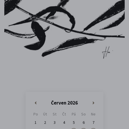
Červen 2026
«
»
Po
Út
St
Čt
Pá
So
Ne
1
2
3
4
5
6
7