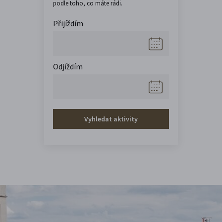
podle toho, co máte rádi.
Přijíždím
Odjíždím
Vyhledat aktivity