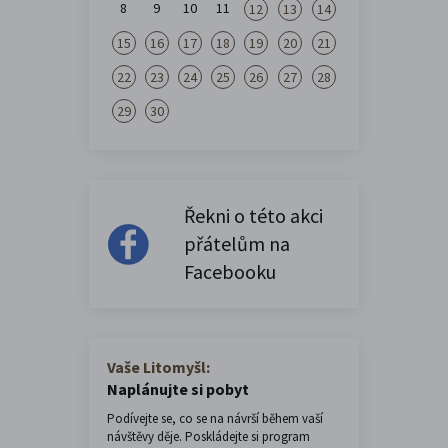
8
9
10
11
12
13
14
15
16
17
18
19
20
21
22
23
24
25
26
27
28
29
30
Řekni o této akci
přátelům na
Facebooku
Vaše Litomyšl:
Naplánujte si pobyt
Podívejte se, co se na návrší během vaší
návštěvy děje. Poskládejte si program