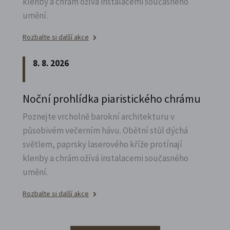
klenby a chrám ožívá instalacemi současného
umění.
Rozbalte si další akce
8. 8. 2026
Noční prohlídka piaristického chrámu
Poznejte vrcholně barokní architekturu v
působivém večerním hávu. Obětní stůl dýchá
světlem, paprsky laserového kříže protínají
klenby a chrám ožívá instalacemi současného
umění.
Rozbalte si další akce