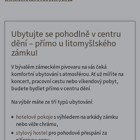
Ubytujte se pohodlně v centru
dění – přímo u litomyšlského
zámku!
V bývalém zámeckém pivovaru na vás čeká
komfortní ubytování s atmosférou. Ať už míříte na
koncert, pracovní cestu nebo víkendový pobyt,
budete bydlet přímo v centru dění.
Na výběr máte ze tří typů ubytování:
hotelové pokoje
s výhledem na arkády zámku
nebo věže chrámu,
stylový hostel
pro pohodové přespání za
příznivou cenu,