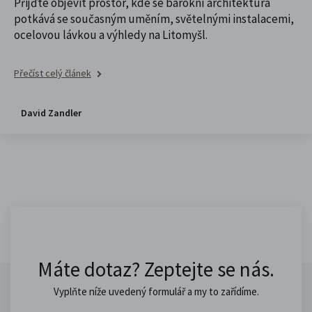
Přijďte objevit prostor, kde se barokní architektura
potkává se současným uměním, světelnými instalacemi,
ocelovou lávkou a výhledy na Litomyšl.
Přečíst celý článek
David Zandler
Máte dotaz? Zeptejte se nás.
Vyplňte níže uvedený formulář a my to zařídíme.