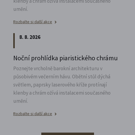
klenby a chrám ožívá instalacemi současného
umění.
Rozbalte si další akce
8. 8. 2026
Noční prohlídka piaristického chrámu
Poznejte vrcholně barokní architekturu v
působivém večerním hávu. Obětní stůl dýchá
světlem, paprsky laserového kříže protínají
klenby a chrám ožívá instalacemi současného
umění.
Rozbalte si další akce