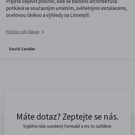
Přijďte objevit prostor, kde se barokní architektura
potkává se současným uměním, světelnými instalacemi,
ocelovou lávkou a výhledy na Litomyšl.
Přečíst celý článek
David Zandler
Máte dotaz? Zeptejte se nás.
Vyplňte níže uvedený formulář a my to zařídíme.