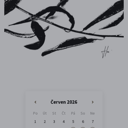
Červen 2026
«
»
Po
Út
St
Čt
Pá
So
Ne
1
2
3
4
5
6
7