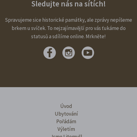
Sledujte nás na sítích!
Spravujeme sice historické památky, ale zprávy nepíšeme
brkem u svíček. To nejzajímavější pro vás ťukáme do
statusů a sdílíme online. Mrkněte!
Úvod
Ubytování
Pořádám
Výletím
Jsme Litomyšl