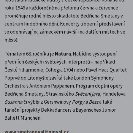
roku 1946 a každoročně na přelomu června a července
proměňuje rodné město skladatele Bedřicha Smetany v
centrum hudebního dění. Koncerty a operní představení
se odehrávají na zámeckém návrší i na dalších místech ve
městě.
Tématem 68. ročníku je
Natura
. Nabídne vystoupení
předních českých i světových interpretů – například
České filharmonie, Collegia 1704 nebo Pavel Haas Quartet.
Poprvé do Litomyšle zavítá také London Symphony
Orchestra s Antoniem Pappanem. Program doplní opery
Bedřicha Smetany, Stravinského
Svěcení jara
, Händelova
Susanna
či výběr z Gershwinovy
Porgy a Bess
a také
taneční projekty Dekkadancers a Bayerisches Junior
Ballett München.
www.smetanovalitomysl.cz