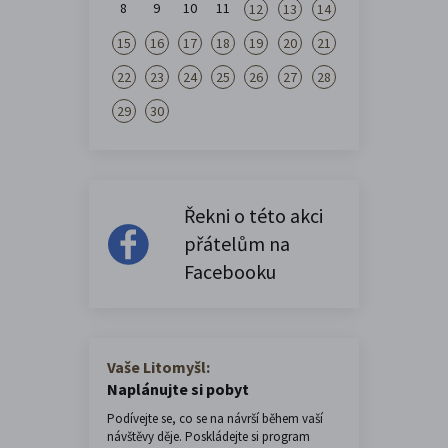
8
9
10
11
12
13
14
15
16
17
18
19
20
21
22
23
24
25
26
27
28
29
30
Řekni o této akci
přátelům na
Facebooku
Vaše Litomyšl:
Naplánujte si pobyt
Podívejte se, co se na návrší během vaší
návštěvy děje. Poskládejte si program