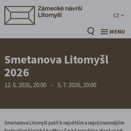
CZ
MENU
Smetanova Litomyšl
2026
12. 6. 2026, 20:00
–
5. 7. 2026, 20:00
Smetanova Litomyšl patří k největším a nejvýznamnějším
festivalům klasické hudby v České republice. Koná se od