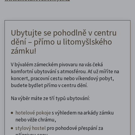
Ubytujte se pohodlně v centru
dění – přímo u litomyšlského
zámku!
V bývalém zámeckém pivovaru na vás čeká
komfortní ubytování s atmosférou. Ať už míříte na
koncert, pracovní cestu nebo víkendový pobyt,
budete bydlet přímo v centru dění.
Na výběr máte ze tří typů ubytování:
hotelové pokoje
s výhledem na arkády zámku
nebo věže chrámu,
stylový hostel
pro pohodové přespání za
příznivou cenu,