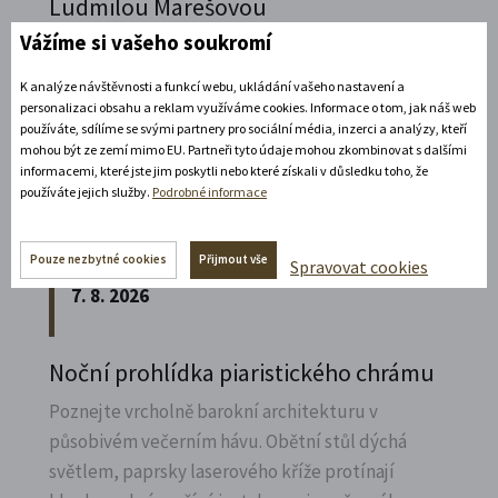
Ludmilou Marešovou
Kesselgruberovou
Vážíme si vašeho soukromí
Vydejte se na komentovanou prohlídku
K analýze návštěvnosti a funkcí webu, ukládání vašeho nastavení a
piaristického chrámu Nalezení sv.
Kříže s
personalizaci obsahu a reklam využíváme cookies. Informace o tom, jak náš web
používáte, sdílíme se svými partnery pro sociální média, inzerci a analýzy, kteří
Ludmilou Marešovou Kesselgruberovou a
mohou být ze zemí mimo EU. Partneři tyto údaje mohou zkombinovat s dalšími
poznejte jeho interiéry i bohatou sochařskou
informacemi, které jste jim poskytli nebo které získali v důsledku toho, že
výzdobu z trochu jiné perspektivy.
používáte jejich služby.
Podrobné informace
Rozbalte si další akce
Pouze nezbytné cookies
Přijmout vše
Spravovat cookies
7. 8. 2026
Noční prohlídka piaristického chrámu
Poznejte vrcholně barokní architekturu v
působivém večerním hávu. Obětní stůl dýchá
světlem, paprsky laserového kříže protínají