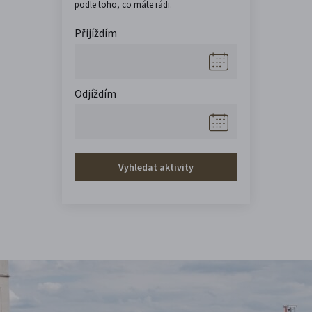
podle toho, co máte rádi.
Přijíždím
Odjíždím
Vyhledat aktivity