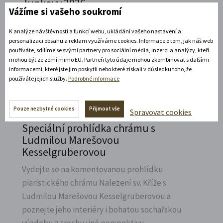
Junkovy 2026
Vážíme si vašeho soukromí
Přijeďte navštívit Státní zámek v Litomyšli a
K analýze návštěvnosti a funkcí webu, ukládání vašeho nastavení a
vzpomenout na naší první českou závodnici,
personalizaci obsahu a reklam využíváme cookies. Informace o tom, jak náš web
Elišku Junkovou.
používáte, sdílíme se svými partnery pro sociální média, inzerci a analýzy, kteří
mohou být ze zemí mimo EU. Partneři tyto údaje mohou zkombinovat s dalšími
Rozbalte si další akce
informacemi, které jste jim poskytli nebo které získali v důsledku toho, že
používáte jejich služby.
Podrobné informace
7. 8. 2026
Pouze nezbytné cookies
Přijmout vše
Spravovat cookies
Speciální prohlídka chrámu s
Ludmilou Marešovou
Kesselgruberovou
Vydejte se na komentovanou prohlídku
piaristického chrámu Nalezení sv.
Kříže s
Ludmilou Marešovou Kesselgruberovou a
poznejte jeho interiéry i bohatou sochařskou