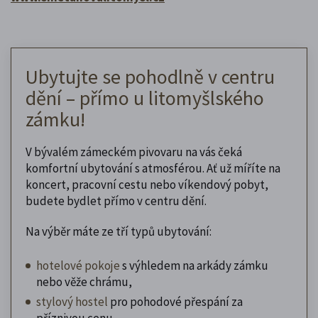
Ubytujte se pohodlně v centru
dění – přímo u litomyšlského
zámku!
V bývalém zámeckém pivovaru na vás čeká
komfortní ubytování s atmosférou. Ať už míříte na
koncert, pracovní cestu nebo víkendový pobyt,
budete bydlet přímo v centru dění.
Na výběr máte ze tří typů ubytování:
hotelové pokoje
s výhledem na arkády zámku
nebo věže chrámu,
stylový hostel
pro pohodové přespání za
příznivou cenu,