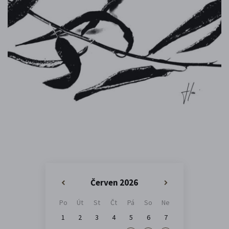
Červen 2026
«
»
Po
Út
St
Čt
Pá
So
Ne
1
2
3
4
5
6
7