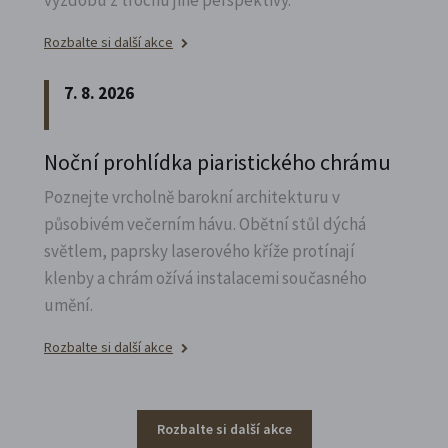
výzdobu z trochu jiné perspektivy.
Rozbalte si další akce
7. 8. 2026
Noční prohlídka piaristického chrámu
Poznejte vrcholně barokní architekturu v
působivém večerním hávu. Obětní stůl dýchá
světlem, paprsky laserového kříže protínají
klenby a chrám ožívá instalacemi současného
umění.
Rozbalte si další akce
Rozbalte si další akce