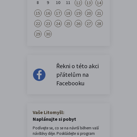
8
9
10
11
12
13
14
15
16
17
18
19
20
21
22
23
24
25
26
27
28
29
30
Řekni o této akci
přátelům na
Facebooku
Vaše Litomyšl:
Naplánujte si pobyt
Podívejte se, co se na návrší během vaší
návštěvy děje. Poskládejte si program