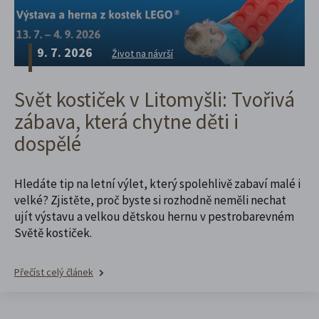
9. 7. 2026
Život na návrší
Svět kostiček v Litomyšli: Tvořivá
zábava, která chytne děti i
dospělé
Hledáte tip na letní výlet, který spolehlivě zabaví malé i
velké? Zjistěte, proč byste si rozhodně neměli nechat
ujít výstavu a velkou dětskou hernu v pestrobarevném
Světě kostiček.
Přečíst celý článek