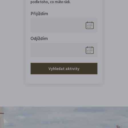
podle toho, co máte rádi.
Přijíždím
Odjíždím
Vyhledat aktivity