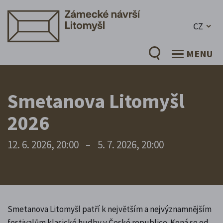
CZ
MENU
Smetanova Litomyšl
2026
12. 6. 2026, 20:00
–
5. 7. 2026, 20:00
Smetanova Litomyšl patří k největším a nejvýznamnějším
festivalům klasické hudby v České republice. Koná se od