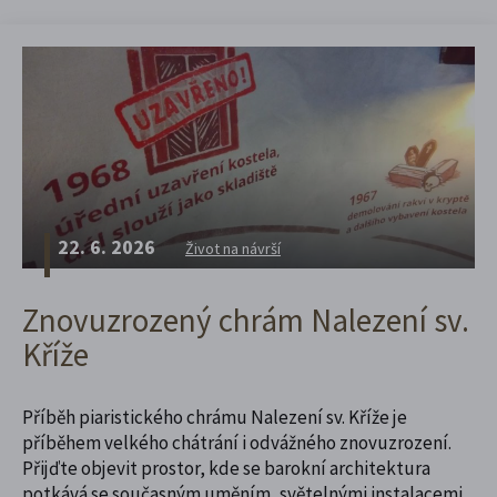
22. 6. 2026
Život na návrší
Znovuzrozený chrám Nalezení sv.
Kříže
Příběh piaristického chrámu Nalezení sv. Kříže je
příběhem velkého chátrání i odvážného znovuzrození.
Přijďte objevit prostor, kde se barokní architektura
potkává se současným uměním, světelnými instalacemi,