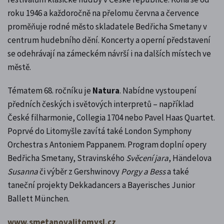
roku 1946 a každoročně na přelomu června a července
proměňuje rodné město skladatele Bedřicha Smetany v
centrum hudebního dění. Koncerty a operní představení
se odehrávají na zámeckém návrší i na dalších místech ve
městě.
Tématem 68. ročníku je
Natura
. Nabídne vystoupení
předních českých i světových interpretů – například
České filharmonie, Collegia 1704 nebo Pavel Haas Quartet.
Poprvé do Litomyšle zavítá také London Symphony
Orchestra s Antoniem Pappanem. Program doplní opery
Bedřicha Smetany, Stravinského
Svěcení jara
, Händelova
Susanna
či výběr z Gershwinovy
Porgy a Bess
a také
taneční projekty Dekkadancers a Bayerisches Junior
Ballett München.
www.smetanovalitomysl.cz