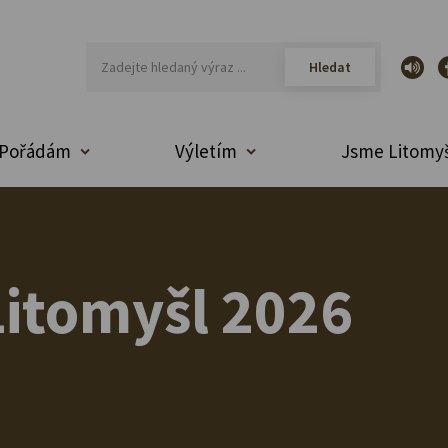
Pořádám
Výletím
Jsme Litomyš
itomyšl 2026