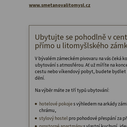
www.smetanovalitomysl.cz
Ubytujte se pohodlně v cent
přímo u litomyšlského zámk
V bývalém zámeckém pivovaru na vás čeká k
ubytování s atmosférou. Ať už míříte na konc
cestu nebo víkendový pobyt, budete bydlet 
dění.
Na výběr máte ze tří typů ubytování:
hotelové pokoje
s výhledem na arkády zám
chrámu,
stylový hostel
pro pohodové přespání za př
prostorné apartmány
s vlastní kuchyní, ideá