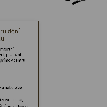
ru dění –
u!
omfortní
ert, pracovní
přímo v centru
ku nebo věže
íznivou cenu,
lní pro rodiny či