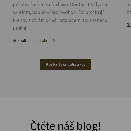
působivém večerním hávu. Obětní stůl dýchá
j
světlem, paprsky laserového kříže protínají
z
klenby a chrám ožívá instalacemi současného
Ro
umění.
Rozbalte si další akce
Rozbalte si další akce
Čtěte náš blog!