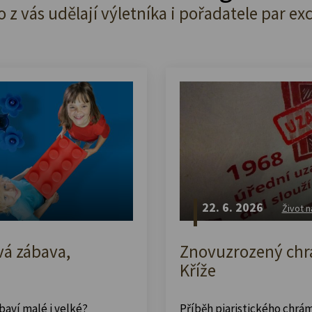
o z vás udělají výletníka i pořadatele par ex
22. 6. 2026
Život n
vá zábava,
Znovuzrozený chrá
Kříže
abaví malé i velké?
Příběh piaristického chrám