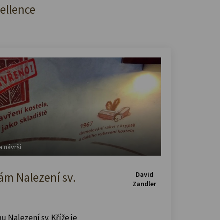
cellence
a návrší
m Nalezení sv.
David
Zandler
u Nalezení sv. Kříže je