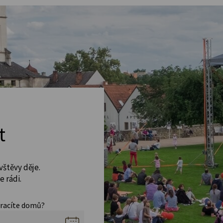
t
vštěvy děje.
 rádi.
vracíte domů?