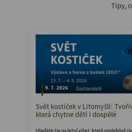
Tipy, c
9. 7. 2026
Život na návrší
Svět kostiček v Litomyšli: Tvoři
která chytne děti i dospělé
Hledáte tip na letní výlet, který spolehlivě z