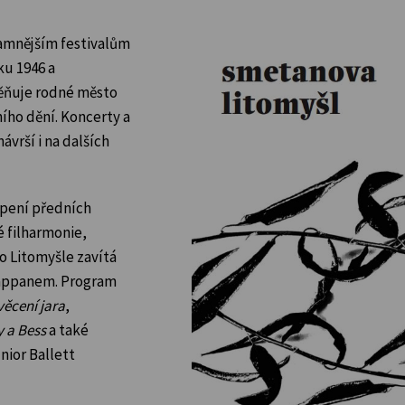
namnějším festivalům
ku 1946 a
ěňuje rodné město
ho dění. Koncerty a
vrší i na dalších
upení předních
é filharmonie,
o Litomyšle zavítá
Pappanem. Program
věcení jara
,
 a Bess
a také
nior Ballett