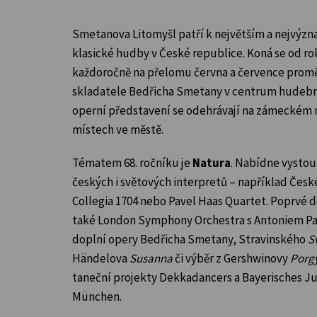
Smetanova Litomyšl patří k největším a nejvýz
klasické hudby v České republice. Koná se od ro
každoročně na přelomu června a července prom
skladatele Bedřicha Smetany v centrum hudební
operní představení se odehrávají na zámeckém ná
místech ve městě.
Tématem 68. ročníku je
Natura
. Nabídne vysto
českých i světových interpretů – například Česk
Collegia 1704 nebo Pavel Haas Quartet. Poprvé d
také London Symphony Orchestra s Antoniem 
doplní opery Bedřicha Smetany, Stravinského
S
Händelova
Susanna
či výběr z Gershwinovy
Porgy
taneční projekty Dekkadancers a Bayerisches Ju
München.