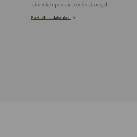
zámecké open-air scéně v Litomyšli.
Rozbalte si další akce