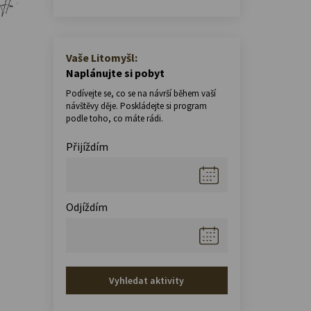
Vaše Litomyšl:
Naplánujte si pobyt
Podívejte se, co se na návrší během vaší
návštěvy děje. Poskládejte si program
podle toho, co máte rádi.
Přijíždím
Odjíždím
Vyhledat aktivity