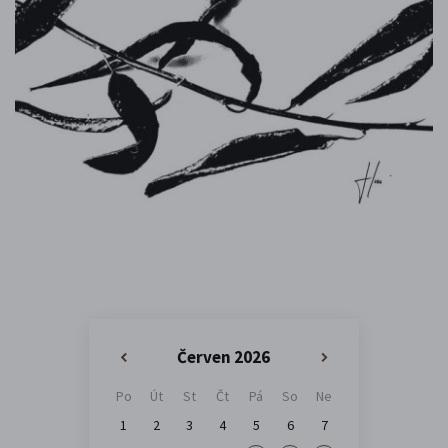
Červen 2026
«
»
Po
Út
St
Čt
Pá
So
Ne
1
2
3
4
5
6
7