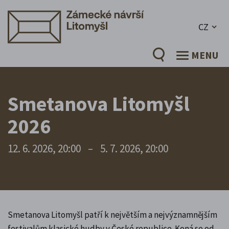
CZ
MENU
Smetanova Litomyšl
2026
12. 6. 2026, 20:00
–
5. 7. 2026, 20:00
Smetanova Litomyšl patří k největším a nejvýznamnějším
festivalům klasické hudby v České republice. Koná se od