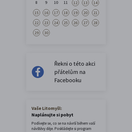
8
9
10
11
12
13
14
15
16
17
18
19
20
21
22
23
24
25
26
27
28
29
30
Řekni o této akci
přátelům na
Facebooku
Vaše Litomyšl:
Naplánujte si pobyt
Podívejte se, co se na návrší během vaší
návštěvy děje. Poskládejte si program