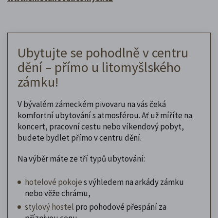
Ubytujte se pohodlně v centru
dění – přímo u litomyšlského
zámku!
V bývalém zámeckém pivovaru na vás čeká
komfortní ubytování s atmosférou. Ať už míříte na
koncert, pracovní cestu nebo víkendový pobyt,
budete bydlet přímo v centru dění.
Na výběr máte ze tří typů ubytování:
hotelové pokoje
s výhledem na arkády zámku
nebo věže chrámu,
stylový hostel
pro pohodové přespání za
příznivou cenu,