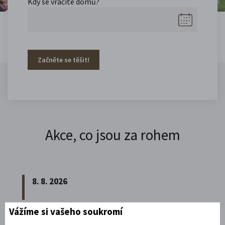
Kdy se vracíte domů?
Začněte se těšit!
Akce, co jsou za rohem
8. 8. 2026
Vážíme si vašeho soukromí
Noční prohlídka piaristického chrámu