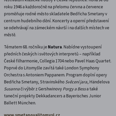
roku 1946 a každoročně na přelomu června a července
proměňuje rodné město skladatele Bedřicha Smetany v
centrum hudebního dění. Koncerty a operní představení
se odehrávají na zámeckém návrší i na dalších místech ve
městě.
Tématem 68. ročníku je
Natura
. Nabídne vystoupení
předních českých i světových interpretů – například
České filharmonie, Collegia 1704 nebo Pavel Haas Quartet.
Poprvé do Litomyšle zavítá také London Symphony
Orchestra s Antoniem Pappanem. Program doplní opery
Bedřicha Smetany, Stravinského
Svěcení jara
, Händelova
Susanna
či výběr z Gershwinovy
Porgy a Bess
a také
taneční projekty Dekkadancers a Bayerisches Junior
Ballett München.
www.smetanovalitomysl.cz