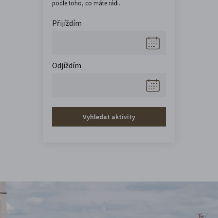
podle toho, co máte rádi.
Přijíždím
Odjíždím
Vyhledat aktivity