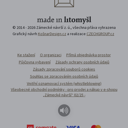
© 2014 - 2026 Zámecké návrší z. ú., všechna přáva vyhrazena
Grafický návrh
KošnarDesign.cz
a realizace
CZECHGROUP.cz
Ke stažení
O organizaci
Přímá objednávka prostor
Půjčovna vybavení
Zásady ochrany osobních údajů
Zásady zpracování souborů cookies
Souhlas se zpracováním osobních údajů
Vnitřní oznamovací systém (whistleblowing)
Všeobecné obchodní podmínky - pro prodej a nákup v e-shopu
„Zámecké návrší“ 02/25 -