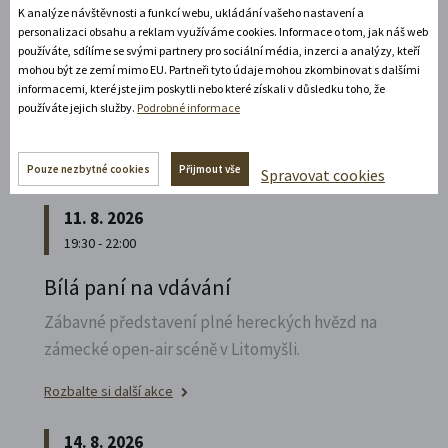
K analýze návštěvnosti a funkcí webu, ukládání vašeho nastavení a
Poznejte vrcholně barokní architekturu v
personalizaci obsahu a reklam využíváme cookies. Informace o tom, jak náš web
působivém večerním hávu. Obětní stůl dýchá
používáte, sdílíme se svými partnery pro sociální média, inzerci a analýzy, kteří
světlem, paprsky laserového kříže protínají
mohou být ze zemí mimo EU. Partneři tyto údaje mohou zkombinovat s dalšími
informacemi, které jste jim poskytli nebo které získali v důsledku toho, že
klenby a chrám ožívá instalacemi současného
používáte jejich služby.
Podrobné informace
umění.
Rozbalte si další akce
Pouze nezbytné cookies
Přijmout vše
Spravovat cookies
11. 8. 2026
19:30 - 22:00
Bílá paní na vdávání
Zábavné představení plné hereckých hvězd na
zámecké open-air scéně v Litomyšli.
Rozbalte si další akce
14. 8. 2026