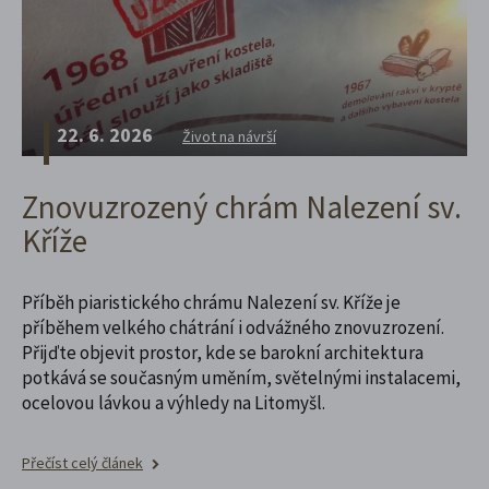
22. 6. 2026
Život na návrší
Znovuzrozený chrám Nalezení sv.
Kříže
Příběh piaristického chrámu Nalezení sv. Kříže je
příběhem velkého chátrání i odvážného znovuzrození.
Přijďte objevit prostor, kde se barokní architektura
potkává se současným uměním, světelnými instalacemi,
ocelovou lávkou a výhledy na Litomyšl.
Přečíst celý článek