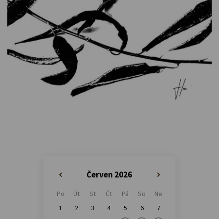
Červen 2026
«
»
Po
Út
St
Čt
Pá
So
Ne
1
2
3
4
5
6
7