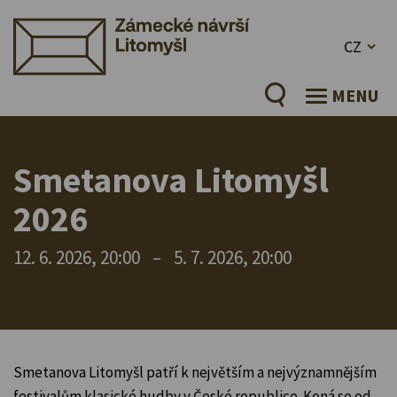
CZ
MENU
Smetanova Litomyšl
2026
12. 6. 2026, 20:00
–
5. 7. 2026, 20:00
Smetanova Litomyšl patří k největším a nejvýznamnějším
festivalům klasické hudby v České republice. Koná se od