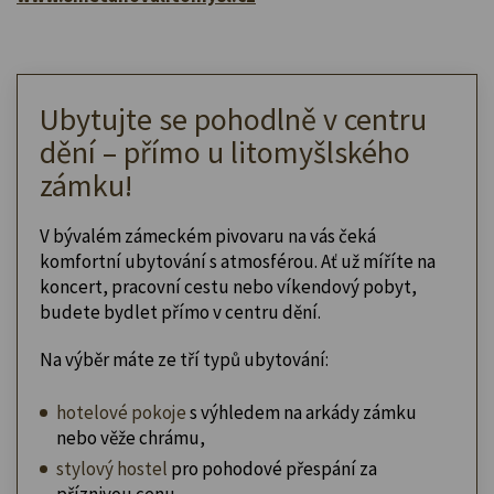
Ubytujte se pohodlně v centru
dění – přímo u litomyšlského
zámku!
V bývalém zámeckém pivovaru na vás čeká
komfortní ubytování s atmosférou. Ať už míříte na
koncert, pracovní cestu nebo víkendový pobyt,
budete bydlet přímo v centru dění.
Na výběr máte ze tří typů ubytování:
hotelové pokoje
s výhledem na arkády zámku
nebo věže chrámu,
stylový hostel
pro pohodové přespání za
příznivou cenu,