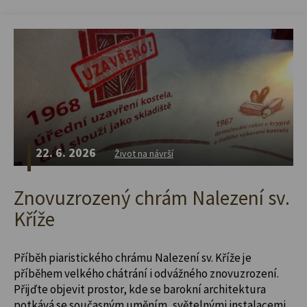
22. 6. 2026
Život na návrší
Znovuzrozený chrám Nalezení sv.
Kříže
Příběh piaristického chrámu Nalezení sv. Kříže je
příběhem velkého chátrání i odvážného znovuzrození.
Přijďte objevit prostor, kde se barokní architektura
potkává se současným uměním, světelnými instalacemi,