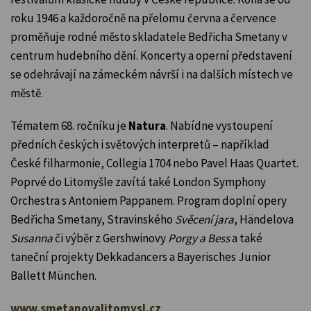
roku 1946 a každoročně na přelomu června a července
proměňuje rodné město skladatele Bedřicha Smetany v
centrum hudebního dění. Koncerty a operní představení
se odehrávají na zámeckém návrší i na dalších místech ve
městě.
Tématem 68. ročníku je
Natura
. Nabídne vystoupení
předních českých i světových interpretů – například
České filharmonie, Collegia 1704 nebo Pavel Haas Quartet.
Poprvé do Litomyšle zavítá také London Symphony
Orchestra s Antoniem Pappanem. Program doplní opery
Bedřicha Smetany, Stravinského
Svěcení jara
, Händelova
Susanna
či výběr z Gershwinovy
Porgy a Bess
a také
taneční projekty Dekkadancers a Bayerisches Junior
Ballett München.
www.smetanovalitomysl.cz