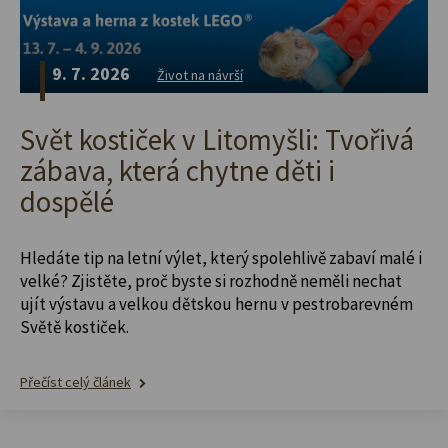
9. 7. 2026
Život na návrší
Svět kostiček v Litomyšli: Tvořivá
zábava, která chytne děti i
dospělé
Hledáte tip na letní výlet, který spolehlivě zabaví malé i
velké? Zjistěte, proč byste si rozhodně neměli nechat
ujít výstavu a velkou dětskou hernu v pestrobarevném
Světě kostiček.
Přečíst celý článek