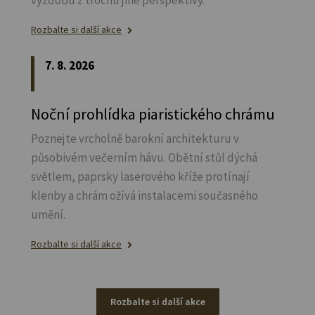
výzdobu z trochu jiné perspektivy.
Rozbalte si další akce
7. 8. 2026
Noční prohlídka piaristického chrámu
Poznejte vrcholně barokní architekturu v
působivém večerním hávu. Obětní stůl dýchá
světlem, paprsky laserového kříže protínají
klenby a chrám ožívá instalacemi současného
umění.
Rozbalte si další akce
Rozbalte si další akce