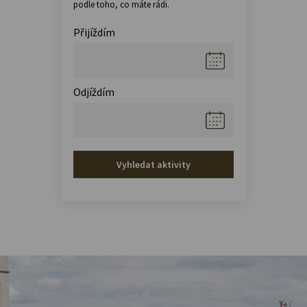
podle toho, co máte rádi.
Přijíždím
Odjíždím
Vyhledat aktivity