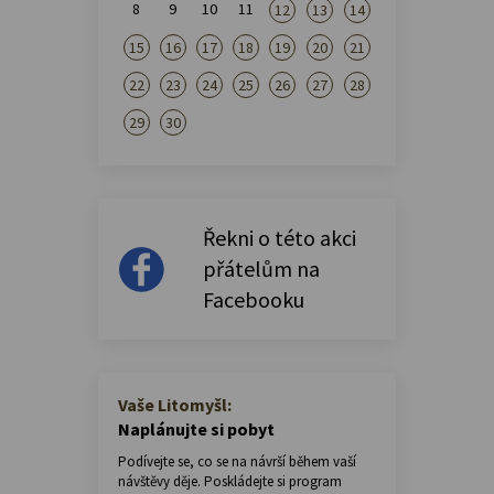
8
9
10
11
12
13
14
15
16
17
18
19
20
21
22
23
24
25
26
27
28
29
30
Řekni o této akci
přátelům na
Facebooku
Vaše Litomyšl:
Naplánujte si pobyt
Podívejte se, co se na návrší během vaší
návštěvy děje. Poskládejte si program