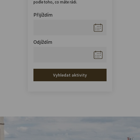
podle toho, co máte rádi.
Přijíždím
Odjíždím
Vyhledat aktivity