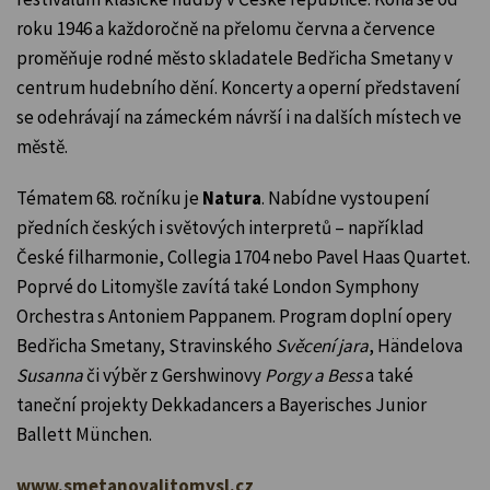
roku 1946 a každoročně na přelomu června a července
proměňuje rodné město skladatele Bedřicha Smetany v
centrum hudebního dění. Koncerty a operní představení
se odehrávají na zámeckém návrší i na dalších místech ve
městě.
Tématem 68. ročníku je
Natura
. Nabídne vystoupení
předních českých i světových interpretů – například
České filharmonie, Collegia 1704 nebo Pavel Haas Quartet.
Poprvé do Litomyšle zavítá také London Symphony
Orchestra s Antoniem Pappanem. Program doplní opery
Bedřicha Smetany, Stravinského
Svěcení jara
, Händelova
Susanna
či výběr z Gershwinovy
Porgy a Bess
a také
taneční projekty Dekkadancers a Bayerisches Junior
Ballett München.
www.smetanovalitomysl.cz