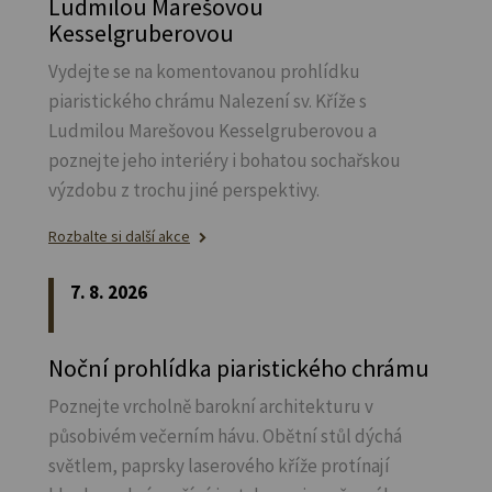
Ludmilou Marešovou
Kesselgruberovou
Vydejte se na komentovanou prohlídku
piaristického chrámu Nalezení sv.
Kříže s
Ludmilou Marešovou Kesselgruberovou a
poznejte jeho interiéry i bohatou sochařskou
výzdobu z trochu jiné perspektivy.
Rozbalte si další akce
7. 8. 2026
Noční prohlídka piaristického chrámu
Poznejte vrcholně barokní architekturu v
působivém večerním hávu. Obětní stůl dýchá
světlem, paprsky laserového kříže protínají