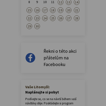
8
9
10
11
12
13
14
15
16
17
18
19
20
21
22
23
24
25
26
27
28
29
30
Řekni o této akci
přátelům na
Facebooku
Vaše Litomyšl:
Naplánujte si pobyt
Podívejte se, co se na návrší během vaší
návštěvy děje. Poskládejte si program