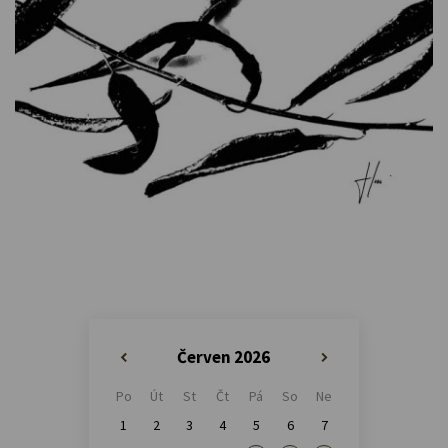
Červen 2026
«
»
Po
Út
St
Čt
Pá
So
Ne
1
2
3
4
5
6
7