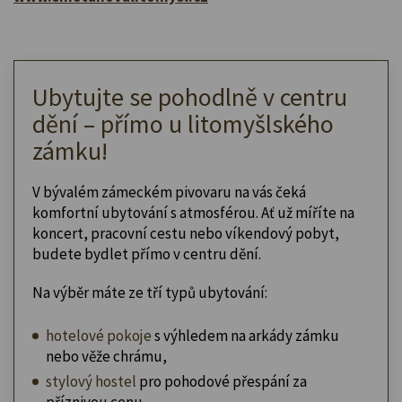
Ubytujte se pohodlně v centru
dění – přímo u litomyšlského
zámku!
V bývalém zámeckém pivovaru na vás čeká
komfortní ubytování s atmosférou. Ať už míříte na
koncert, pracovní cestu nebo víkendový pobyt,
budete bydlet přímo v centru dění.
Na výběr máte ze tří typů ubytování:
hotelové pokoje
s výhledem na arkády zámku
nebo věže chrámu,
stylový hostel
pro pohodové přespání za
příznivou cenu,