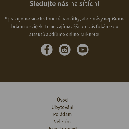
Sledujte nás na sítích!
Spravujeme sice historické památky, ale zprávy nepíšeme
brkem u svíček. To nejzajímavější pro vás ťukáme do
statusů a sdílíme online. Mrkněte!
Úvod
Ubytování
Pořádám
Výletím
Jsme Litomyšl