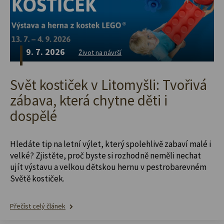
9. 7. 2026
Život na návrší
Svět kostiček v Litomyšli: Tvořivá
zábava, která chytne děti i
dospělé
Hledáte tip na letní výlet, který spolehlivě zabaví malé i
velké? Zjistěte, proč byste si rozhodně neměli nechat
ujít výstavu a velkou dětskou hernu v pestrobarevném
Světě kostiček.
Přečíst celý článek