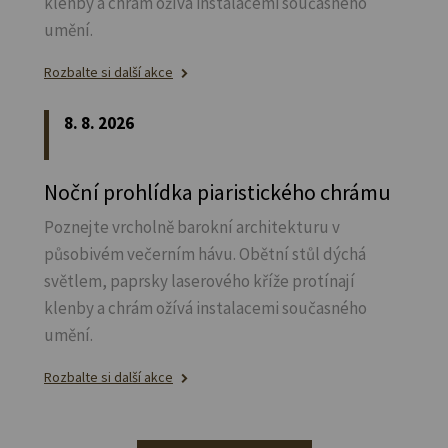
klenby a chrám ožívá instalacemi současného
umění.
Rozbalte si další akce
8. 8. 2026
Noční prohlídka piaristického chrámu
Poznejte vrcholně barokní architekturu v
působivém večerním hávu. Obětní stůl dýchá
světlem, paprsky laserového kříže protínají
klenby a chrám ožívá instalacemi současného
umění.
Rozbalte si další akce