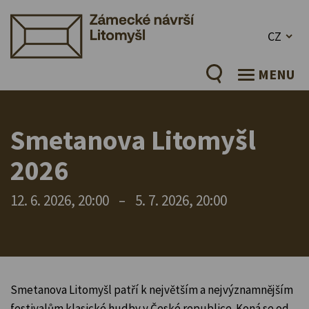
CZ
MENU
Smetanova Litomyšl
2026
12. 6. 2026, 20:00
–
5. 7. 2026, 20:00
Smetanova Litomyšl patří k největším a nejvýznamnějším
festivalům klasické hudby v České republice. Koná se od