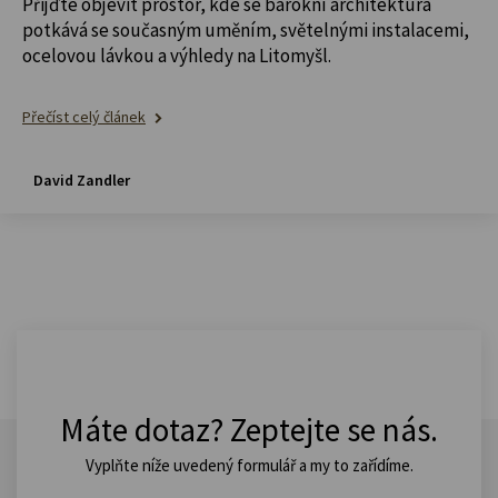
Přijďte objevit prostor, kde se barokní architektura
potkává se současným uměním, světelnými instalacemi,
ocelovou lávkou a výhledy na Litomyšl.
Přečíst celý článek
David Zandler
Máte dotaz? Zeptejte se nás.
Vyplňte níže uvedený formulář a my to zařídíme.