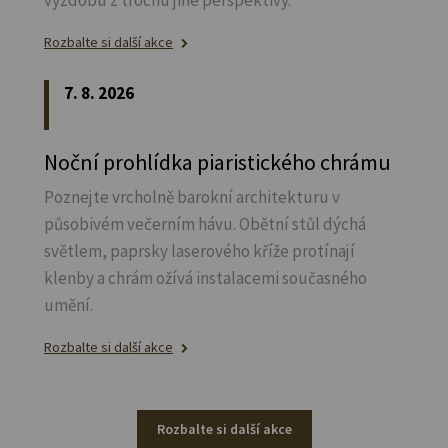
výzdobu z trochu jiné perspektivy.
Rozbalte si další akce
7. 8. 2026
Noční prohlídka piaristického chrámu
Poznejte vrcholně barokní architekturu v
působivém večerním hávu. Obětní stůl dýchá
světlem, paprsky laserového kříže protínají
klenby a chrám ožívá instalacemi současného
umění.
Rozbalte si další akce
Rozbalte si další akce