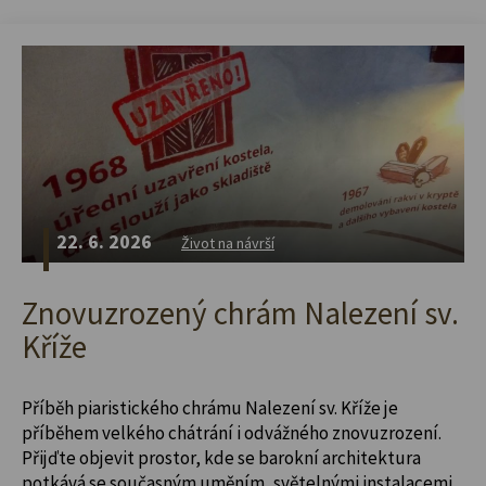
22. 6. 2026
Život na návrší
Znovuzrozený chrám Nalezení sv.
Kříže
Příběh piaristického chrámu Nalezení sv. Kříže je
příběhem velkého chátrání i odvážného znovuzrození.
Přijďte objevit prostor, kde se barokní architektura
potkává se současným uměním, světelnými instalacemi,