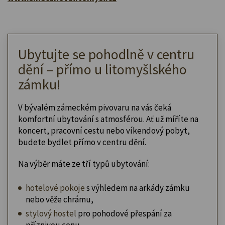
Ubytujte se pohodlně v centru
dění – přímo u litomyšlského
zámku!
V bývalém zámeckém pivovaru na vás čeká
komfortní ubytování s atmosférou. Ať už míříte na
koncert, pracovní cestu nebo víkendový pobyt,
budete bydlet přímo v centru dění.
Na výběr máte ze tří typů ubytování:
hotelové pokoje
s výhledem na arkády zámku
nebo věže chrámu,
stylový hostel
pro pohodové přespání za
příznivou cenu,