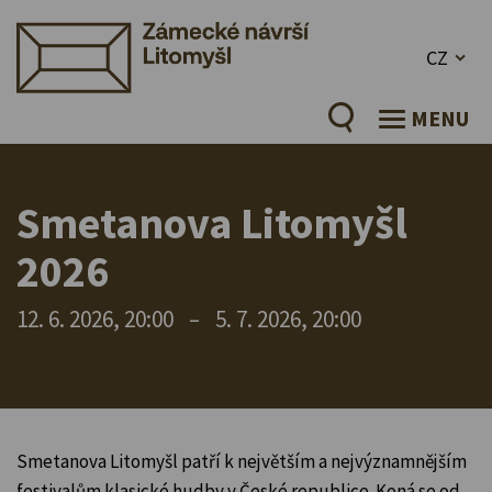
CZ
MENU
Smetanova Litomyšl
2026
12. 6. 2026, 20:00
–
5. 7. 2026, 20:00
Smetanova Litomyšl patří k největším a nejvýznamnějším
festivalům klasické hudby v České republice. Koná se od