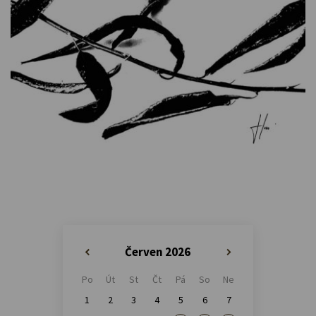
Červen 2026
«
»
Po
Út
St
Čt
Pá
So
Ne
1
2
3
4
5
6
7