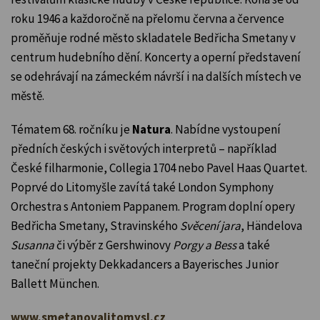
roku 1946 a každoročně na přelomu června a července
proměňuje rodné město skladatele Bedřicha Smetany v
centrum hudebního dění. Koncerty a operní představení
se odehrávají na zámeckém návrší i na dalších místech ve
městě.
Tématem 68. ročníku je
Natura
. Nabídne vystoupení
předních českých i světových interpretů – například
České filharmonie, Collegia 1704 nebo Pavel Haas Quartet.
Poprvé do Litomyšle zavítá také London Symphony
Orchestra s Antoniem Pappanem. Program doplní opery
Bedřicha Smetany, Stravinského
Svěcení jara
, Händelova
Susanna
či výběr z Gershwinovy
Porgy a Bess
a také
taneční projekty Dekkadancers a Bayerisches Junior
Ballett München.
www.smetanovalitomysl.cz