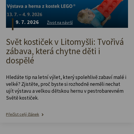
9. 7. 2026
Život na návrší
Svět kostiček v Litomyšli: Tvořivá
zábava, která chytne děti i
dospělé
Hledáte tip na letní výlet, který spolehlivě zabaví malé i
velké? Zjistěte, proč byste si rozhodně neměli nechat
ujít výstavu a velkou dětskou hernu v pestrobarevném
Světě kostiček.
Přečíst celý článek