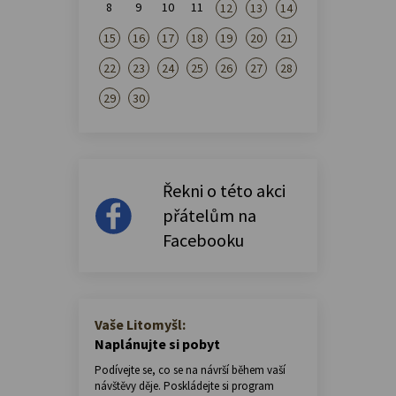
8
9
10
11
12
13
14
15
16
17
18
19
20
21
22
23
24
25
26
27
28
29
30
Řekni o této akci
přátelům na
Facebooku
Vaše Litomyšl:
Naplánujte si pobyt
Podívejte se, co se na návrší během vaší
návštěvy děje. Poskládejte si program