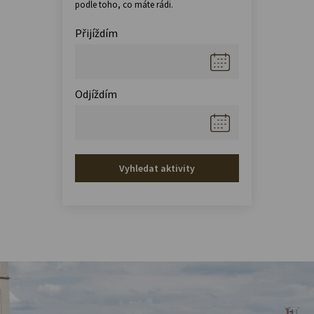
podle toho, co máte rádi.
Přijíždím
Odjíždím
Vyhledat aktivity