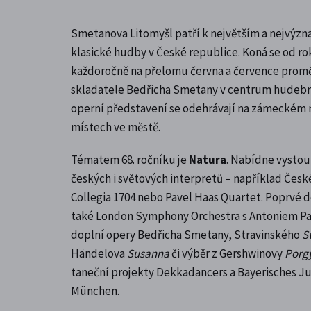
Smetanova Litomyšl patří k největším a nejvýz
klasické hudby v České republice. Koná se od ro
každoročně na přelomu června a července prom
skladatele Bedřicha Smetany v centrum hudební
operní představení se odehrávají na zámeckém ná
místech ve městě.
Tématem 68. ročníku je
Natura
. Nabídne vysto
českých i světových interpretů – například Česk
Collegia 1704 nebo Pavel Haas Quartet. Poprvé d
také London Symphony Orchestra s Antoniem 
doplní opery Bedřicha Smetany, Stravinského
S
Händelova
Susanna
či výběr z Gershwinovy
Porgy
taneční projekty Dekkadancers a Bayerisches Ju
München.