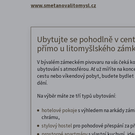
www.smetanovalitomysl.cz
Ubytujte se pohodlně v cent
přímo u litomyšlského zámk
V bývalém zámeckém pivovaru na vás čeká k
ubytování s atmosférou. Ať už míříte na konc
cestu nebo víkendový pobyt, budete bydlet 
dění.
Na výběr máte ze tří typů ubytování:
hotelové pokoje
s výhledem na arkády zám
chrámu,
stylový hostel
pro pohodové přespání za př
prostorné apartmány
s vlastní kuchyní, ideá