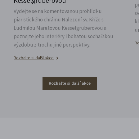
Kesselgruberovou
p
Vydejte se na komentovanou prohlídku
s
piaristického chrámu Nalezení sv.
Kříže s
k
Ludmilou Marešovou Kesselgruberovou a
u
poznejte jeho interiéry i bohatou sochařskou
Ro
výzdobu z trochu jiné perspektivy.
Rozbalte si další akce
Rozbalte si další akce