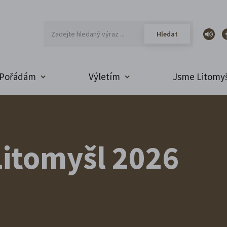
Pořádám
Výletím
Jsme Litomyš
itomyšl 2026