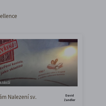
cellence
a návrší
m Nalezení sv.
David
Zandler