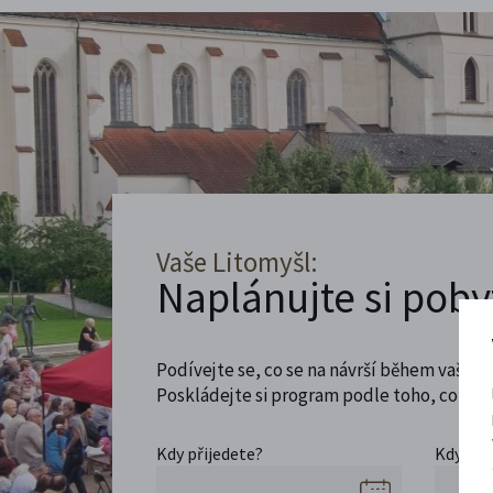
Vaše Litomyšl:
Naplánujte si poby
Podívejte se, co se na návrší během vaší ná
Poskládejte si program podle toho, co máte
Kdy přijedete?
Kdy se 