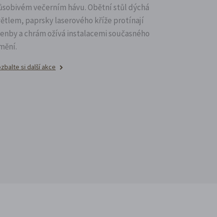
ůsobivém večerním hávu. Obětní stůl dýchá
větlem, paprsky laserového kříže protínají
lenby a chrám ožívá instalacemi současného
mění.
zbalte si další akce