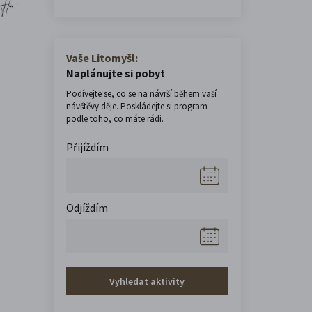
Vaše Litomyšl:
Naplánujte si pobyt
Podívejte se, co se na návrší během vaší
návštěvy děje. Poskládejte si program
podle toho, co máte rádi.
Přijíždím
Odjíždím
Vyhledat aktivity