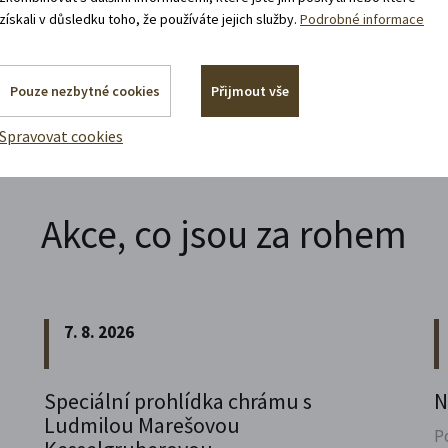
získali v důsledku toho, že používáte jejich služby.
Podrobné informace
Pouze nezbytné cookies
Přijmout vše
Spravovat cookies
Akce, co jsou za rohem
7. 8. 2026
Speciální prohlídka chrámu s
N
Ludmilou Marešovou
P