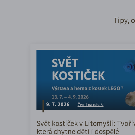
Tipy, c
9. 7. 2026
Život na návrší
Svět kostiček v Litomyšli: Tvoři
která chytne děti i dospělé