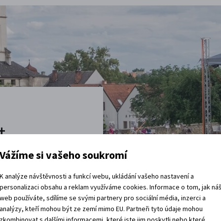
t
Vážíme si vašeho soukromí
vštěvy děje.
K analýze návštěvnosti a funkcí webu, ukládání vašeho nastavení a
 rádi.
personalizaci obsahu a reklam využíváme cookies. Informace o tom, jak ná
web používáte, sdílíme se svými partnery pro sociální média, inzerci a
vracíte domů?
analýzy, kteří mohou být ze zemí mimo EU. Partneři tyto údaje mohou
zkombinovat s dalšími informacemi, které jste jim poskytli nebo které