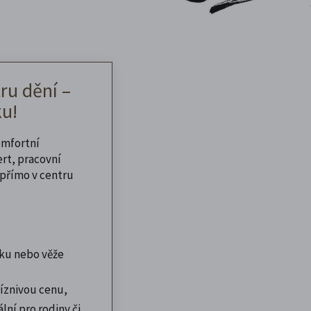
ru dění –
u!
omfortní
ert, pracovní
přímo v centru
ku nebo věže
íznivou cenu,
lní pro rodiny či