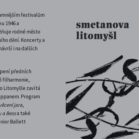
namnějším festivalům
ku 1946 a
ěňuje rodné město
ho dění. Koncerty a
vrší i na dalších
upení předních
é filharmonie,
o Litomyšle zavítá
Pappanem. Program
věcení jara
,
 a Bess
a také
nior Ballett