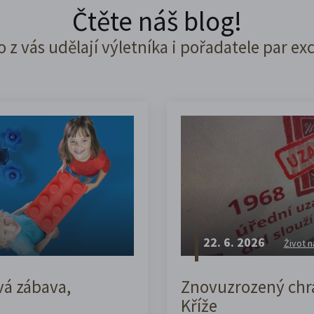
Čtěte náš blog!
o z vás udělají výletníka i pořadatele par ex
22. 6. 2026
Život n
vá zábava,
Znovuzrozený chrá
Kříže