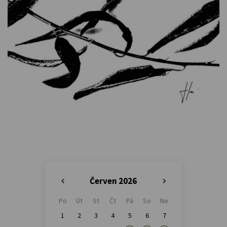
Červen 2026
«
»
Po
Út
St
Čt
Pá
So
Ne
1
2
3
4
5
6
7