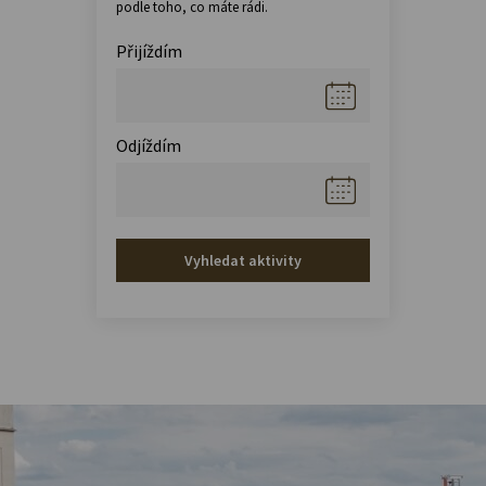
podle toho, co máte rádi.
Přijíždím
Odjíždím
Vyhledat aktivity