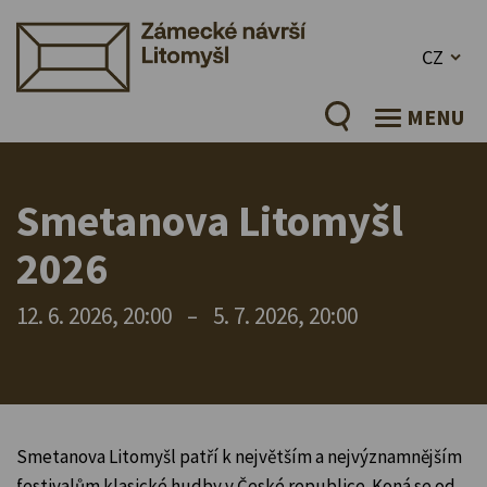
CZ
MENU
Smetanova Litomyšl
2026
12. 6. 2026, 20:00
–
5. 7. 2026, 20:00
Smetanova Litomyšl patří k největším a nejvýznamnějším
festivalům klasické hudby v České republice. Koná se od