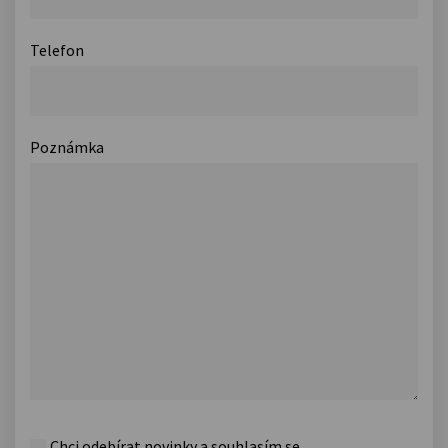
Telefon
Poznámka
Chci odebírat novinky a souhlasím se