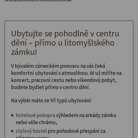
Ubytujte se pohodlně v centru
dění – přímo u litomyšlského
zámku!
V bývalém zámeckém pivovaru na vás čeká
komfortní ubytování s atmosférou. Ať už míříte na
koncert, pracovní cestu nebo víkendový pobyt,
budete bydlet přímo v centru dění.
Na výběr máte ze tří typů ubytování:
hotelové pokoje
s výhledem na arkády zámku
nebo věže chrámu,
stylový hostel
pro pohodové přespání za
příznivou cenu,