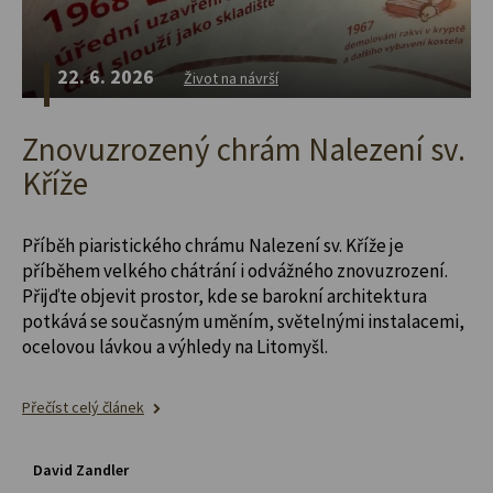
22. 6. 2026
Život na návrší
Znovuzrozený chrám Nalezení sv.
Kříže
Příběh piaristického chrámu Nalezení sv. Kříže je
příběhem velkého chátrání i odvážného znovuzrození.
Přijďte objevit prostor, kde se barokní architektura
potkává se současným uměním, světelnými instalacemi,
ocelovou lávkou a výhledy na Litomyšl.
Přečíst celý článek
David Zandler