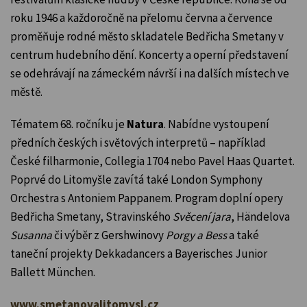
roku 1946 a každoročně na přelomu června a července
proměňuje rodné město skladatele Bedřicha Smetany v
centrum hudebního dění. Koncerty a operní představení
se odehrávají na zámeckém návrší i na dalších místech ve
městě.
Tématem 68. ročníku je
Natura
. Nabídne vystoupení
předních českých i světových interpretů – například
České filharmonie, Collegia 1704 nebo Pavel Haas Quartet.
Poprvé do Litomyšle zavítá také London Symphony
Orchestra s Antoniem Pappanem. Program doplní opery
Bedřicha Smetany, Stravinského
Svěcení jara
, Händelova
Susanna
či výběr z Gershwinovy
Porgy a Bess
a také
taneční projekty Dekkadancers a Bayerisches Junior
Ballett München.
www.smetanovalitomysl.cz