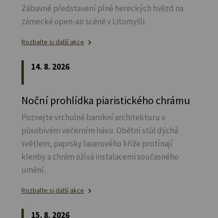
Zábavné představení plné hereckých hvězd na
zámecké open-air scéně v Litomyšli.
Rozbalte si další akce
14. 8. 2026
Noční prohlídka piaristického chrámu
Poznejte vrcholně barokní architekturu v
působivém večerním hávu. Obětní stůl dýchá
světlem, paprsky laserového kříže protínají
klenby a chrám ožívá instalacemi současného
umění.
Rozbalte si další akce
15. 8. 2026