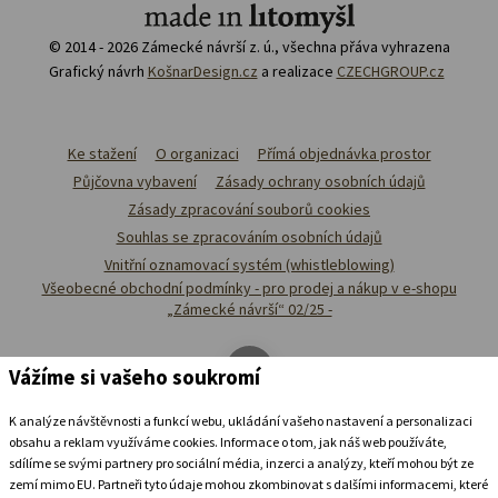
© 2014 - 2026 Zámecké návrší z. ú., všechna přáva vyhrazena
Grafický návrh
KošnarDesign.cz
a realizace
CZECHGROUP.cz
Ke stažení
O organizaci
Přímá objednávka prostor
Půjčovna vybavení
Zásady ochrany osobních údajů
Zásady zpracování souborů cookies
Souhlas se zpracováním osobních údajů
Vnitřní oznamovací systém (whistleblowing)
Všeobecné obchodní podmínky - pro prodej a nákup v e-shopu
„Zámecké návrší“ 02/25 -
Vážíme si vašeho soukromí
K analýze návštěvnosti a funkcí webu, ukládání vašeho nastavení a personalizaci
obsahu a reklam využíváme cookies. Informace o tom, jak náš web používáte,
sdílíme se svými partnery pro sociální média, inzerci a analýzy, kteří mohou být ze
zemí mimo EU. Partneři tyto údaje mohou zkombinovat s dalšími informacemi, které