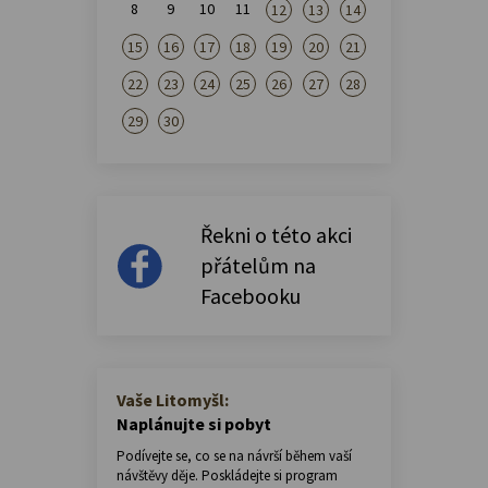
8
9
10
11
12
13
14
15
16
17
18
19
20
21
22
23
24
25
26
27
28
29
30
Řekni o této akci
přátelům na
Facebooku
Vaše Litomyšl:
Naplánujte si pobyt
Podívejte se, co se na návrší během vaší
návštěvy děje. Poskládejte si program