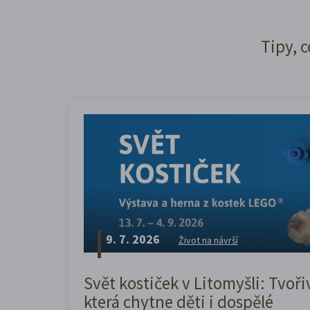
Tipy, c
9. 7. 2026
Život na návrší
Svět kostiček v Litomyšli: Tvoři
která chytne děti i dospělé