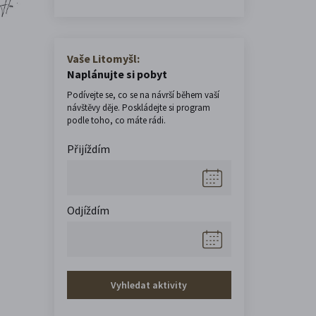
Vaše Litomyšl:
Naplánujte si pobyt
Podívejte se, co se na návrší během vaší
návštěvy děje. Poskládejte si program
podle toho, co máte rádi.
Přijíždím
Odjíždím
Vyhledat aktivity