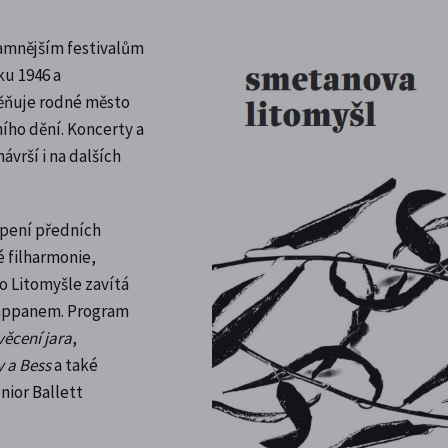
namnějším festivalům
ku 1946 a
ěňuje rodné město
ho dění. Koncerty a
vrší i na dalších
upení předních
é filharmonie,
o Litomyšle zavítá
Pappanem. Program
věcení jara
,
 a Bess
a také
nior Ballett