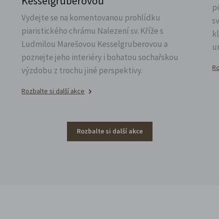
Kesselgruberovou
p
Vydejte se na komentovanou prohlídku
s
piaristického chrámu Nalezení sv.
Kříže s
k
Ludmilou Marešovou Kesselgruberovou a
u
poznejte jeho interiéry i bohatou sochařskou
Ro
výzdobu z trochu jiné perspektivy.
Rozbalte si další akce
Rozbalte si další akce