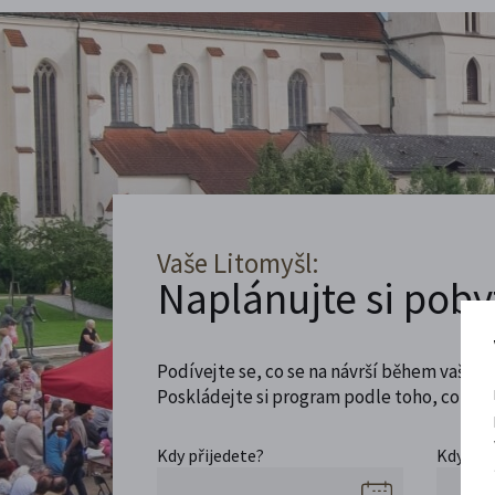
Vaše Litomyšl:
Naplánujte si poby
Podívejte se, co se na návrší během vaší ná
Poskládejte si program podle toho, co máte
Kdy přijedete?
Kdy se 