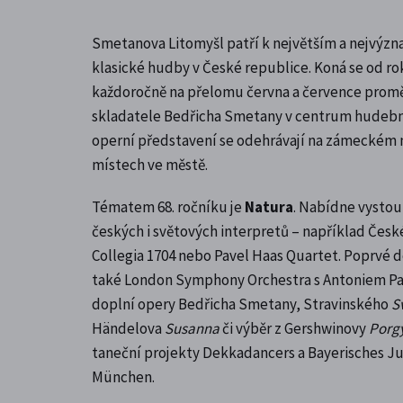
Smetanova Litomyšl patří k největším a nejvýz
klasické hudby v České republice. Koná se od ro
každoročně na přelomu června a července prom
skladatele Bedřicha Smetany v centrum hudební
operní představení se odehrávají na zámeckém ná
místech ve městě.
Tématem 68. ročníku je
Natura
. Nabídne vysto
českých i světových interpretů – například Česk
Collegia 1704 nebo Pavel Haas Quartet. Poprvé d
také London Symphony Orchestra s Antoniem 
doplní opery Bedřicha Smetany, Stravinského
S
Händelova
Susanna
či výběr z Gershwinovy
Porgy
taneční projekty Dekkadancers a Bayerisches Ju
München.