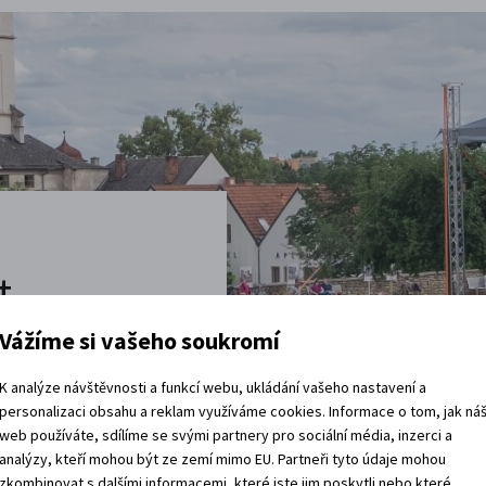
t
Vážíme si vašeho soukromí
vštěvy děje.
K analýze návštěvnosti a funkcí webu, ukládání vašeho nastavení a
 rádi.
personalizaci obsahu a reklam využíváme cookies. Informace o tom, jak ná
web používáte, sdílíme se svými partnery pro sociální média, inzerci a
vracíte domů?
analýzy, kteří mohou být ze zemí mimo EU. Partneři tyto údaje mohou
zkombinovat s dalšími informacemi, které jste jim poskytli nebo které