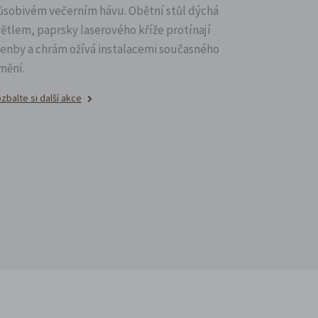
ůsobivém večerním hávu. Obětní stůl dýchá
větlem, paprsky laserového kříže protínají
lenby a chrám ožívá instalacemi současného
mění.
zbalte si další akce