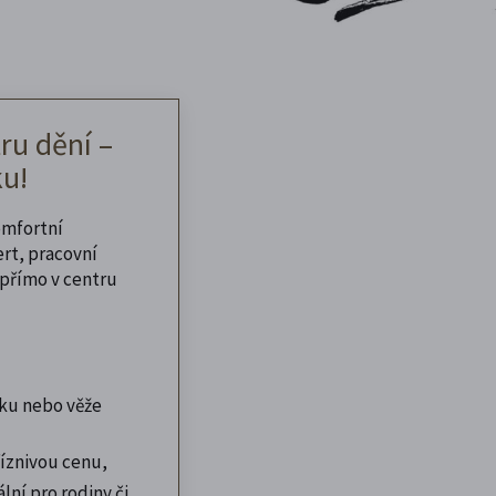
ru dění –
u!
omfortní
ert, pracovní
přímo v centru
ku nebo věže
íznivou cenu,
lní pro rodiny či