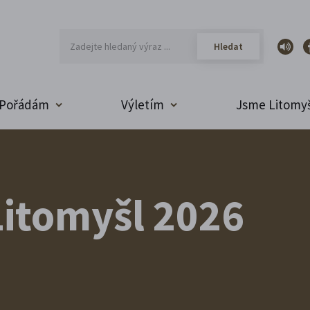
Pořádám
Výletím
Jsme Litomyš
itomyšl 2026