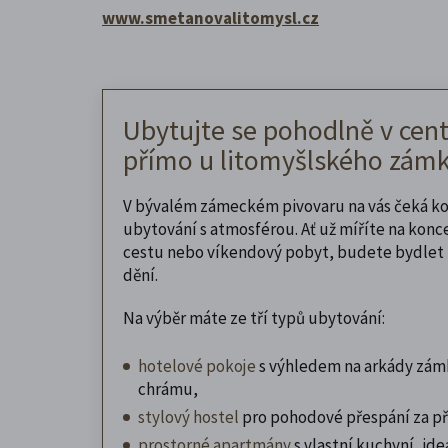
www.smetanovalitomysl.cz
Ubytujte se pohodlně v cent
přímo u litomyšlského zámk
V bývalém zámeckém pivovaru na vás čeká k
ubytování s atmosférou. Ať už míříte na konc
cestu nebo víkendový pobyt, budete bydlet 
dění.
Na výběr máte ze tří typů ubytování:
hotelové pokoje
s výhledem na arkády zám
chrámu,
stylový hostel
pro pohodové přespání za př
prostorné apartmány
s vlastní kuchyní, ideá