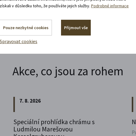
získali v důsledku toho, že používáte jejich služby.
Podrobné informace
Pouze nezbytné cookies
Přijmout vše
Spravovat cookies
Akce, co jsou za rohem
7. 8. 2026
Speciální prohlídka chrámu s
N
Ludmilou Marešovou
P