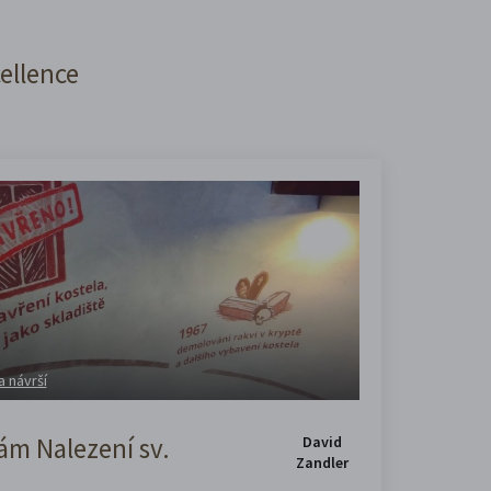
cellence
a návrší
m Nalezení sv.
David
Zandler