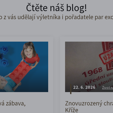
Čtěte náš blog!
o z vás udělají výletníka i pořadatele par ex
22. 6. 2026
Život n
vá zábava,
Znovuzrozený chrá
Kříže