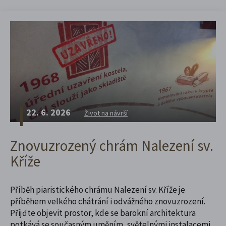
22. 6. 2026
Život na návrší
Znovuzrozený chrám Nalezení sv.
Kříže
Příběh piaristického chrámu Nalezení sv. Kříže je
příběhem velkého chátrání i odvážného znovuzrození.
Přijďte objevit prostor, kde se barokní architektura
potkává se současným uměním, světelnými instalacemi,