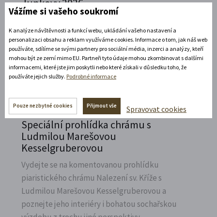
Junkovy 2026
Vážíme si vašeho soukromí
Přijeďte navštívit Státní zámek v Litomyšli a
K analýze návštěvnosti a funkcí webu, ukládání vašeho nastavení a
vzpomenout na naší první českou závodnici,
personalizaci obsahu a reklam využíváme cookies. Informace o tom, jak náš web
Elišku Junkovou.
používáte, sdílíme se svými partnery pro sociální média, inzerci a analýzy, kteří
mohou být ze zemí mimo EU. Partneři tyto údaje mohou zkombinovat s dalšími
Rozbalte si další akce
informacemi, které jste jim poskytli nebo které získali v důsledku toho, že
používáte jejich služby.
Podrobné informace
7. 8. 2026
Pouze nezbytné cookies
Přijmout vše
Spravovat cookies
Speciální prohlídka chrámu s
Ludmilou Marešovou
Kesselgruberovou
Vydejte se na komentovanou prohlídku
piaristického chrámu Nalezení sv.
Kříže s
Ludmilou Marešovou Kesselgruberovou a
poznejte jeho interiéry i bohatou sochařskou