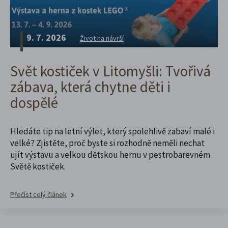
9. 7. 2026
Život na návrší
Svět kostiček v Litomyšli: Tvořivá
zábava, která chytne děti i
dospělé
Hledáte tip na letní výlet, který spolehlivě zabaví malé i
velké? Zjistěte, proč byste si rozhodně neměli nechat
ujít výstavu a velkou dětskou hernu v pestrobarevném
Světě kostiček.
Přečíst celý článek