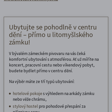
Ubytujte se pohodlně v centru
dění – přímo u litomyšlského
zámku!
V bývalém zámeckém pivovaru na vás čeká
komfortní ubytování s atmosférou. Ať už míříte na
koncert, pracovní cestu nebo víkendový pobyt,
budete bydlet přímo v centru dění.
Na výběr máte ze tří typů ubytování:
hotelové pokoje
s výhledem na arkády zámku
nebo věže chrámu,
stylový hostel
pro pohodové přespání za
příznivou cenu,