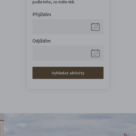
podle toho, co máte rádi.
Přijíždím
Odjíždím
Vyhledat aktivity