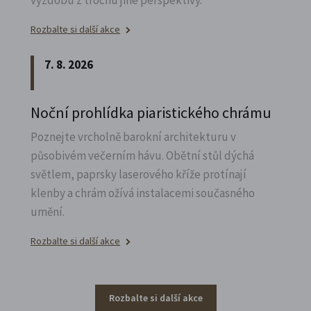
výzdobu z trochu jiné perspektivy.
Rozbalte si další akce
7. 8. 2026
Noční prohlídka piaristického chrámu
Poznejte vrcholně barokní architekturu v
působivém večerním hávu. Obětní stůl dýchá
světlem, paprsky laserového kříže protínají
klenby a chrám ožívá instalacemi současného
umění.
Rozbalte si další akce
Rozbalte si další akce