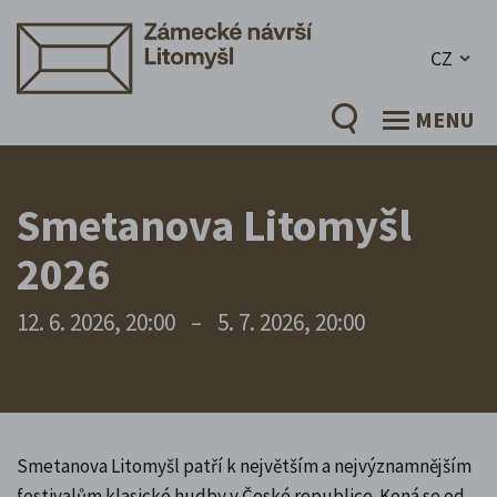
CZ
MENU
Smetanova Litomyšl
2026
12. 6. 2026, 20:00
–
5. 7. 2026, 20:00
Smetanova Litomyšl patří k největším a nejvýznamnějším
festivalům klasické hudby v České republice. Koná se od