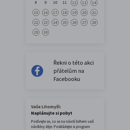
8
9
10
11
12
13
14
15
16
17
18
19
20
21
22
23
24
25
26
27
28
29
30
Řekni o této akci
přátelům na
Facebooku
Vaše Litomyšl:
Naplánujte si pobyt
Podívejte se, co se na návrší během vaší
návštěvy děje. Poskládejte si program