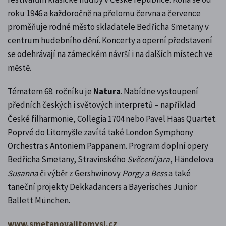
roku 1946 a každoročně na přelomu června a července
proměňuje rodné město skladatele Bedřicha Smetany v
centrum hudebního dění. Koncerty a operní představení
se odehrávají na zámeckém návrší i na dalších místech ve
městě.
Tématem 68. ročníku je
Natura
. Nabídne vystoupení
předních českých i světových interpretů – například
České filharmonie, Collegia 1704 nebo Pavel Haas Quartet.
Poprvé do Litomyšle zavítá také London Symphony
Orchestra s Antoniem Pappanem. Program doplní opery
Bedřicha Smetany, Stravinského
Svěcení jara
, Händelova
Susanna
či výběr z Gershwinovy
Porgy a Bess
a také
taneční projekty Dekkadancers a Bayerisches Junior
Ballett München.
www.smetanovalitomysl.cz