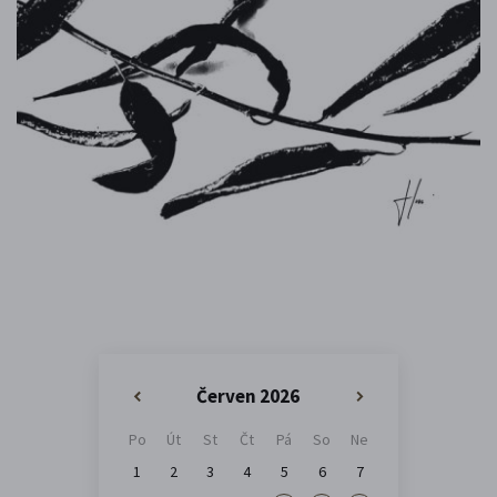
Červen 2026
«
»
Po
Út
St
Čt
Pá
So
Ne
1
2
3
4
5
6
7