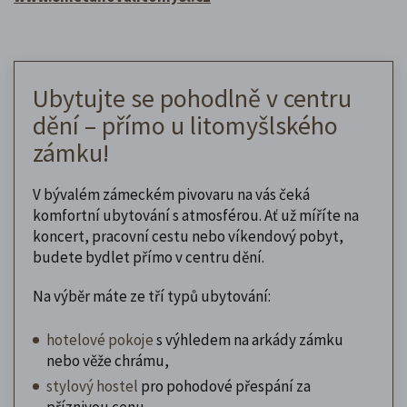
Ubytujte se pohodlně v centru
dění – přímo u litomyšlského
zámku!
V bývalém zámeckém pivovaru na vás čeká
komfortní ubytování s atmosférou. Ať už míříte na
koncert, pracovní cestu nebo víkendový pobyt,
budete bydlet přímo v centru dění.
Na výběr máte ze tří typů ubytování:
hotelové pokoje
s výhledem na arkády zámku
nebo věže chrámu,
stylový hostel
pro pohodové přespání za
příznivou cenu,