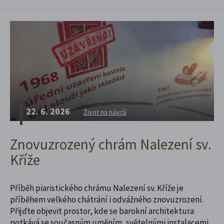
22. 6. 2026
Život na návrší
Znovuzrozený chrám Nalezení sv.
Kříže
Příběh piaristického chrámu Nalezení sv. Kříže je
příběhem velkého chátrání i odvážného znovuzrození.
Přijďte objevit prostor, kde se barokní architektura
potkává se současným uměním, světelnými instalacemi,