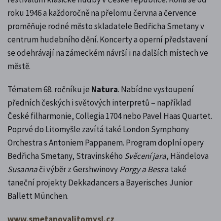
roku 1946 a každoročně na přelomu června a července
proměňuje rodné město skladatele Bedřicha Smetany v
centrum hudebního dění. Koncerty a operní představení
se odehrávají na zámeckém návrší i na dalších místech ve
městě.
Tématem 68. ročníku je
Natura
. Nabídne vystoupení
předních českých i světových interpretů – například
České filharmonie, Collegia 1704 nebo Pavel Haas Quartet.
Poprvé do Litomyšle zavítá také London Symphony
Orchestra s Antoniem Pappanem. Program doplní opery
Bedřicha Smetany, Stravinského
Svěcení jara
, Händelova
Susanna
či výběr z Gershwinovy
Porgy a Bess
a také
taneční projekty Dekkadancers a Bayerisches Junior
Ballett München.
www.smetanovalitomysl.cz