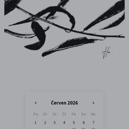
Červen 2026
«
»
Po
Út
St
Čt
Pá
So
Ne
1
2
3
4
5
6
7