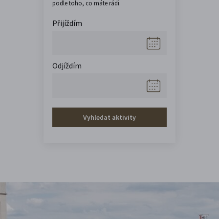
podle toho, co máte rádi.
Přijíždím
Odjíždím
Vyhledat aktivity