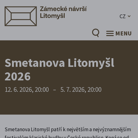
CZ
MENU
Smetanova Litomyšl
2026
12. 6. 2026, 20:00
–
5. 7. 2026, 20:00
Smetanova Litomyšl patří k největším a nejvýznamnějším
festivalům klasické hudby v České republice. Koná se od