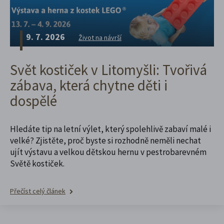
9. 7. 2026
Život na návrší
Svět kostiček v Litomyšli: Tvořivá
zábava, která chytne děti i
dospělé
Hledáte tip na letní výlet, který spolehlivě zabaví malé i
velké? Zjistěte, proč byste si rozhodně neměli nechat
ujít výstavu a velkou dětskou hernu v pestrobarevném
Světě kostiček.
Přečíst celý článek