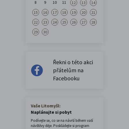
8
9
10
11
12
13
14
15
16
17
18
19
20
21
22
23
24
25
26
27
28
29
30
Řekni o této akci
přátelům na
Facebooku
Vaše Litomyšl:
Naplánujte si pobyt
Podívejte se, co se na návrší během vaší
návštěvy děje. Poskládejte si program