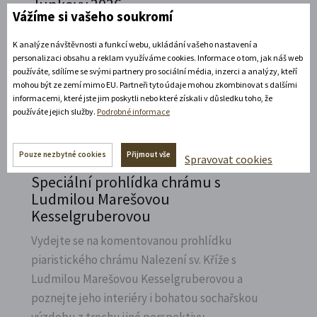
Junkovy 2026
Vážíme si vašeho soukromí
Přijeďte navštívit Státní zámek v Litomyšli a
K analýze návštěvnosti a funkcí webu, ukládání vašeho nastavení a
vzpomenout na naší první českou závodnici,
personalizaci obsahu a reklam využíváme cookies. Informace o tom, jak náš web
Elišku Junkovou.
používáte, sdílíme se svými partnery pro sociální média, inzerci a analýzy, kteří
mohou být ze zemí mimo EU. Partneři tyto údaje mohou zkombinovat s dalšími
Rozbalte si další akce
informacemi, které jste jim poskytli nebo které získali v důsledku toho, že
používáte jejich služby.
Podrobné informace
7. 8. 2026
Pouze nezbytné cookies
Přijmout vše
Spravovat cookies
Speciální prohlídka chrámu s
Ludmilou Marešovou
Kesselgruberovou
Vydejte se na komentovanou prohlídku
piaristického chrámu Nalezení sv.
Kříže s
Ludmilou Marešovou Kesselgruberovou a
poznejte jeho interiéry i bohatou sochařskou