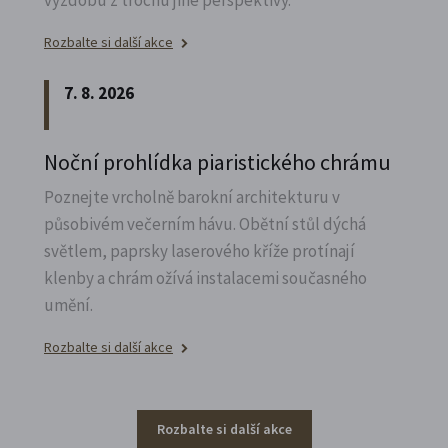
výzdobu z trochu jiné perspektivy.
Rozbalte si další akce
7. 8. 2026
Noční prohlídka piaristického chrámu
Poznejte vrcholně barokní architekturu v
působivém večerním hávu. Obětní stůl dýchá
světlem, paprsky laserového kříže protínají
klenby a chrám ožívá instalacemi současného
umění.
Rozbalte si další akce
Rozbalte si další akce