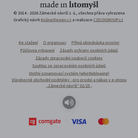
© 2014 - 2026 Zámecké návrší z. ú., všechna přáva vyhrazena
Grafický návrh
KošnarDesign.cz
a realizace
CZECHGROUP.cz
Ke stažení
O organizaci
Přímá objednávka prostor
Půjčovna vybavení
Zásady ochrany osobních údajů
Zásady zpracování souborů cookies
Souhlas se zpracováním osobních údajů
Vnitřní oznamovací systém (whistleblowing)
Všeobecné obchodní podmínky - pro prodej a nákup v e-shopu
„Zámecké návrší“ 02/25 -