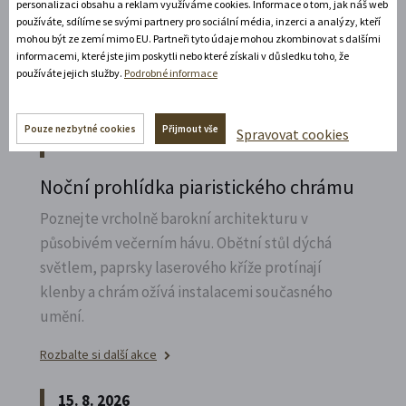
personalizaci obsahu a reklam využíváme cookies. Informace o tom, jak náš web
Zábavné představení plné hereckých hvězd na
používáte, sdílíme se svými partnery pro sociální média, inzerci a analýzy, kteří
zámecké open-air scéně v Litomyšli.
mohou být ze zemí mimo EU. Partneři tyto údaje mohou zkombinovat s dalšími
informacemi, které jste jim poskytli nebo které získali v důsledku toho, že
používáte jejich služby.
Podrobné informace
Rozbalte si další akce
14. 8. 2026
Pouze nezbytné cookies
Přijmout vše
Spravovat cookies
Noční prohlídka piaristického chrámu
Poznejte vrcholně barokní architekturu v
působivém večerním hávu. Obětní stůl dýchá
světlem, paprsky laserového kříže protínají
klenby a chrám ožívá instalacemi současného
umění.
Rozbalte si další akce
15. 8. 2026