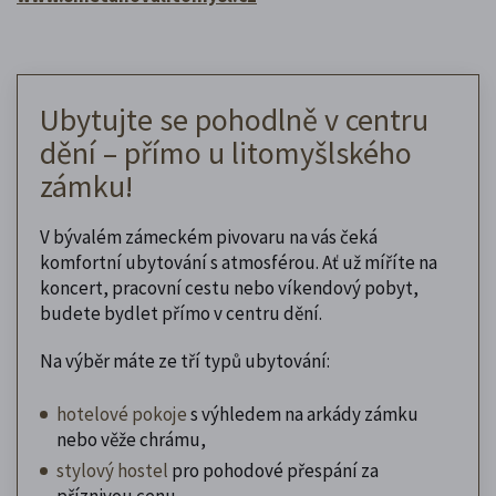
Ubytujte se pohodlně v centru
dění – přímo u litomyšlského
zámku!
V bývalém zámeckém pivovaru na vás čeká
komfortní ubytování s atmosférou. Ať už míříte na
koncert, pracovní cestu nebo víkendový pobyt,
budete bydlet přímo v centru dění.
Na výběr máte ze tří typů ubytování:
hotelové pokoje
s výhledem na arkády zámku
nebo věže chrámu,
stylový hostel
pro pohodové přespání za
příznivou cenu,