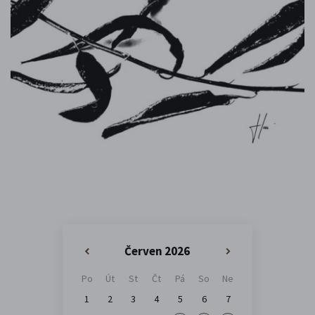
Červen 2026
«
»
Po
Út
St
Čt
Pá
So
Ne
1
2
3
4
5
6
7