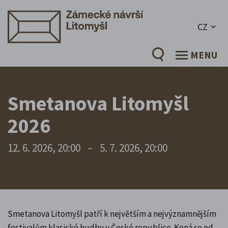
CZ
MENU
Smetanova Litomyšl
2026
12. 6. 2026, 20:00
–
5. 7. 2026, 20:00
Smetanova Litomyšl patří k největším a nejvýznamnějším
festivalům klasické hudby v České republice. Koná se od