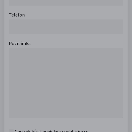
Telefon
Poznámka
Chci odebírat novinky a souhlasím se