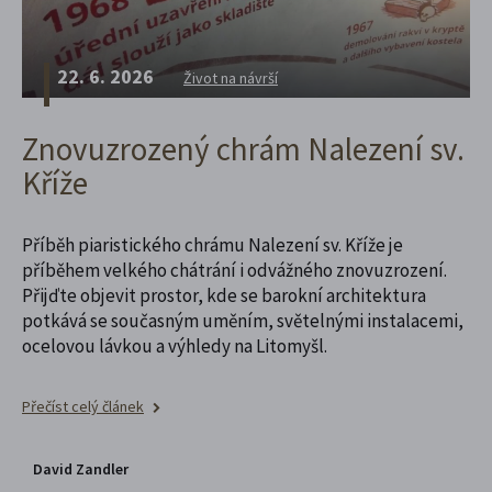
22. 6. 2026
Život na návrší
Znovuzrozený chrám Nalezení sv.
Kříže
Příběh piaristického chrámu Nalezení sv. Kříže je
příběhem velkého chátrání i odvážného znovuzrození.
Přijďte objevit prostor, kde se barokní architektura
potkává se současným uměním, světelnými instalacemi,
ocelovou lávkou a výhledy na Litomyšl.
Přečíst celý článek
David Zandler