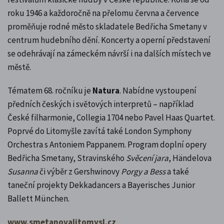
roku 1946 a každoročně na přelomu června a července
proměňuje rodné město skladatele Bedřicha Smetany v
centrum hudebního dění. Koncerty a operní představení
se odehrávají na zámeckém návrší i na dalších místech ve
městě.
Tématem 68. ročníku je
Natura
. Nabídne vystoupení
předních českých i světových interpretů – například
České filharmonie, Collegia 1704 nebo Pavel Haas Quartet.
Poprvé do Litomyšle zavítá také London Symphony
Orchestra s Antoniem Pappanem. Program doplní opery
Bedřicha Smetany, Stravinského
Svěcení jara
, Händelova
Susanna
či výběr z Gershwinovy
Porgy a Bess
a také
taneční projekty Dekkadancers a Bayerisches Junior
Ballett München.
www.smetanovalitomysl.cz