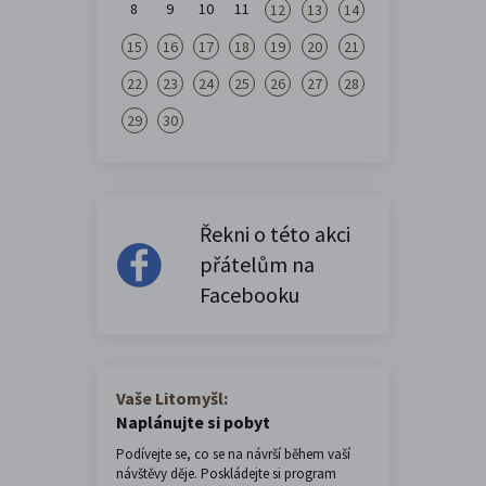
8
9
10
11
12
13
14
15
16
17
18
19
20
21
22
23
24
25
26
27
28
29
30
Řekni o této akci
přátelům na
Facebooku
Vaše Litomyšl:
Naplánujte si pobyt
Podívejte se, co se na návrší během vaší
návštěvy děje. Poskládejte si program