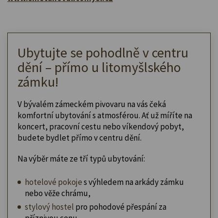
Ubytujte se pohodlně v centru
dění – přímo u litomyšlského
zámku!
V bývalém zámeckém pivovaru na vás čeká
komfortní ubytování s atmosférou. Ať už míříte na
koncert, pracovní cestu nebo víkendový pobyt,
budete bydlet přímo v centru dění.
Na výběr máte ze tří typů ubytování:
hotelové pokoje
s výhledem na arkády zámku
nebo věže chrámu,
stylový hostel
pro pohodové přespání za
příznivou cenu,