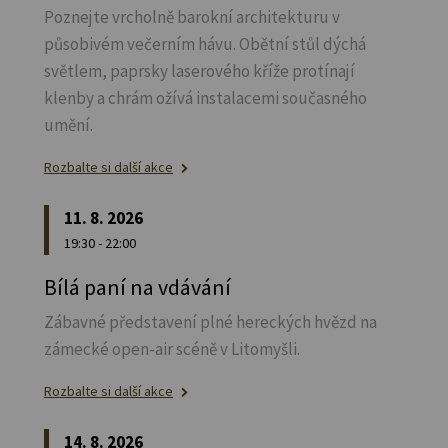
Poznejte vrcholně barokní architekturu v
působivém večerním hávu. Obětní stůl dýchá
světlem, paprsky laserového kříže protínají
klenby a chrám ožívá instalacemi současného
umění.
Rozbalte si další akce
11. 8. 2026
19:30 - 22:00
Bílá paní na vdávání
Zábavné představení plné hereckých hvězd na
zámecké open-air scéně v Litomyšli.
Rozbalte si další akce
14. 8. 2026