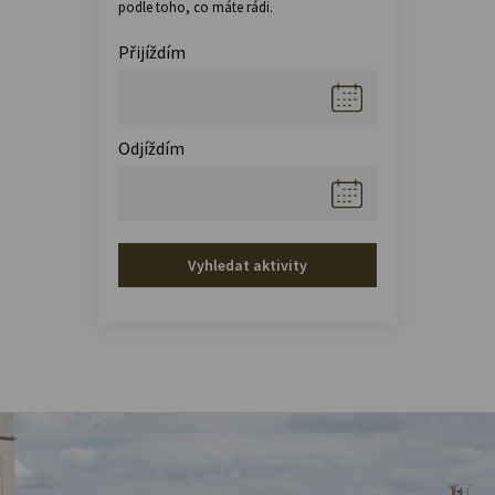
podle toho, co máte rádi.
Přijíždím
Odjíždím
Vyhledat aktivity