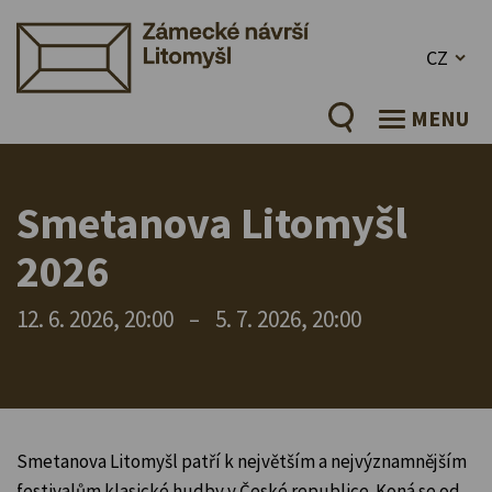
CZ
MENU
Smetanova Litomyšl
2026
12. 6. 2026, 20:00
–
5. 7. 2026, 20:00
Smetanova Litomyšl patří k největším a nejvýznamnějším
festivalům klasické hudby v České republice. Koná se od