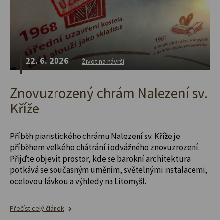
22. 6. 2026
Život na návrší
Znovuzrozený chrám Nalezení sv.
Kříže
Příběh piaristického chrámu Nalezení sv. Kříže je
příběhem velkého chátrání i odvážného znovuzrození.
Přijďte objevit prostor, kde se barokní architektura
potkává se současným uměním, světelnými instalacemi,
ocelovou lávkou a výhledy na Litomyšl.
Přečíst celý článek