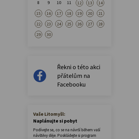
8
9
10
11
12
13
14
15
16
17
18
19
20
21
22
23
24
25
26
27
28
29
30
Řekni o této akci
přátelům na
Facebooku
Vaše Litomyšl:
Naplánujte si pobyt
Podívejte se, co se na návrší během vaší
návštěvy děje. Poskládejte si program