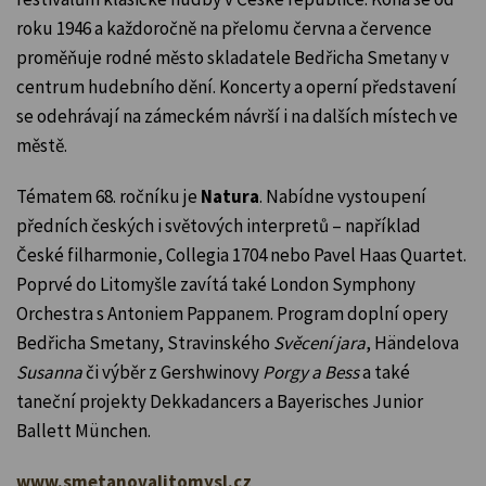
roku 1946 a každoročně na přelomu června a července
proměňuje rodné město skladatele Bedřicha Smetany v
centrum hudebního dění. Koncerty a operní představení
se odehrávají na zámeckém návrší i na dalších místech ve
městě.
Tématem 68. ročníku je
Natura
. Nabídne vystoupení
předních českých i světových interpretů – například
České filharmonie, Collegia 1704 nebo Pavel Haas Quartet.
Poprvé do Litomyšle zavítá také London Symphony
Orchestra s Antoniem Pappanem. Program doplní opery
Bedřicha Smetany, Stravinského
Svěcení jara
, Händelova
Susanna
či výběr z Gershwinovy
Porgy a Bess
a také
taneční projekty Dekkadancers a Bayerisches Junior
Ballett München.
www.smetanovalitomysl.cz