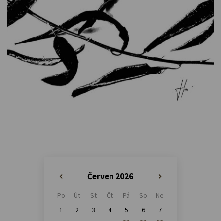
Červen 2026
«
»
Po
Út
St
Čt
Pá
So
Ne
1
2
3
4
5
6
7