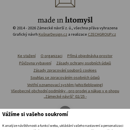
© 2014 - 2026 Zámecké návrší z. ú., všechna přáva vyhrazena
Grafický návrh
KošnarDesign.cz
a realizace
CZECHGROUP.cz
Ke stažení
O organizaci
Přímá objednávka prostor
Půjčovna vybavení
Zásady ochrany osobních údajů
Zásady zpracování souborů cookies
Souhlas se zpracováním osobních údajů
Vnitřní oznamovací systém (whistleblowing)
Všeobecné obchodní podmínky - pro prodej a nákup v e-shopu
„Zámecké návrší“ 02/25 -
Vážíme si vašeho soukromí
K analýze návštěvnosti a funkcí webu, ukládání vašeho nastavení a personalizaci