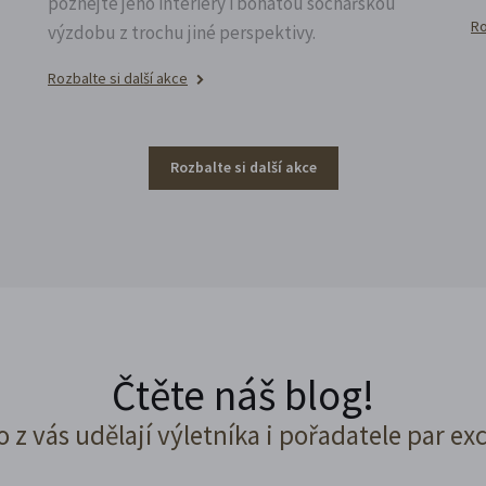
poznejte jeho interiéry i bohatou sochařskou
Ro
výzdobu z trochu jiné perspektivy.
Rozbalte si další akce
Rozbalte si další akce
Čtěte náš blog!
o z vás udělají výletníka i pořadatele par ex