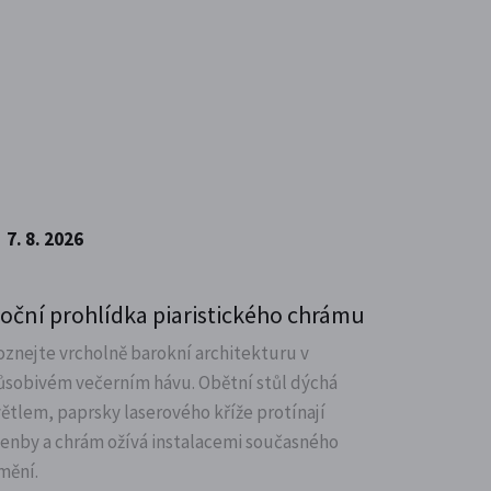
7. 8. 2026
oční prohlídka piaristického chrámu
oznejte vrcholně barokní architekturu v
ůsobivém večerním hávu. Obětní stůl dýchá
větlem, paprsky laserového kříže protínají
lenby a chrám ožívá instalacemi současného
mění.