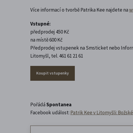
Více informací o tvorbě Patrika Kee najdete na
w
Vstupné:
předprodej 450 Kč
na místě 600 Kč
Předprodej vstupenek na Smsticket nebo Info
Litomyšl, tel. 461 61 21 61
Koupit vstupenky
Pořádá
Spontanea
Facebook událost:
Patrik Kee v Litomyšli: Božsk