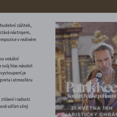
 hudební zážitek,
 stává nástrojem,
kompozice v reálném
ou vokální
svůj hlas násobit
 vystoupení je
preta i atmosféru
tišení i radosti.
sně sdílet silný