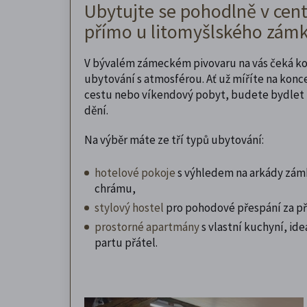
Ubytujte se pohodlně v cent
přímo u litomyšlského zámk
V bývalém zámeckém pivovaru na vás čeká k
ubytování s atmosférou. Ať už míříte na konc
cestu nebo víkendový pobyt, budete bydlet 
dění.
Na výběr máte ze tří typů ubytování:
hotelové pokoje
s výhledem na arkády zám
chrámu,
stylový hostel
pro pohodové přespání za př
prostorné apartmány
s vlastní kuchyní, ideá
partu přátel.