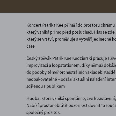
Koncert Patrika Kee přináší do prostoru chrámu
který vzniká přímo před posluchači. Hlas se zde
který se vrství, proměňuje a vytváří jedinečné 
čase.
Český zpěvák Patrik Kee Kedzierski pracuje s živ
improvizací a loopstationem, díky němuž dokáže 
do podoby téměř orchestrálních skladeb. Každé
neopakovatelné – odráží aktuální naladění inter
sdílenou s publikem.
Hudba, která vzniká spontánně, zve k zastavení, z
Nabízí prostor obrátit pozornost dovnitř a souča
společný prožitek.