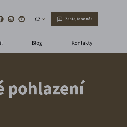
CZ
Zeptejte se nás
l
Blog
Kontakty
é pohlazení