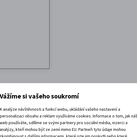
Vážíme si vašeho soukromí
K analýze návštěvnosti a funkcí webu, ukládání vašeho nastavení a
personalizaci obsahu a reklam využíváme cookies. Informace o tom, jak ná
web používáte, sdílíme se svými partnery pro sociální média, inzerci a
analýzy, kteří mohou být ze zemí mimo EU. Partneři tyto údaje mohou
zkombinovat s dalšími informacemi, které jste jim poskytli nebo které