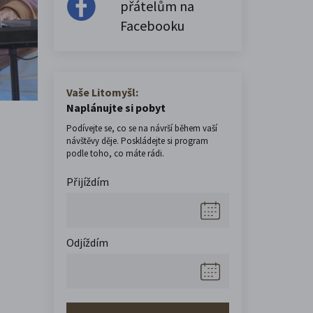
přátelům na
Facebooku
Vaše Litomyšl:
Naplánujte si pobyt
Podívejte se, co se na návrší během vaší
návštěvy děje. Poskládejte si program
podle toho, co máte rádi.
Přijíždím
Odjíždím