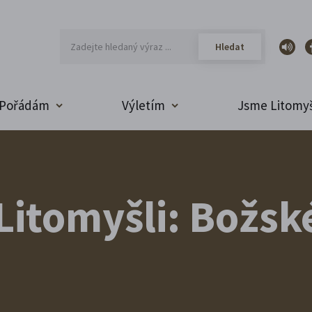
Pořádám
Výletím
Jsme Litomyš
 Litomyšli: Božsk