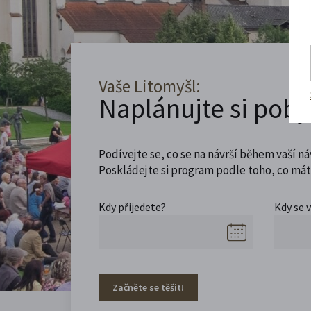
Vaše Litomyšl:
Naplánujte si poby
Podívejte se, co se na návrší během vaší ná
Poskládejte si program podle toho, co máte
Kdy přijedete?
Kdy se 
Začněte se těšit!