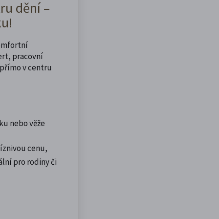
ru dění –
u!
omfortní
ert, pracovní
přímo v centru
ku nebo věže
íznivou cenu,
lní pro rodiny či