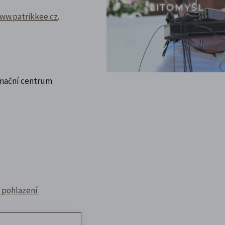
ww.patrikkee.cz
.
rmační centrum
é pohlazení