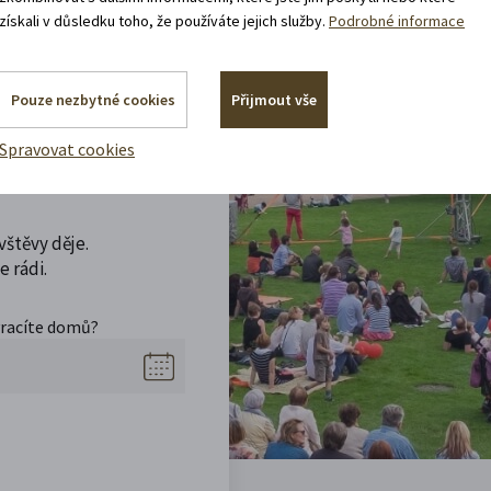
získali v důsledku toho, že používáte jejich služby.
Podrobné informace
Pouze nezbytné cookies
Přijmout vše
Spravovat cookies
t
vštěvy děje.
 rádi.
vracíte domů?