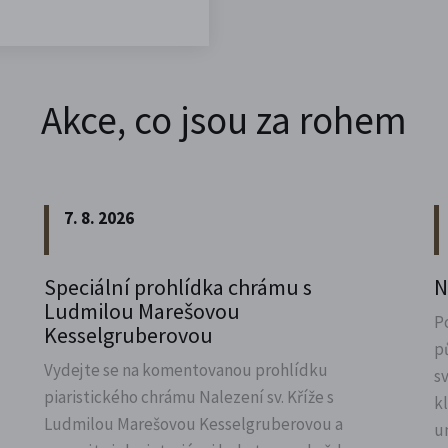
Akce, co jsou za rohem
7. 8. 2026
Speciální prohlídka chrámu s
N
Ludmilou Marešovou
P
Kesselgruberovou
p
Vydejte se na komentovanou prohlídku
s
piaristického chrámu Nalezení sv.
Kříže s
k
Ludmilou Marešovou Kesselgruberovou a
u