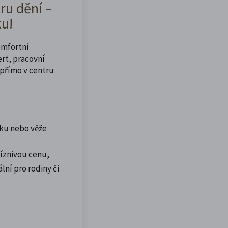
ru dění –
u!
omfortní
ert, pracovní
přímo v centru
ku nebo věže
íznivou cenu,
lní pro rodiny či