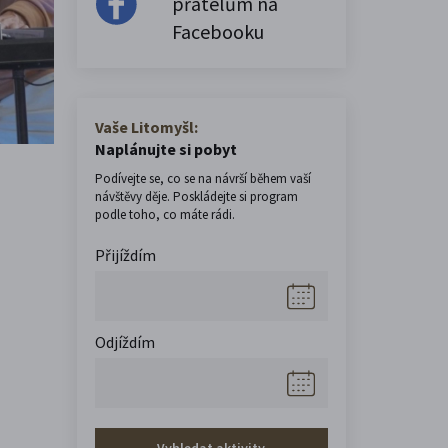
přátelům na
Facebooku
Vaše Litomyšl:
Naplánujte si pobyt
Podívejte se, co se na návrší během vaší
návštěvy děje. Poskládejte si program
podle toho, co máte rádi.
Přijíždím
Odjíždím
Vyhledat aktivity