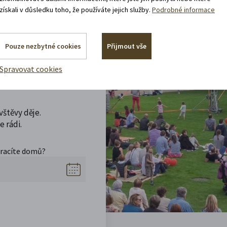
získali v důsledku toho, že používáte jejich služby.
Podrobné informace
Pouze nezbytné cookies
Přijmout vše
Spravovat cookies
t
vštěvy děje.
 rádi.
vracíte domů?