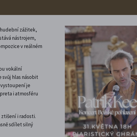
 hudební zážitek,
 stává nástrojem,
kompozice v reálném
ou vokální
svůj hlas násobit
 vystoupení je
preta i atmosféru
tišení i radosti.
sně sdílet silný