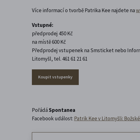
Více informací o tvorbě Patrika Kee najdete na
w
Vstupné:
předprodej 450 Kč
na místě 600 Kč
Předprodej vstupenek na Smsticket nebo Info
Litomyšl, tel. 461 61 21 61
Koupit vstupenky
Pořádá
Spontanea
Facebook událost:
Patrik Kee v Litomyšli: Božsk