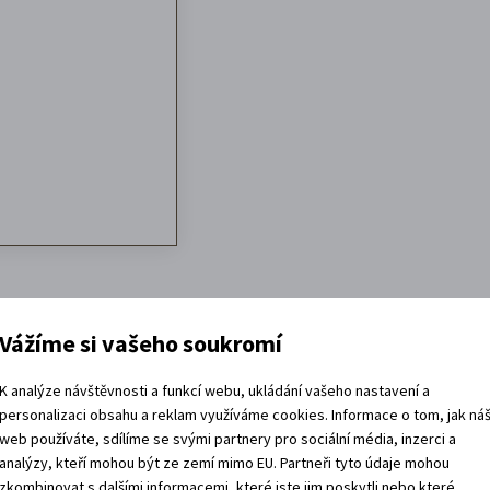
Vážíme si vašeho soukromí
K analýze návštěvnosti a funkcí webu, ukládání vašeho nastavení a
personalizaci obsahu a reklam využíváme cookies. Informace o tom, jak ná
web používáte, sdílíme se svými partnery pro sociální média, inzerci a
analýzy, kteří mohou být ze zemí mimo EU. Partneři tyto údaje mohou
zkombinovat s dalšími informacemi, které jste jim poskytli nebo které