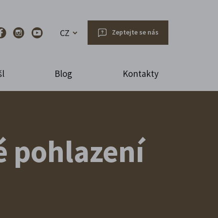
CZ
Zeptejte se nás
l
Blog
Kontakty
é pohlazení