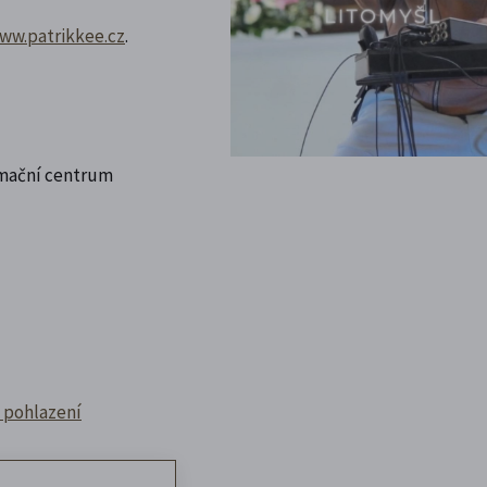
ww.patrikkee.cz
.
rmační centrum
é pohlazení