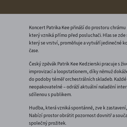
Koncert Patrika Kee přináší do prostoru chrámu
který vzniká přímo před posluchači. Hlas se zde
který se vrství, proměňuje a vytváří jedinečné 
čase.
Český zpěvák Patrik Kee Kedzierski pracuje s živ
improvizací a loopstationem, díky němuž dokáže 
do podoby téměř orchestrálních skladeb. Každé
neopakovatelné – odráží aktuální naladění inter
sdílenou s publikem.
Hudba, která vzniká spontánně, zve k zastavení, z
Nabízí prostor obrátit pozornost dovnitř a souča
společný prožitek.