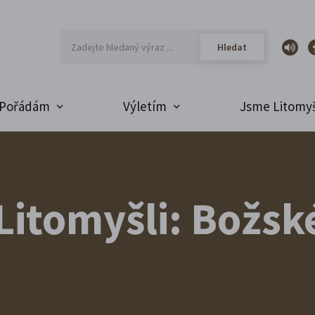
Pořádám
Výletím
Jsme Litomyš
 Litomyšli: Božsk