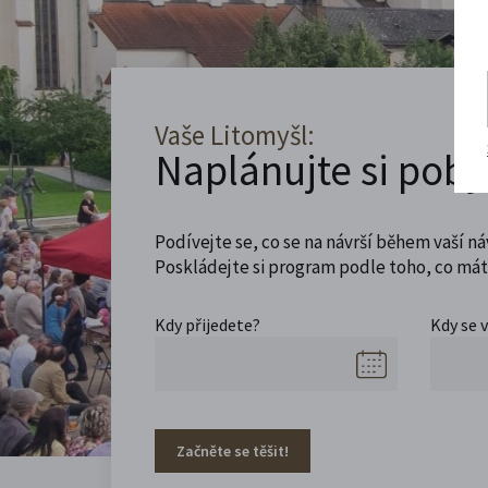
Vaše Litomyšl:
Naplánujte si poby
Podívejte se, co se na návrší během vaší ná
Poskládejte si program podle toho, co máte
Kdy přijedete?
Kdy se 
Začněte se těšit!