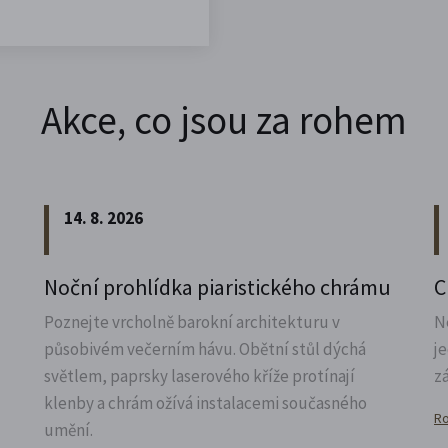
Akce, co jsou za rohem
14. 8. 2026
Noční prohlídka piaristického chrámu
C
Poznejte vrcholně barokní architekturu v
N
působivém večerním hávu. Obětní stůl dýchá
j
světlem, paprsky laserového kříže protínají
z
klenby a chrám ožívá instalacemi současného
Ro
umění.