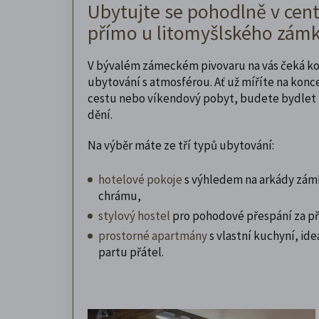
Ubytujte se pohodlně v cent
přímo u litomyšlského zámk
V bývalém zámeckém pivovaru na vás čeká k
ubytování s atmosférou. Ať už míříte na konc
cestu nebo víkendový pobyt, budete bydlet 
dění.
Na výběr máte ze tří typů ubytování:
hotelové pokoje
s výhledem na arkády zám
chrámu,
stylový hostel
pro pohodové přespání za př
prostorné apartmány
s vlastní kuchyní, ideá
partu přátel.