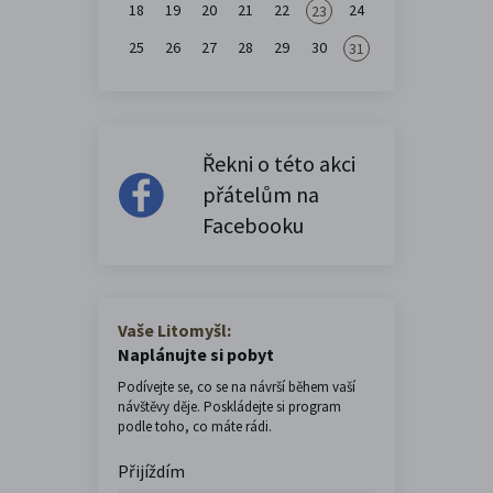
18
19
20
21
22
24
23
25
26
27
28
29
30
31
Řekni o této akci
přátelům na
Facebooku
Vaše Litomyšl:
Naplánujte si pobyt
Podívejte se, co se na návrší během vaší
návštěvy děje. Poskládejte si program
podle toho, co máte rádi.
Přijíždím