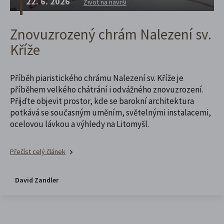
22. 6. 2026
Život na návrší
Znovuzrozený chrám Nalezení sv.
Kříže
Příběh piaristického chrámu Nalezení sv. Kříže je
příběhem velkého chátrání i odvážného znovuzrození.
Přijďte objevit prostor, kde se barokní architektura
potkává se současným uměním, světelnými instalacemi,
ocelovou lávkou a výhledy na Litomyšl.
Přečíst celý článek
David Zandler