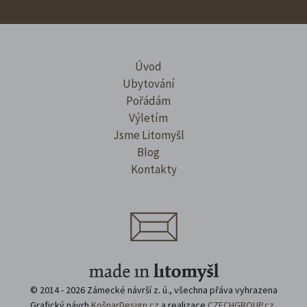
Úvod
Ubytování
Pořádám
Výletím
Jsme Litomyšl
Blog
Kontakty
© 2014 - 2026 Zámecké návrší z. ú., všechna přáva vyhrazena
Grafický návrh
KošnarDesign.cz
a realizace
CZECHGROUP.cz