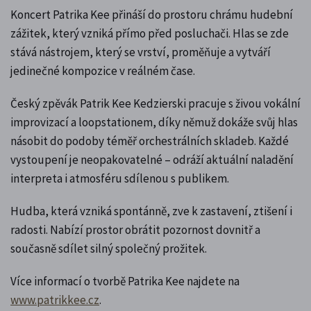
Koncert Patrika Kee přináší do prostoru chrámu hudební
zážitek, který vzniká přímo před posluchači. Hlas se zde
stává nástrojem, který se vrství, proměňuje a vytváří
jedinečné kompozice v reálném čase.
Český zpěvák Patrik Kee Kedzierski pracuje s živou vokální
improvizací a loopstationem, díky němuž dokáže svůj hlas
násobit do podoby téměř orchestrálních skladeb. Každé
vystoupení je neopakovatelné – odráží aktuální naladění
interpreta i atmosféru sdílenou s publikem.
Hudba, která vzniká spontánně, zve k zastavení, ztišení i
radosti. Nabízí prostor obrátit pozornost dovnitř a
současně sdílet silný společný prožitek.
Více informací o tvorbě Patrika Kee najdete na
www.patrikkee.cz
.