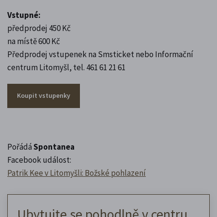
Vstupné:
předprodej 450 Kč
na místě 600 Kč
Předprodej vstupenek na Smsticket nebo Informační
centrum Litomyšl, tel. 461 61 21 61
Koupit vstupenky
Pořádá
Spontanea
Facebook událost:
Patrik Kee v Litomyšli: Božské pohlazení
Ubytujte se pohodlně v centru