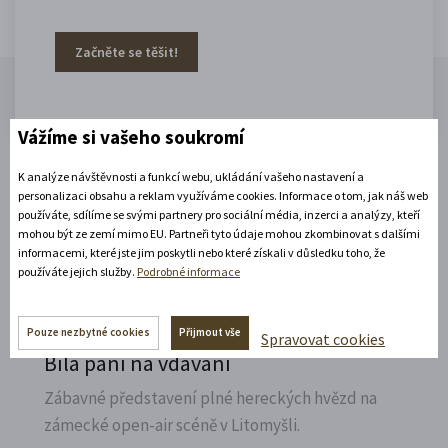
Začněte se těšit!
Vážíme si vašeho soukromí
K analýze návštěvnosti a funkcí webu, ukládání vašeho nastavení a
Akce, co jsou za rohem
personalizaci obsahu a reklam využíváme cookies. Informace o tom, jak náš web
používáte, sdílíme se svými partnery pro sociální média, inzerci a analýzy, kteří
mohou být ze zemí mimo EU. Partneři tyto údaje mohou zkombinovat s dalšími
informacemi, které jste jim poskytli nebo které získali v důsledku toho, že
používáte jejich služby.
Podrobné informace
11. 8. 2026
19:30 - 22:00
Pouze nezbytné cookies
Přijmout vše
Spravovat cookies
Bílá paní na vdávání
Zábavné představení plné hereckých hvězd na
zámecké open-air scéně v Litomyšli.