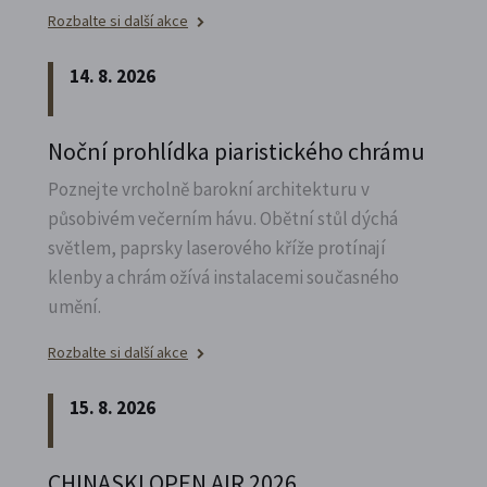
Rozbalte si další akce
14. 8. 2026
Noční prohlídka piaristického chrámu
Poznejte vrcholně barokní architekturu v
působivém večerním hávu. Obětní stůl dýchá
světlem, paprsky laserového kříže protínají
klenby a chrám ožívá instalacemi současného
umění.
Rozbalte si další akce
15. 8. 2026
CHINASKI OPEN AIR 2026