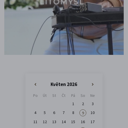
Květen 2026
«
»
Po
Út
St
Čt
Pá
So
Ne
1
2
3
4
5
6
7
8
10
9
11
12
13
14
15
16
17