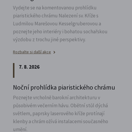
Vydejte se na komentovanou prohlídku
piaristického chrámu Nalezení sv.
Kříže s
Ludmilou Marešovou Kesselgruberovou a
poznejte jeho interiéry i bohatou sochařskou
výzdobu z trochu jiné perspektivy.
Rozbalte si další akce
7. 8. 2026
Noční prohlídka piaristického chrámu
Poznejte vrcholně barokní architekturu v
působivém večerním hávu. Obětní stůl dýchá
světlem, paprsky laserového kříže protínají
klenby a chrám ožívá instalacemi současného
umění.