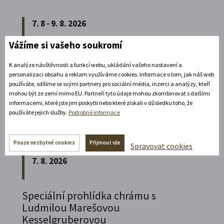
7. 8 - 9. 8. 2026
Vážíme si vašeho soukromí
Vzpomínková jízda na Elišku a Čeňka
K analýze návštěvnosti a funkcí webu, ukládání vašeho nastavení a
Junkovy 2026
personalizaci obsahu a reklam využíváme cookies. Informace o tom, jak náš web
používáte, sdílíme se svými partnery pro sociální média, inzerci a analýzy, kteří
Přijeďte navštívit Státní zámek v Litomyšli a
mohou být ze zemí mimo EU. Partneři tyto údaje mohou zkombinovat s dalšími
vzpomenout na naší první českou závodnici,
informacemi, které jste jim poskytli nebo které získali v důsledku toho, že
používáte jejich služby.
Podrobné informace
Elišku Junkovou.
Rozbalte si další akce
Pouze nezbytné cookies
Přijmout vše
Spravovat cookies
7. 8. 2026
Speciální prohlídka chrámu s
Ludmilou Marešovou
Kesselgruberovou