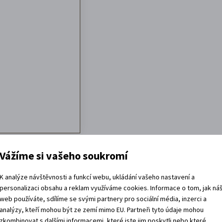
Vážíme si vašeho soukromí
K analýze návštěvnosti a funkcí webu, ukládání vašeho nastavení a
personalizaci obsahu a reklam využíváme cookies. Informace o tom, jak ná
web používáte, sdílíme se svými partnery pro sociální média, inzerci a
analýzy, kteří mohou být ze zemí mimo EU. Partneři tyto údaje mohou
zkombinovat s dalšími informacemi, které jste jim poskytli nebo které