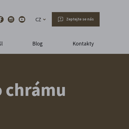
CZ
Zeptejte se nás
l
Blog
Kontakty
ho chrámu