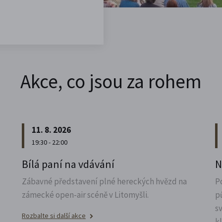
Akce, co jsou za rohem
11. 8. 2026
19:30 - 22:00
u
Bílá paní na vdávání
N
Zábavné představení plné hereckých hvězd na
P
zámecké open-air scéně v Litomyšli.
p
s
Rozbalte si další akce
k