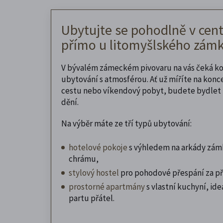
Ubytujte se pohodlně v cent
přímo u litomyšlského zámk
V bývalém zámeckém pivovaru na vás čeká k
ubytování s atmosférou. Ať už míříte na konc
cestu nebo víkendový pobyt, budete bydlet 
dění.
Na výběr máte ze tří typů ubytování:
hotelové pokoje
s výhledem na arkády zám
chrámu,
stylový hostel
pro pohodové přespání za př
prostorné apartmány
s vlastní kuchyní, ideá
partu přátel.