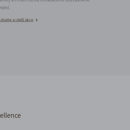
mění.
zbalte si další akce
cellence