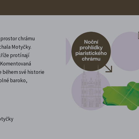
a prostor chrámu
ichala Motyčky.
říže protínají
a. Komentovaná
e během své historie
holné baroko,
otyčky