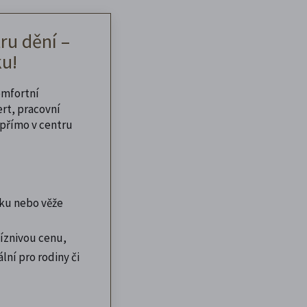
ru dění –
u!
omfortní
ert, pracovní
přímo v centru
ku nebo věže
íznivou cenu,
lní pro rodiny či