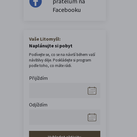
přátelům na
Facebooku
Vaše Litomyšl:
Naplánujte si pobyt
Podívejte se, co se na návrší během vaší
návštěvy děje. Poskládejte si program
podle toho, co máte rádi.
Přijíždím
Odjíždím
Vyhledat aktivity