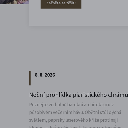
Začněte se těšit!
8. 8. 2026
Noční prohlídka piaristického chrám
Poznejte vrcholně barokní architekturu v
působivém večerním hávu. Obětní stůl dýchá
světlem, paprsky laserového kříže protínají
klenby a chrám ožívá instalacemi současného