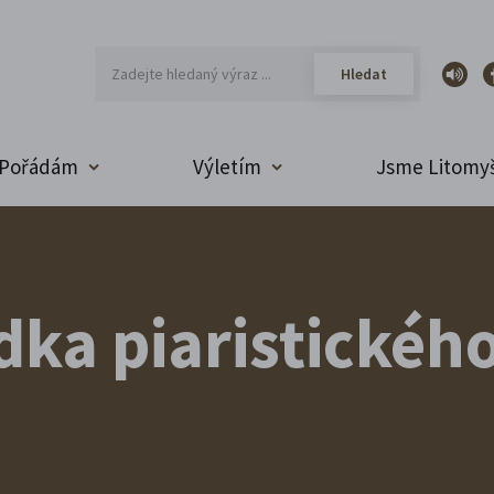
Pořádám
Výletím
Jsme Litomyš
dka piaristické