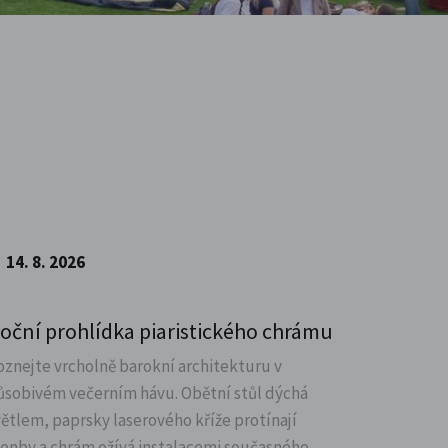
14. 8. 2026
oční prohlídka piaristického chrámu
oznejte vrcholně barokní architekturu v
ůsobivém večerním hávu. Obětní stůl dýchá
větlem, paprsky laserového kříže protínají
lenby a chrám ožívá instalacemi současného