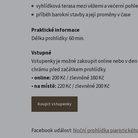
vyhlídková terasa mezi věžemi a večerní pohle
příběh barokní stavby a její proměny v čase
Praktické informace
Délka prohlídky: 60 min.
Vstupné
Vstupenky je možné zakoupit online nebo v den
chrámu před začátkem prohlídky.
•
online:
200 Kč / zlevněné 180 Kč
•
na místě:
220 Kč / zlevněné 200 Kč
Koupit vstupenky
Facebook událost:
Noční prohlídka piaristického