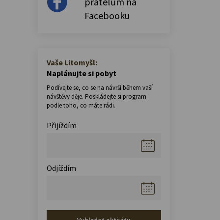
přátelům na
Facebooku
Vaše Litomyšl:
Naplánujte si pobyt
Podívejte se, co se na návrší během vaší
návštěvy děje. Poskládejte si program
podle toho, co máte rádi.
Přijíždím
Odjíždím
Vyhledat aktivity