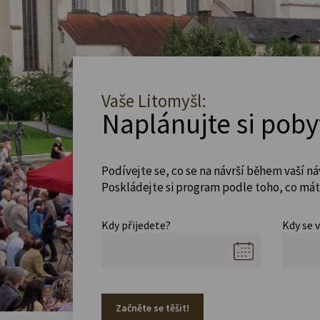
Vaše Litomyšl:
Naplánujte si poby
Podívejte se, co se na návrší během vaší ná
Poskládejte si program podle toho, co máte
Kdy přijedete?
Kdy se 
Začněte se těšit!