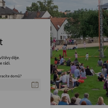
t
vštěvy děje.
 rádi.
vracíte domů?