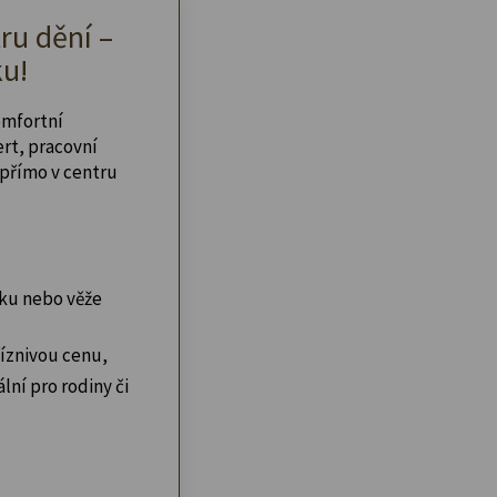
ru dění –
u!
omfortní
ert, pracovní
přímo v centru
ku nebo věže
íznivou cenu,
lní pro rodiny či