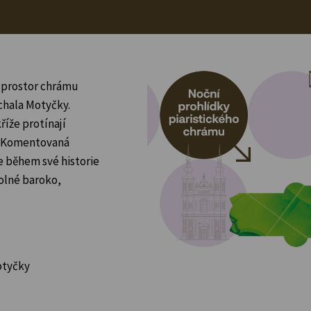
a prostor chrámu
ichala Motyčky.
říže protínají
a. Komentovaná
e během své historie
holné baroko,
otyčky