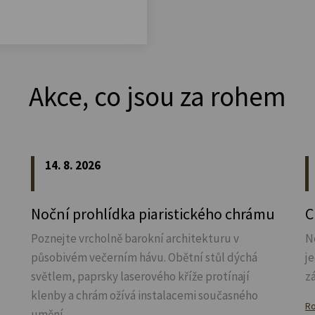
Akce, co jsou za rohem
14. 8. 2026
Noční prohlídka piaristického chrámu
C
Poznejte vrcholně barokní architekturu v
N
působivém večerním hávu. Obětní stůl dýchá
j
světlem, paprsky laserového kříže protínají
z
klenby a chrám ožívá instalacemi současného
Ro
umění.