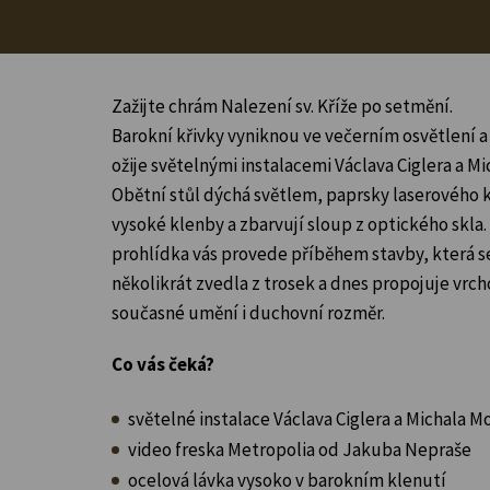
Zažijte chrám Nalezení sv. Kříže po setmění.
Barokní křivky vyniknou ve večerním osvětlení 
ožije světelnými instalacemi Václava Ciglera a M
Obětní stůl dýchá světlem, paprsky laserového k
vysoké klenby a zbarvují sloup z optického skl
prohlídka vás provede příběhem stavby, která s
několikrát zvedla z trosek a dnes propojuje vrc
současné umění i duchovní rozměr.
Co vás čeká?
světelné instalace Václava Ciglera a Michala M
video freska Metropolia od Jakuba Nepraše
ocelová lávka vysoko v barokním klenutí