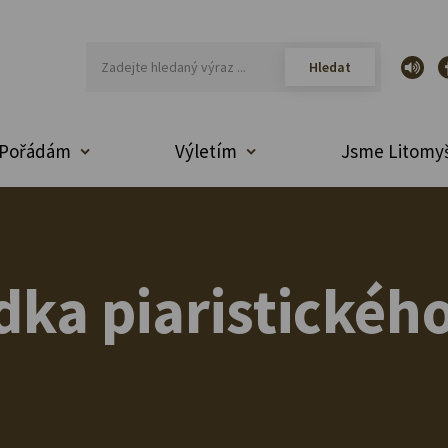
Pořádám
Výletím
Jsme Litomyš
dka piaristické