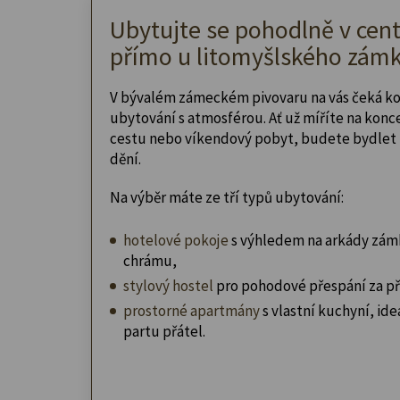
Ubytujte se pohodlně v cent
přímo u litomyšlského zámk
V bývalém zámeckém pivovaru na vás čeká k
ubytování s atmosférou. Ať už míříte na konc
cestu nebo víkendový pobyt, budete bydlet 
dění.
Na výběr máte ze tří typů ubytování:
hotelové pokoje
s výhledem na arkády zám
chrámu,
stylový hostel
pro pohodové přespání za př
prostorné apartmány
s vlastní kuchyní, ideá
partu přátel.