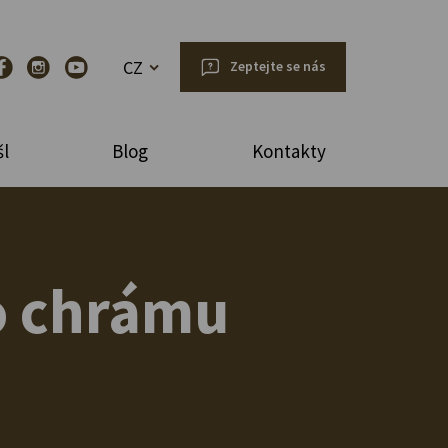
CZ
Zeptejte se nás
l
Blog
Kontakty
ho chrámu