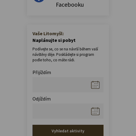
Facebooku
Vaše Litomyšl:
Naplánujte si pobyt
Podívejte se, co se na návrší během vaší
návštěvy děje. Poskládejte si program
podle toho, co máte rádi.
Přijíždím
Odjíždím
Vyhledat aktivity