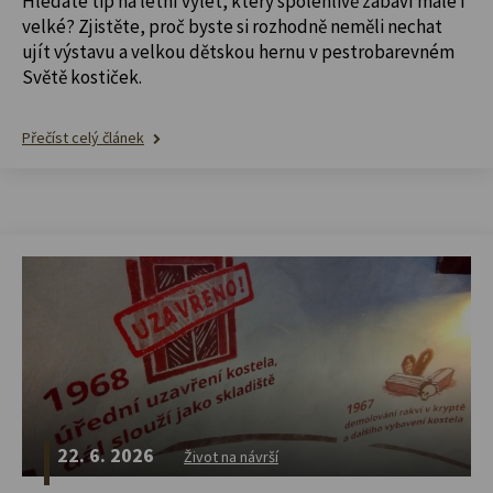
Hledáte tip na letní výlet, který spolehlivě zabaví malé i
velké? Zjistěte, proč byste si rozhodně neměli nechat
ujít výstavu a velkou dětskou hernu v pestrobarevném
Světě kostiček.
Přečíst celý článek
22. 6. 2026
Život na návrší