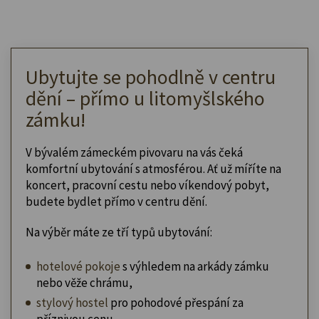
Ubytujte se pohodlně v centru
dění – přímo u litomyšlského
zámku!
V bývalém zámeckém pivovaru na vás čeká
komfortní ubytování s atmosférou. Ať už míříte na
koncert, pracovní cestu nebo víkendový pobyt,
budete bydlet přímo v centru dění.
Na výběr máte ze tří typů ubytování:
hotelové pokoje
s výhledem na arkády zámku
nebo věže chrámu,
stylový hostel
pro pohodové přespání za
příznivou cenu,