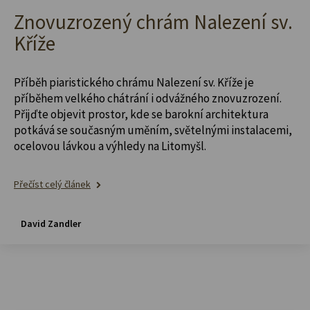
Znovuzrozený chrám Nalezení sv.
Kříže
Příběh piaristického chrámu Nalezení sv. Kříže je
příběhem velkého chátrání i odvážného znovuzrození.
Přijďte objevit prostor, kde se barokní architektura
potkává se současným uměním, světelnými instalacemi,
ocelovou lávkou a výhledy na Litomyšl.
Přečíst celý článek
David Zandler