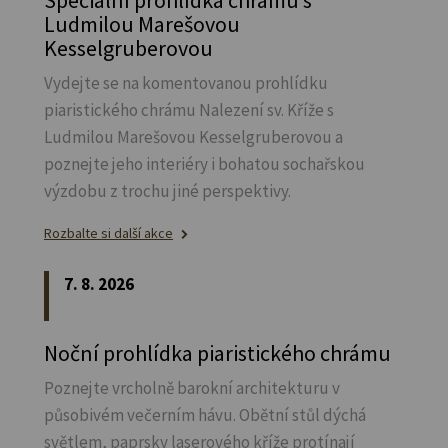
Ludmilou Marešovou
Kesselgruberovou
Vydejte se na komentovanou prohlídku
piaristického chrámu Nalezení sv.
Kříže s
Ludmilou Marešovou Kesselgruberovou a
poznejte jeho interiéry i bohatou sochařskou
výzdobu z trochu jiné perspektivy.
Rozbalte si další akce
7. 8. 2026
Noční prohlídka piaristického chrámu
Poznejte vrcholně barokní architekturu v
působivém večerním hávu. Obětní stůl dýchá
světlem, paprsky laserového kříže protínají