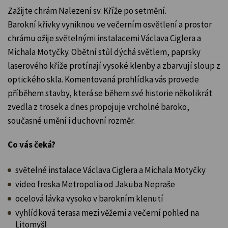
Zažijte chrám Nalezení sv. Kříže po setmění.
Barokní křivky vyniknou ve večerním osvětlení a prostor
chrámu ožije světelnými instalacemi Václava Ciglera a
Michala Motyčky. Obětní stůl dýchá světlem, paprsky
laserového kříže protínají vysoké klenby a zbarvují sloup z
optického skla. Komentovaná prohlídka vás provede
příběhem stavby, která se během své historie několikrát
zvedla z trosek a dnes propojuje vrcholné baroko,
současné umění i duchovní rozměr.
Co vás čeká?
světelné instalace Václava Ciglera a Michala Motyčky
video freska Metropolia od Jakuba Nepraše
ocelová lávka vysoko v barokním klenutí
vyhlídková terasa mezi věžemi a večerní pohled na
Litomyšl