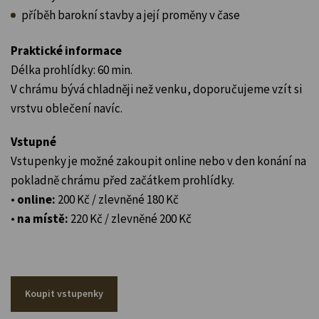
příběh barokní stavby a její proměny v čase
Praktické informace
Délka prohlídky: 60 min.
V chrámu bývá chladněji než venku, doporučujeme vzít si
vrstvu oblečení navíc.
Vstupné
Vstupenky je možné zakoupit online nebo v den konání na
pokladně chrámu před začátkem prohlídky.
•
online:
200 Kč / zlevněné 180 Kč
•
na místě:
220 Kč / zlevněné 200 Kč
Koupit vstupenky