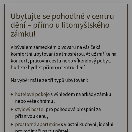
Ubytujte se pohodlně v centru
dění – přímo u litomyšlského
zámku!
V bývalém zámeckém pivovaru na vás čeká
komfortní ubytování s atmosférou. Ať už míříte na
koncert, pracovní cestu nebo víkendový pobyt,
budete bydlet přímo v centru dění.
Na výběr máte ze tří typů ubytování:
hotelové pokoje
s výhledem na arkády zámku
nebo věže chrámu,
stylový hostel
pro pohodové přespání za
příznivou cenu,
prostorné apartmány
s vlastní kuchyní, ideální
pro rodiny či partu přátel.