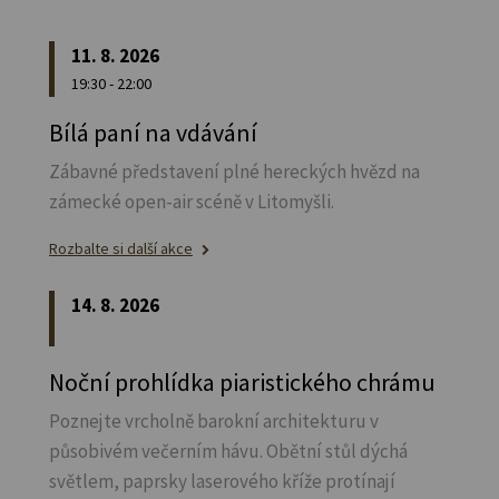
11. 8. 2026
19:30 - 22:00
Bílá paní na vdávání
Zábavné představení plné hereckých hvězd na
zámecké open-air scéně v Litomyšli.
Rozbalte si další akce
14. 8. 2026
Noční prohlídka piaristického chrámu
Poznejte vrcholně barokní architekturu v
působivém večerním hávu. Obětní stůl dýchá
světlem, paprsky laserového kříže protínají