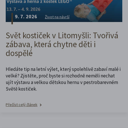
9. 7. 2026
Život na návrší
Svět kostiček v Litomyšli: Tvořivá
zábava, která chytne děti i
dospělé
Hledáte tip na letní výlet, který spolehlivě zabaví malé i
velké? Zjistěte, proč byste si rozhodně neměli nechat
ujít výstavu a velkou dětskou hernu v pestrobarevném
Světě kostiček.
Přečíst celý článek