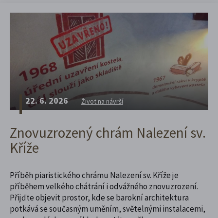
22. 6. 2026
Život na návrší
Znovuzrozený chrám Nalezení sv.
Kříže
Příběh piaristického chrámu Nalezení sv. Kříže je
příběhem velkého chátrání i odvážného znovuzrození.
Přijďte objevit prostor, kde se barokní architektura
potkává se současným uměním, světelnými instalacemi,