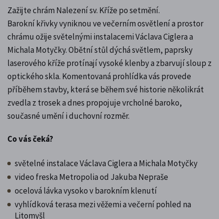
Zažijte chrám Nalezení sv. Kříže po setmění.
Barokní křivky vyniknou ve večerním osvětlení a prostor
chrámu ožije světelnými instalacemi Václava Ciglera a
Michala Motyčky. Obětní stůl dýchá světlem, paprsky
laserového kříže protínají vysoké klenby a zbarvují sloup z
optického skla. Komentovaná prohlídka vás provede
příběhem stavby, která se během své historie několikrát
zvedla z trosek a dnes propojuje vrcholné baroko,
současné umění i duchovní rozměr.
Co vás čeká?
světelné instalace Václava Ciglera a Michala Motyčky
video freska Metropolia od Jakuba Nepraše
ocelová lávka vysoko v barokním klenutí
vyhlídková terasa mezi věžemi a večerní pohled na
Litomyšl