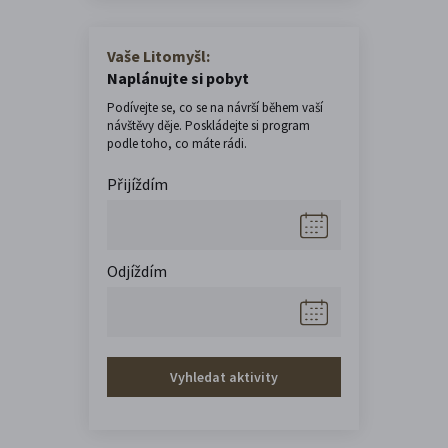
Vaše Litomyšl:
Naplánujte si pobyt
Podívejte se, co se na návrší během vaší
návštěvy děje. Poskládejte si program
podle toho, co máte rádi.
Přijíždím
Odjíždím
Vyhledat aktivity