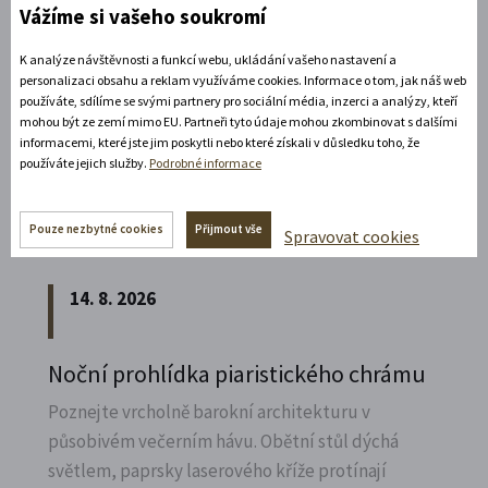
Vážíme si vašeho soukromí
11. 8. 2026
K analýze návštěvnosti a funkcí webu, ukládání vašeho nastavení a
personalizaci obsahu a reklam využíváme cookies. Informace o tom, jak náš web
19:30 - 22:00
používáte, sdílíme se svými partnery pro sociální média, inzerci a analýzy, kteří
mohou být ze zemí mimo EU. Partneři tyto údaje mohou zkombinovat s dalšími
Bílá paní na vdávání
informacemi, které jste jim poskytli nebo které získali v důsledku toho, že
používáte jejich služby.
Podrobné informace
Zábavné představení plné hereckých hvězd na
zámecké open-air scéně v Litomyšli.
Pouze nezbytné cookies
Přijmout vše
Spravovat cookies
Rozbalte si další akce
14. 8. 2026
Noční prohlídka piaristického chrámu
Poznejte vrcholně barokní architekturu v
působivém večerním hávu. Obětní stůl dýchá
světlem, paprsky laserového kříže protínají