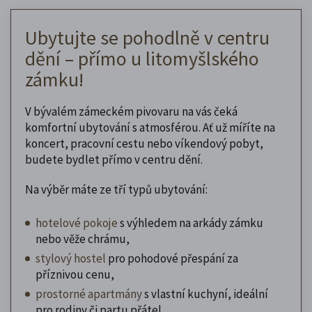
Ubytujte se pohodlně v centru
dění – přímo u litomyšlského
zámku!
V bývalém zámeckém pivovaru na vás čeká
komfortní ubytování s atmosférou. Ať už míříte na
koncert, pracovní cestu nebo víkendový pobyt,
budete bydlet přímo v centru dění.
Na výběr máte ze tří typů ubytování:
hotelové pokoje
s výhledem na arkády zámku
nebo věže chrámu,
stylový hostel
pro pohodové přespání za
příznivou cenu,
prostorné apartmány
s vlastní kuchyní, ideální
pro rodiny či partu přátel.