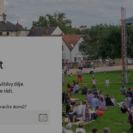
t
vštěvy děje.
 rádi.
vracíte domů?