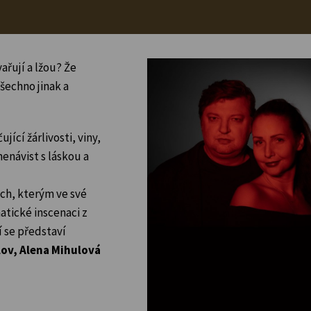
ařují a lžou? Že
všechno jinak a
jící žárlivosti, viny,
nenávist s láskou a
ech, kterým ve své
atické inscenaci z
 se představí
lov, Alena Mihulová