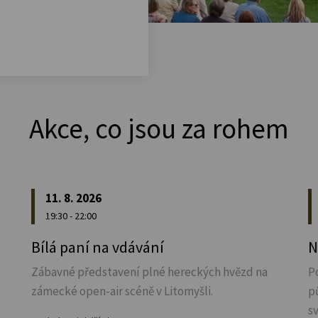
Akce, co jsou za rohem
11. 8. 2026
19:30 - 22:00
u
Bílá paní na vdávání
N
Zábavné představení plné hereckých hvězd na
P
zámecké open-air scéně v Litomyšli.
p
s