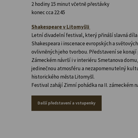
2 hodiny 15 minut včetně přestávky
konec cca 22:45
Shakespeare v Litomyšli
Letní divadelní festival, který přináší slavná díl
Shakespeara i inscenace evropských a světovýc
ovlivněných jeho tvorbou. Představení se konaj
Zámeckém návrší i v interiéru Smetanova domu, 
jedinečnou atmosféru a nezapomenutelný kultur
historického města Litomyšl.
Festival zahájí Zimní pohádka na II. zámeckém n
Další představení a vstupenky