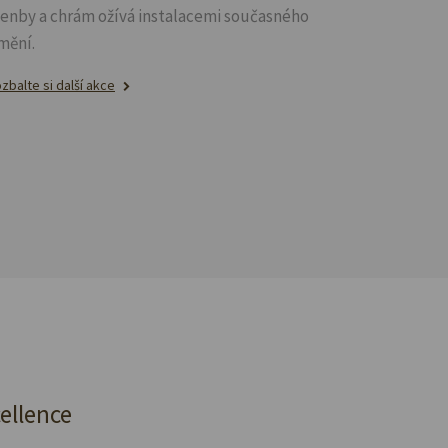
lenby a chrám ožívá instalacemi současného
mění.
zbalte si další akce
cellence