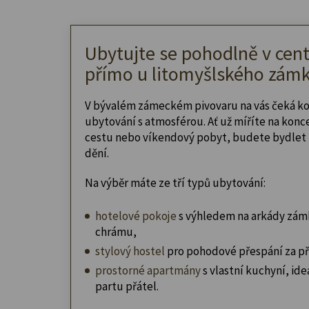
Ubytujte se pohodlně v cent
přímo u litomyšlského zámk
V bývalém zámeckém pivovaru na vás čeká k
ubytování s atmosférou. Ať už míříte na konc
cestu nebo víkendový pobyt, budete bydlet 
dění.
Na výběr máte ze tří typů ubytování:
hotelové pokoje
s výhledem na arkády zám
chrámu,
stylový hostel
pro pohodové přespání za př
prostorné apartmány
s vlastní kuchyní, ideá
partu přátel.