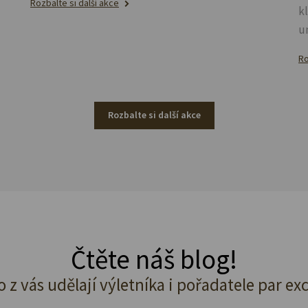
Rozbalte si další akce
k
u
Ro
Rozbalte si další akce
Čtěte náš blog!
o z vás udělají výletníka i pořadatele par ex