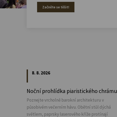
Začněte se těšit!
8. 8. 2026
Noční prohlídka piaristického chrám
Poznejte vrcholně barokní architekturu v
působivém večerním hávu. Obětní stůl dýchá
světlem, paprsky laserového kříže protínají