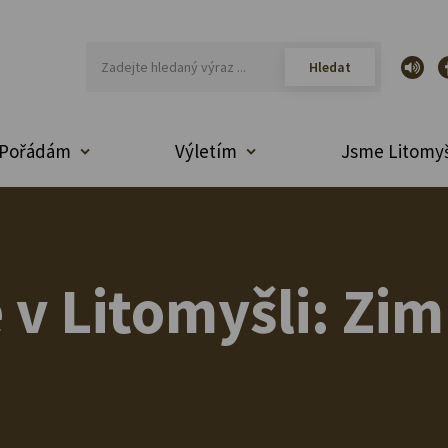
Pořádám
Výletím
Jsme Litomyš
v Litomyšli: Zi