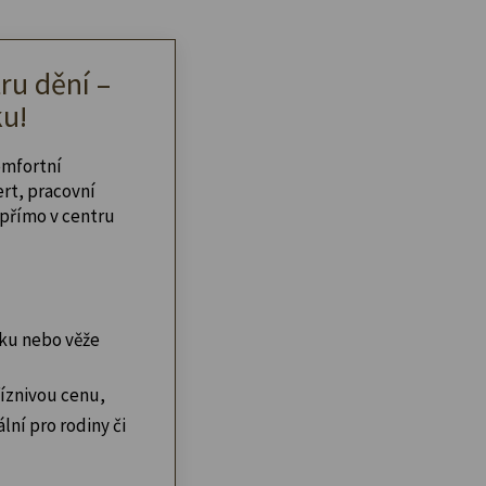
ru dění –
u!
omfortní
ert, pracovní
přímo v centru
ku nebo věže
íznivou cenu,
lní pro rodiny či