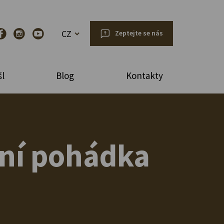
CZ
Zeptejte se nás
l
Blog
Kontakty
mní pohádka