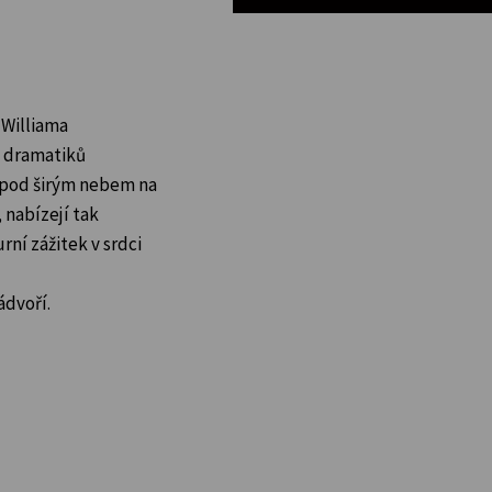
a Williama
h dramatiků
í pod širým nebem na
nabízejí tak
ní zážitek v srdci
ádvoří.