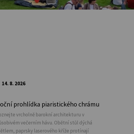
14. 8. 2026
oční prohlídka piaristického chrámu
oznejte vrcholně barokní architekturu v
ůsobivém večerním hávu. Obětní stůl dýchá
větlem, paprsky laserového kříže protínají