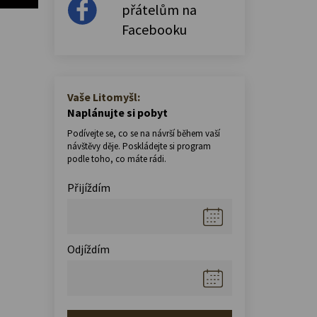
přátelům na
Facebooku
Vaše Litomyšl:
Naplánujte si pobyt
Podívejte se, co se na návrší během vaší
návštěvy děje. Poskládejte si program
podle toho, co máte rádi.
Přijíždím
Odjíždím