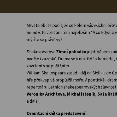
Míváte občas pocit, že se kolem vás všichni přetv
nemůžete věřit ani těm nejbližším? A co když je 
mýlíte se právě vy?
Shakespearova
Zimní pohádka
je příběhem zniču
naděje i zázraků. Drama se v ní střídá s komedií, 
zavržení s odpuštěním.
William Shakespeare zasadil děj na Sicílii a do Č
hře překvapivě propůjčil moře. V poetické i dram
repertoáru Letních shakespearovských slavností
Veronika Arichteva, Michal Isteník, Saša Raši
a další.
Orientační délka představení: