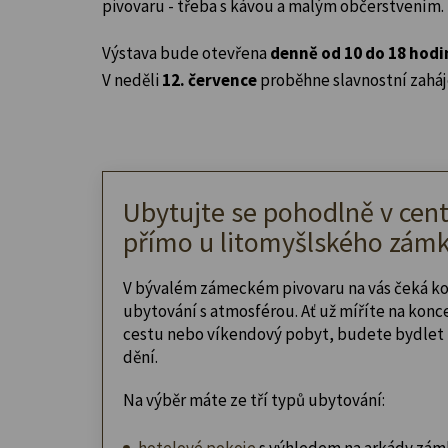
pivovaru - třeba s kávou a malým občerstvením.
Výstava bude otevřena
denně od 10 do 18 hodi
V neděli
12. července
proběhne slavnostní zaháj
Ubytujte se pohodlně v cent
přímo u litomyšlského zámk
V bývalém zámeckém pivovaru na vás čeká k
ubytování s atmosférou. Ať už míříte na konc
cestu nebo víkendový pobyt, budete bydlet 
dění.
Na výběr máte ze tří typů ubytování:
hotelové pokoje
s výhledem na arkády zám