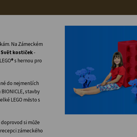
ostkám. Na Zámeckém
e
Svět kostiček
-
LEGO® s hernou pro
ané do nejmenších
ů BIONICLE, stavby
 velké LEGO město s
ch doprovod si může
a recepci zámeckého