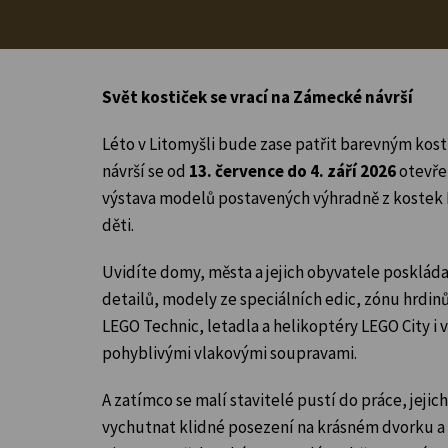
Svět kostiček se vrací na Zámecké návrší
Léto v Litomyšli bude zase patřit barevným k
návrší se od
13. července do 4. září 2026
otevř
výstava modelů postavených výhradně z kostek 
děti.
Uvidíte domy, města a jejich obyvatele posklád
detailů, modely ze speciálních edic, zónu hrdin
LEGO Technic, letadla a helikoptéry LEGO City i
pohyblivými vlakovými soupravami.
A zatímco se malí stavitelé pustí do práce, jeji
vychutnat klidné posezení na krásném dvorku 