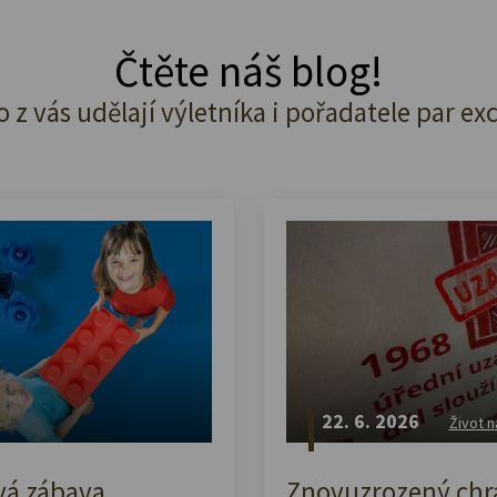
Čtěte náš blog!
o z vás udělají výletníka i pořadatele par ex
22. 6. 2026
Život n
vá zábava,
Znovuzrozený chrá