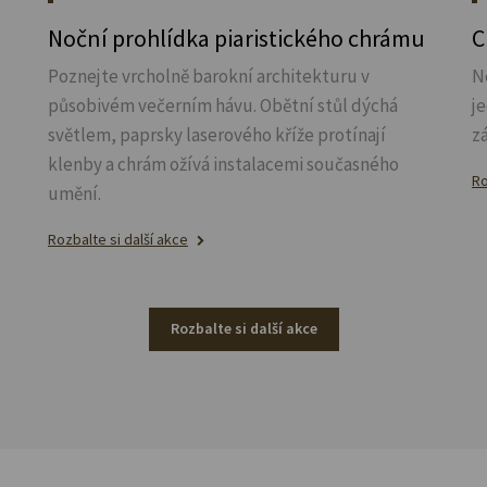
Noční prohlídka piaristického chrámu
C
Poznejte vrcholně barokní architekturu v
N
působivém večerním hávu. Obětní stůl dýchá
j
světlem, paprsky laserového kříže protínají
z
klenby a chrám ožívá instalacemi současného
Ro
umění.
Rozbalte si další akce
Rozbalte si další akce