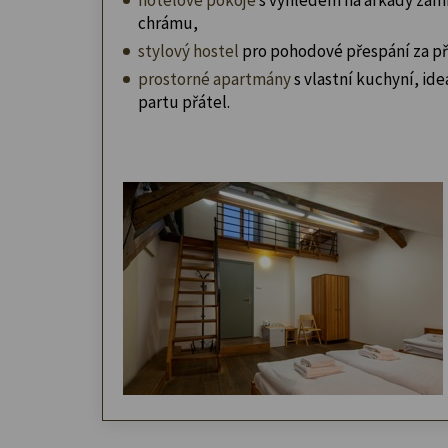
chrámu,
stylový hostel
pro pohodové přespání za př
prostorné apartmány
s vlastní kuchyní, ideá
partu přátel.