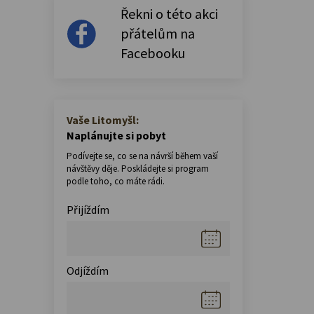
Řekni o této akci
přátelům na
Facebooku
Vaše Litomyšl:
Naplánujte si pobyt
Podívejte se, co se na návrší během vaší
návštěvy děje. Poskládejte si program
podle toho, co máte rádi.
Přijíždím
Odjíždím