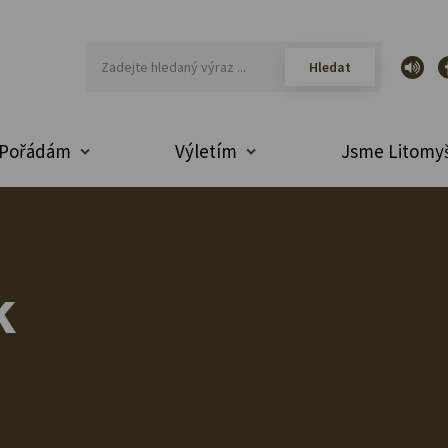
Pořádám
Výletím
Jsme Litomyš
k