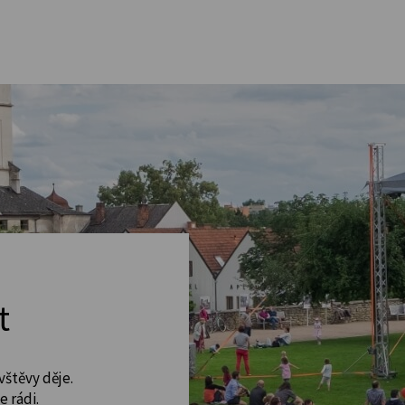
t
vštěvy děje.
 rádi.