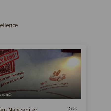
cellence
a návrší
m Nalezení sv.
David