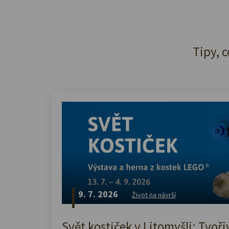
Tipy, c
9. 7. 2026
Život na návrší
Svět kostiček v Litomyšli: Tvoři