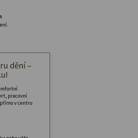
n
.
ení.
ru dění –
u!
omfortní
ert, pracovní
přímo v centru
ku nebo věže