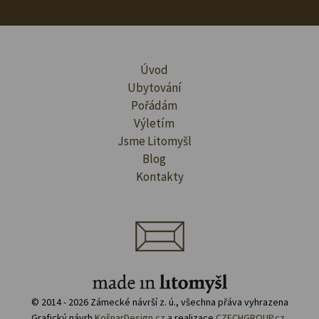
Úvod
Ubytování
Pořádám
Výletím
Jsme Litomyšl
Blog
Kontakty
© 2014 - 2026 Zámecké návrší z. ú., všechna přáva vyhrazena
Grafický návrh
KošnarDesign.cz
a realizace
CZECHGROUP.cz