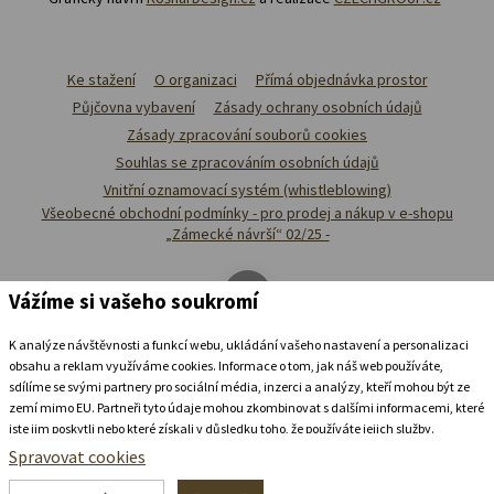
Ke stažení
O organizaci
Přímá objednávka prostor
Půjčovna vybavení
Zásady ochrany osobních údajů
Zásady zpracování souborů cookies
Souhlas se zpracováním osobních údajů
Vnitřní oznamovací systém (whistleblowing)
Všeobecné obchodní podmínky - pro prodej a nákup v e-shopu
„Zámecké návrší“ 02/25 -
Vážíme si vašeho soukromí
K analýze návštěvnosti a funkcí webu, ukládání vašeho nastavení a personalizaci
obsahu a reklam využíváme cookies. Informace o tom, jak náš web používáte,
sdílíme se svými partnery pro sociální média, inzerci a analýzy, kteří mohou být ze
zemí mimo EU. Partneři tyto údaje mohou zkombinovat s dalšími informacemi, které
jste jim poskytli nebo které získali v důsledku toho, že používáte jejich služby.
Podrobné informace
Spravovat cookies
Ubytovat se v
zámeckém
pivovaru