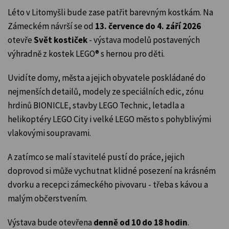
Léto v Litomyšli bude zase patřit barevným kostkám. Na
Zámeckém návrší se od
13. července do 4. září 2026
otevře
Svět kostiček
- výstava modelů postavených
výhradně z kostek LEGO® s hernou pro děti.
Uvidíte domy, města a jejich obyvatele poskládané do
nejmenších detailů, modely ze speciálních edic, zónu
hrdinů BIONICLE, stavby LEGO Technic, letadla a
helikoptéry LEGO City i velké LEGO město s pohyblivými
vlakovými soupravami.
A zatímco se malí stavitelé pustí do práce, jejich
doprovod si může vychutnat klidné posezení na krásném
dvorku a recepci zámeckého pivovaru - třeba s kávou a
malým občerstvením.
Výstava bude otevřena
denně od 10 do 18 hodin
.