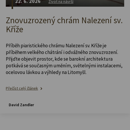
22. 6. 2026
Život na návrší
Znovuzrozený chrám Nalezení sv.
Kříže
Příběh piaristického chrámu Nalezení sv. Kříže je
příběhem velkého chátrání i odvážného znovuzrození.
Přijďte objevit prostor, kde se barokní architektura
potkává se současným uměním, světelnými instalacemi,
ocelovou lávkou a výhledy na Litomyšl.
Přečíst celý článek
David Zandler