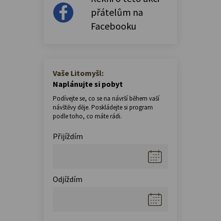
přátelům na
Facebooku
Vaše Litomyšl:
Naplánujte si pobyt
Podívejte se, co se na návrší během vaší
návštěvy děje. Poskládejte si program
podle toho, co máte rádi.
Přijíždím
Odjíždím