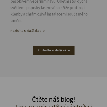
působivém večerním hávu. Obětní stůl dýchá
světlem, paprsky laserového kříže protínají
klenby a chrám ožívá instalacemi současného
umění.
Rozbalte si další akce
Rozbalte si další akce
Čtěte náš blog!
Tipy, co z vás udělají výletníka i