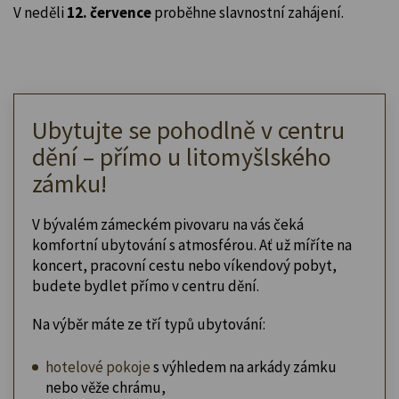
V neděli
12. července
proběhne slavnostní zahájení.
Ubytujte se pohodlně v centru
dění – přímo u litomyšlského
zámku!
V bývalém zámeckém pivovaru na vás čeká
komfortní ubytování s atmosférou. Ať už míříte na
koncert, pracovní cestu nebo víkendový pobyt,
budete bydlet přímo v centru dění.
Na výběr máte ze tří typů ubytování:
hotelové pokoje
s výhledem na arkády zámku
nebo věže chrámu,