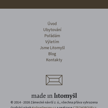
Úvod
Ubytování
Pořádám
Výletím
Jsme Litomyšl
Blog
Kontakty
© 2014 - 2026 Zámecké návrší z. ú., všechna přáva vyhrazena
Grafický návrh
KošnarDesign.cz
a realizace
CZECHGROUP.cz