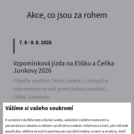
Akce, co jsou za rohem
7. 8 - 9. 8. 2026
Vzpomínková jízda na Elišku a Čeňka
Junkovy 2026
Přijeďte navštívit Státní zámek v Litomyšli a
vzpomenout na naší první českou závodnici,
Elišku Junkovou.
Vážíme si vašeho soukromí
Rozbalte si další akce
K analýze návštěvnosti a funkcí webu, ukládání vašeho nastavení a
7. 8. 2026
personalizaci obsahu a reklam využíváme cookies. Informace o tom, jak náš web
používáte, sdílíme se svými partnery pro sociální média, inzerci a analýzy, kteří