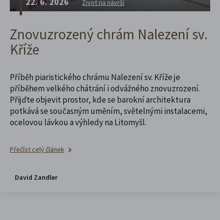
22. 6. 2026
Život na návrší
Znovuzrozený chrám Nalezení sv.
Kříže
Příběh piaristického chrámu Nalezení sv. Kříže je
příběhem velkého chátrání i odvážného znovuzrození.
Přijďte objevit prostor, kde se barokní architektura
potkává se současným uměním, světelnými instalacemi,
ocelovou lávkou a výhledy na Litomyšl.
Přečíst celý článek
David Zandler