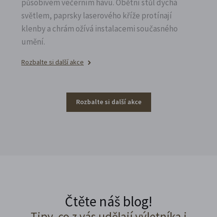
působivém večerním hávu. Obětní stůl dýchá
světlem, paprsky laserového kříže protínají
klenby a chrám ožívá instalacemi současného
umění.
Rozbalte si další akce
Rozbalte si další akce
Čtěte náš blog!
Tipy, co z vás udělají výletníka i