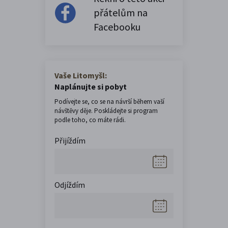
přátelům na
Facebooku
Vaše Litomyšl:
Naplánujte si pobyt
Podívejte se, co se na návrší během vaší
návštěvy děje. Poskládejte si program
podle toho, co máte rádi.
Přijíždím
Odjíždím