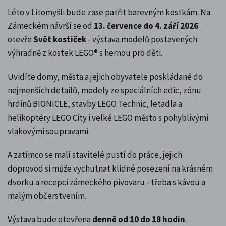
Léto v Litomyšli bude zase patřit barevným kostkám. Na
Zámeckém návrší se od
13. července do 4. září 2026
otevře
Svět kostiček
- výstava modelů postavených
výhradně z kostek LEGO® s hernou pro děti.
Uvidíte domy, města a jejich obyvatele poskládané do
nejmenších detailů, modely ze speciálních edic, zónu
hrdinů BIONICLE, stavby LEGO Technic, letadla a
helikoptéry LEGO City i velké LEGO město s pohyblivými
vlakovými soupravami.
A zatímco se malí stavitelé pustí do práce, jejich
doprovod si může vychutnat klidné posezení na krásném
dvorku a recepci zámeckého pivovaru - třeba s kávou a
malým občerstvením.
Výstava bude otevřena
denně od 10 do 18 hodin
.