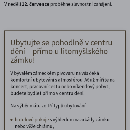
V neděli
12. července
proběhne slavnostní zahájení.
Ubytujte se pohodlně v centru
dění – přímo u litomyšlského
zámku!
V bývalém zámeckém pivovaru na vás čeká
komfortní ubytování s atmosférou. Ať už míříte na
koncert, pracovní cestu nebo víkendový pobyt,
budete bydlet přímo v centru dění.
Na výběr máte ze tří typů ubytování:
hotelové pokoje
s výhledem na arkády zámku
nebo věže chrámu,