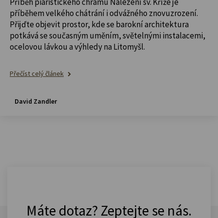
Příběh piaristického chrámu Nalezení sv. Kříže je
příběhem velkého chátrání i odvážného znovuzrození.
Přijďte objevit prostor, kde se barokní architektura
potkává se současným uměním, světelnými instalacemi,
ocelovou lávkou a výhledy na Litomyšl.
Přečíst celý článek
David Zandler
Máte dotaz? Zeptejte se nás.