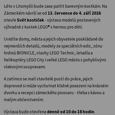
Léto v Litomyšli bude zase patřit barevným kostkám. Na
Zámeckém návrší se od
13. července do 4. září 2026
otevře
Svět kostiček
- výstava modelů postavených
výhradně z kostek LEGO® s hernou pro děti.
Uvidíte domy, města a jejich obyvatele poskládané do
nejmenších detailů, modely ze speciálních edic, zónu
hrdinů BIONICLE, stavby LEGO Technic, letadla a
helikoptéry LEGO City i velké LEGO město s pohyblivými
vlakovými soupravami.
A zatímco se malí stavitelé pustí do práce, jejich
doprovod si může vychutnat klidné posezení na krásném
dvorku a recepci zámeckého pivovaru - třeba s kávou a
malým občerstvením.
Výstava bude otevřena
denně od 10 do 18 hodin
.