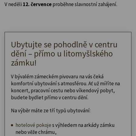
V neděli
12. července
proběhne slavnostní zahájení.
Ubytujte se pohodlně v centru
dění – přímo u litomyšlského
zámku!
V bývalém zámeckém pivovaru na vás čeká
komfortní ubytování s atmosférou. Ať už míříte na
koncert, pracovní cestu nebo víkendový pobyt,
budete bydlet přímo v centru dění.
Na výběr máte ze tří typů ubytování:
hotelové pokoje
s výhledem na arkády zámku
nebo věže chrámu,