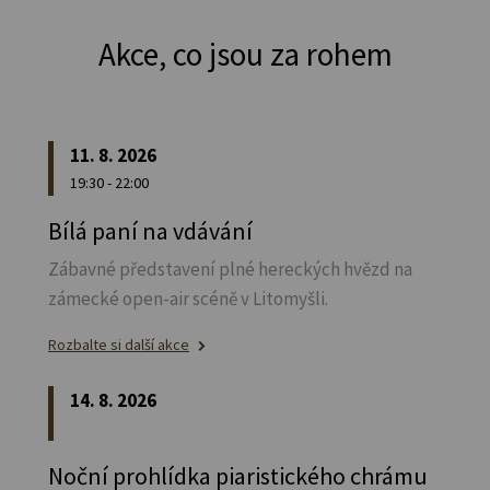
Akce, co jsou za rohem
11. 8. 2026
19:30 - 22:00
Bílá paní na vdávání
Zábavné představení plné hereckých hvězd na
zámecké open-air scéně v Litomyšli.
Rozbalte si další akce
14. 8. 2026
Noční prohlídka piaristického chrámu