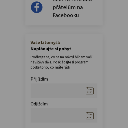
přátelům na
Facebooku
Vaše Litomyšl:
Naplánujte si pobyt
Podívejte se, co se na návrší během vaší
návštěvy děje. Poskládejte si program
podle toho, co máte rádi.
Přijíždím
Odjíždím