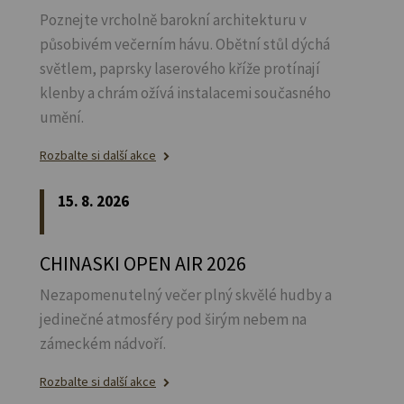
Poznejte vrcholně barokní architekturu v
působivém večerním hávu. Obětní stůl dýchá
světlem, paprsky laserového kříže protínají
klenby a chrám ožívá instalacemi současného
umění.
Rozbalte si další akce
15. 8. 2026
CHINASKI OPEN AIR 2026
Nezapomenutelný večer plný skvělé hudby a
jedinečné atmosféry pod širým nebem na
zámeckém nádvoří.
Rozbalte si další akce