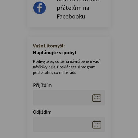
přátelům na
Facebooku
Vaše Litomyšl:
Naplánujte si pobyt
Podívejte se, co se na návrší během vaší
návštěvy děje. Poskládejte si program
podle toho, co máte rádi.
Přijíždím
Odjíždím