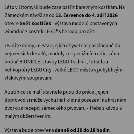
Léto v Litomyšli bude zase patřit barevným kostkám. Na
Zámeckém návrší se od
13. července do 4. září 2026
otevře
Svět kostiček
- výstava modelů postavených
výhradně z kostek LEGO® s hernou pro děti.
Uvidíte domy, města a jejich obyvatele poskládané do
nejmenších detailů, modely ze speciálních edic, zónu
hrdinů BIONICLE, stavby LEGO Technic, letadla a
helikoptéry LEGO City i velké LEGO město s pohyblivými
vlakovými soupravami.
A zatímco se malí stavitelé pustí do práce, jejich
doprovod si může vychutnat klidné posezení na krásném
dvorku a recepci zámeckého pivovaru - třeba s kávou a
malým občerstvením.
Výstava bude otevřena
denně od 10 do 18 hodin
.