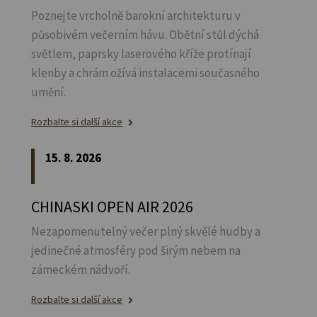
Poznejte vrcholně barokní architekturu v
působivém večerním hávu. Obětní stůl dýchá
světlem, paprsky laserového kříže protínají
klenby a chrám ožívá instalacemi současného
umění.
Rozbalte si další akce
15. 8. 2026
CHINASKI OPEN AIR 2026
Nezapomenutelný večer plný skvělé hudby a
jedinečné atmosféry pod širým nebem na
zámeckém nádvoří.
Rozbalte si další akce