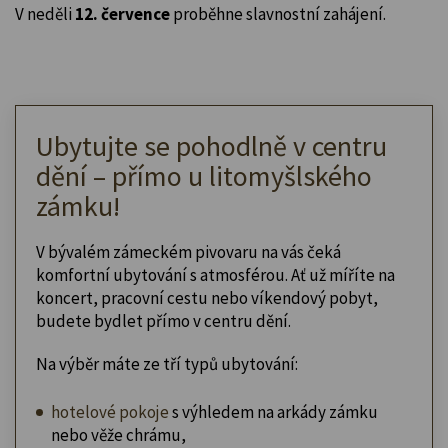
V neděli
12. července
proběhne slavnostní zahájení.
Ubytujte se pohodlně v centru
dění – přímo u litomyšlského
zámku!
V bývalém zámeckém pivovaru na vás čeká
komfortní ubytování s atmosférou. Ať už míříte na
koncert, pracovní cestu nebo víkendový pobyt,
budete bydlet přímo v centru dění.
Na výběr máte ze tří typů ubytování:
hotelové pokoje
s výhledem na arkády zámku
nebo věže chrámu,