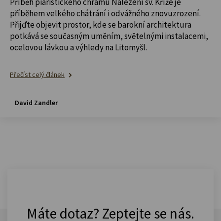
Příběh piaristického chrámu Nalezení sv. Kříže je
příběhem velkého chátrání i odvážného znovuzrození.
Přijďte objevit prostor, kde se barokní architektura
potkává se současným uměním, světelnými instalacemi,
ocelovou lávkou a výhledy na Litomyšl.
Přečíst celý článek
David Zandler
Máte dotaz? Zeptejte se nás.