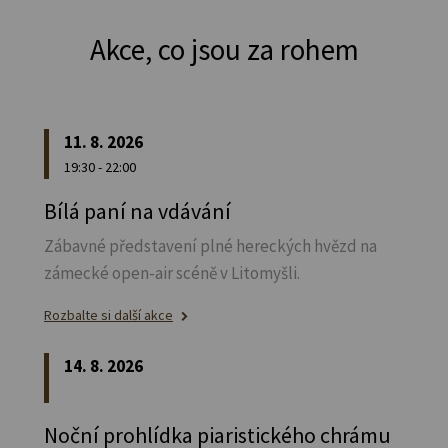
Akce, co jsou za rohem
11. 8. 2026
19:30 - 22:00
Bílá paní na vdávání
Zábavné představení plné hereckých hvězd na
zámecké open-air scéně v Litomyšli.
Rozbalte si další akce
14. 8. 2026
Noční prohlídka piaristického chrámu