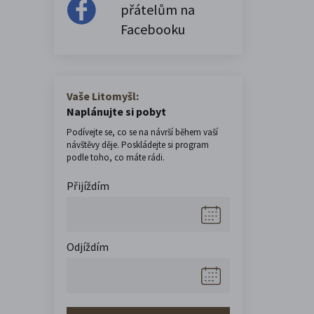
přátelům na
Facebooku
Vaše Litomyšl:
Naplánujte si pobyt
Podívejte se, co se na návrší během vaší
návštěvy děje. Poskládejte si program
podle toho, co máte rádi.
Přijíždím
Odjíždím