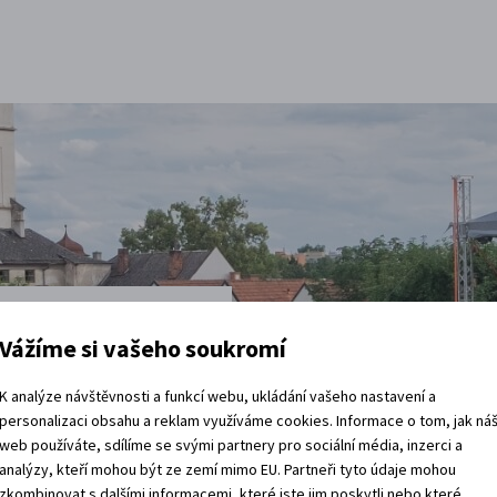
Vážíme si vašeho soukromí
t
K analýze návštěvnosti a funkcí webu, ukládání vašeho nastavení a
personalizaci obsahu a reklam využíváme cookies. Informace o tom, jak ná
web používáte, sdílíme se svými partnery pro sociální média, inzerci a
vštěvy děje.
analýzy, kteří mohou být ze zemí mimo EU. Partneři tyto údaje mohou
 rádi.
zkombinovat s dalšími informacemi, které jste jim poskytli nebo které