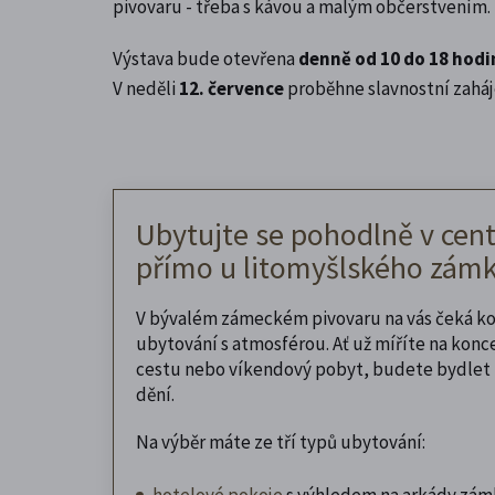
pivovaru - třeba s kávou a malým občerstvením.
Výstava bude otevřena
denně od 10 do 18 hodi
V neděli
12. července
proběhne slavnostní zaháj
Ubytujte se pohodlně v cent
přímo u litomyšlského zámk
V bývalém zámeckém pivovaru na vás čeká k
ubytování s atmosférou. Ať už míříte na konc
cestu nebo víkendový pobyt, budete bydlet 
dění.
Na výběr máte ze tří typů ubytování:
hotelové pokoje
s výhledem na arkády zám