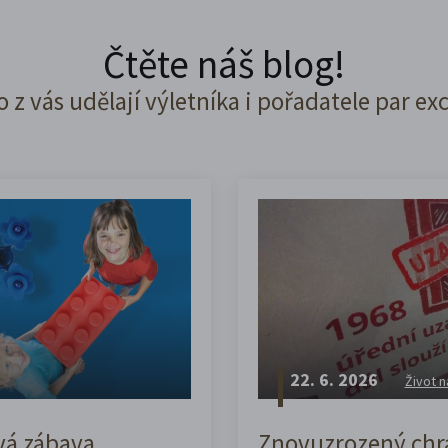
Čtěte náš blog!
o z vás udělají výletníka i pořadatele par ex
22. 6. 2026
Život n
vá zábava,
Znovuzrozený chrá