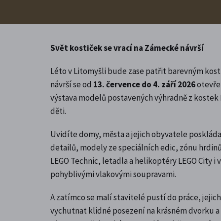
Svět kostiček se vrací na Zámecké návrší
Léto v Litomyšli bude zase patřit barevným k
návrší se od
13. července do 4. září 2026
otevř
výstava modelů postavených výhradně z kostek 
děti.
Uvidíte domy, města a jejich obyvatele posklád
detailů, modely ze speciálních edic, zónu hrdin
LEGO Technic, letadla a helikoptéry LEGO City i
pohyblivými vlakovými soupravami.
A zatímco se malí stavitelé pustí do práce, jeji
vychutnat klidné posezení na krásném dvorku 