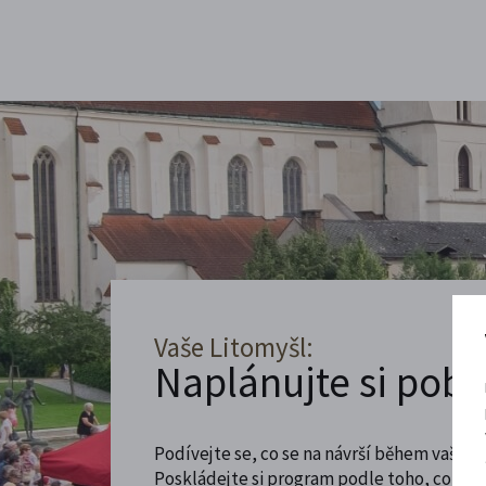
Vaše Litomyšl:
Naplánujte si poby
Podívejte se, co se na návrší během vaší ná
Poskládejte si program podle toho, co máte