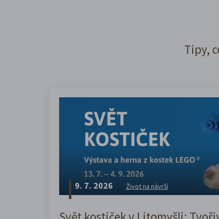
Tipy, c
9. 7. 2026
Život na návrší
Svět kostiček v Litomyšli: Tvoři