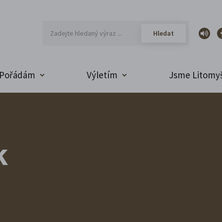
Pořádám
Výletím
Jsme Litomyš
k