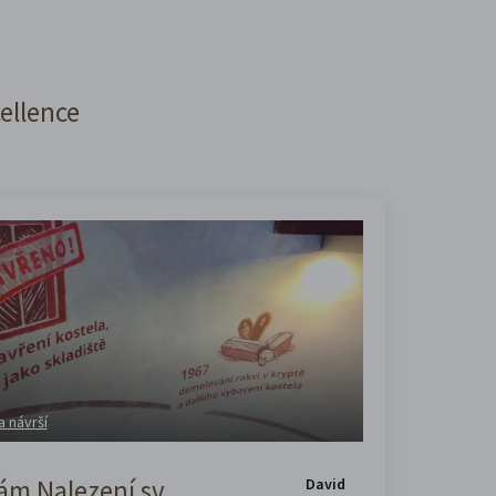
cellence
a návrší
m Nalezení sv.
David