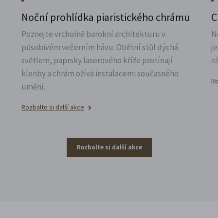
Noční prohlídka piaristického chrámu
C
Poznejte vrcholně barokní architekturu v
N
působivém večerním hávu. Obětní stůl dýchá
j
světlem, paprsky laserového kříže protínají
z
klenby a chrám ožívá instalacemi současného
Ro
umění.
Rozbalte si další akce
Rozbalte si další akce