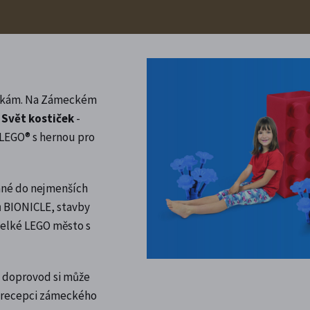
ostkám. Na Zámeckém
e
Svět kostiček
-
LEGO® s hernou pro
ané do nejmenších
ů BIONICLE, stavby
 velké LEGO město s
ch doprovod si může
a recepci zámeckého