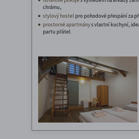
chrámu,
stylový hostel
pro pohodové přespání za př
prostorné apartmány
s vlastní kuchyní, ideá
partu přátel.