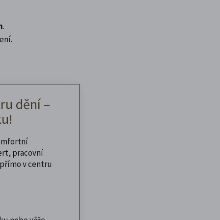
n
.
ení.
ru dění –
u!
omfortní
ert, pracovní
přímo v centru
ku nebo věže