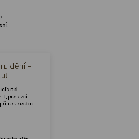
n
.
ení.
ru dění –
u!
omfortní
ert, pracovní
přímo v centru
ku nebo věže