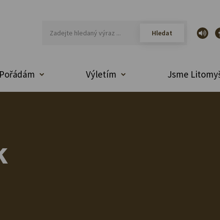
Pořádám
Výletím
Jsme Litomyš
k