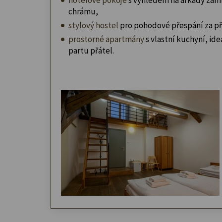
chrámu,
stylový hostel
pro pohodové přespání za př
prostorné apartmány
s vlastní kuchyní, ideá
partu přátel.