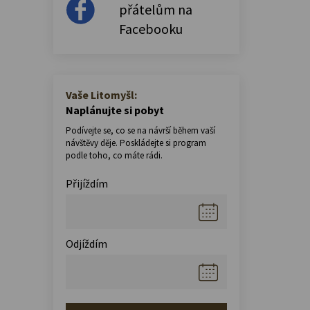
přátelům na
Facebooku
Vaše Litomyšl:
Naplánujte si pobyt
Podívejte se, co se na návrší během vaší
návštěvy děje. Poskládejte si program
podle toho, co máte rádi.
Přijíždím
Odjíždím