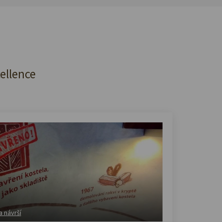
cellence
a návrší