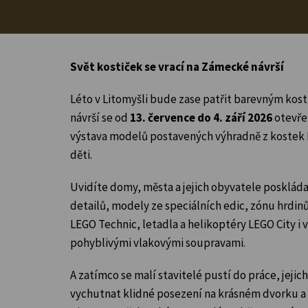
Svět kostiček se vrací na Zámecké návrší
Léto v Litomyšli bude zase patřit barevným k
návrší se od
13. července do 4. září 2026
otevř
výstava modelů postavených výhradně z kostek 
děti.
Uvidíte domy, města a jejich obyvatele posklád
detailů, modely ze speciálních edic, zónu hrdin
LEGO Technic, letadla a helikoptéry LEGO City i
pohyblivými vlakovými soupravami.
A zatímco se malí stavitelé pustí do práce, jeji
vychutnat klidné posezení na krásném dvorku 