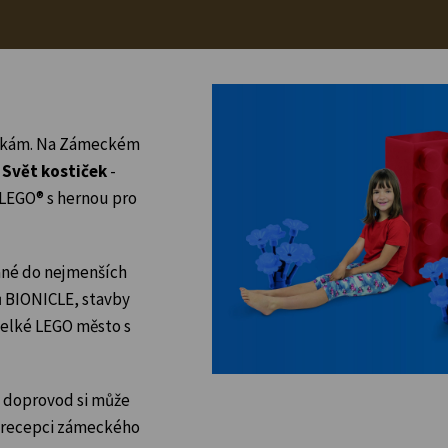
ostkám. Na Zámeckém
e
Svět kostiček
-
LEGO® s hernou pro
ané do nejmenších
ů BIONICLE, stavby
 velké LEGO město s
ch doprovod si může
a recepci zámeckého