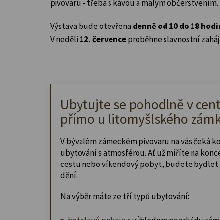
pivovaru - třeba s kávou a malým občerstvením.
Výstava bude otevřena
denně od 10 do 18 hodi
V neděli
12. července
proběhne slavnostní zaháj
Ubytujte se pohodlně v cent
přímo u litomyšlského zámk
V bývalém zámeckém pivovaru na vás čeká k
ubytování s atmosférou. Ať už míříte na konc
cestu nebo víkendový pobyt, budete bydlet 
dění.
Na výběr máte ze tří typů ubytování:
hotelové pokoje
s výhledem na arkády zám