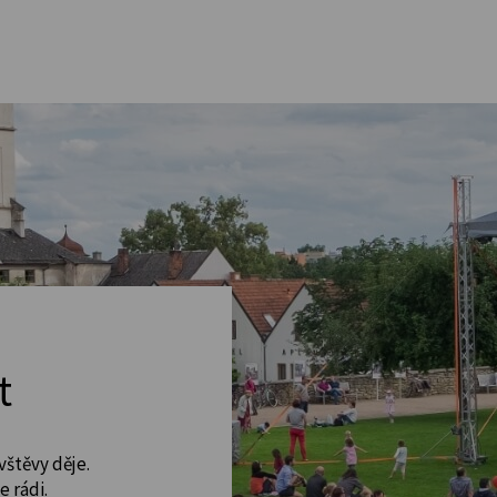
t
vštěvy děje.
 rádi.