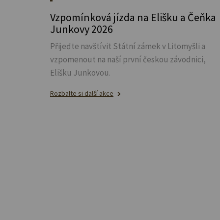
Vzpomínková jízda na Elišku a Čeňka
Junkovy 2026
Přijeďte navštívit Státní zámek v Litomyšli a
vzpomenout na naší první českou závodnici,
Elišku Junkovou.
Rozbalte si další akce