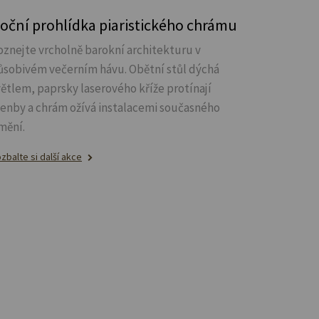
oční prohlídka piaristického chrámu
oznejte vrcholně barokní architekturu v
ůsobivém večerním hávu. Obětní stůl dýchá
větlem, paprsky laserového kříže protínají
lenby a chrám ožívá instalacemi současného
mění.
zbalte si další akce