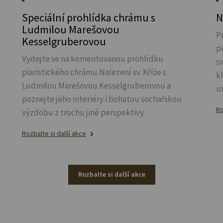
Speciální prohlídka chrámu s
N
Ludmilou Marešovou
P
Kesselgruberovou
p
Vydejte se na komentovanou prohlídku
s
piaristického chrámu Nalezení sv.
Kříže s
k
Ludmilou Marešovou Kesselgruberovou a
u
poznejte jeho interiéry i bohatou sochařskou
Ro
výzdobu z trochu jiné perspektivy.
Rozbalte si další akce
Rozbalte si další akce