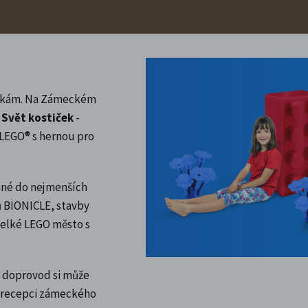
ostkám. Na Zámeckém
e
Svět kostiček
-
LEGO® s hernou pro
ané do nejmenších
ů BIONICLE, stavby
 velké LEGO město s
ch doprovod si může
a recepci zámeckého