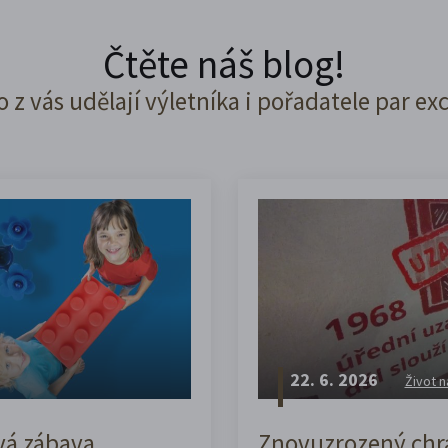
Čtěte náš blog!
o z vás udělají výletníka i pořadatele par ex
22. 6. 2026
Život n
vá zábava,
Znovuzrozený chrá