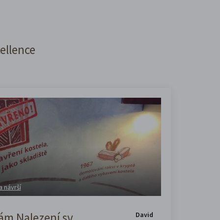
cellence
a návrší
m Nalezení sv.
David