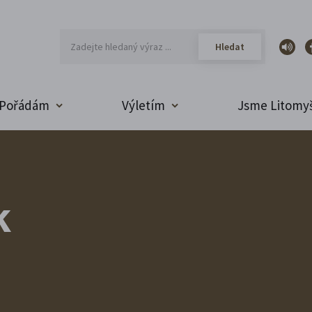
Pořádám
Výletím
Jsme Litomyš
k