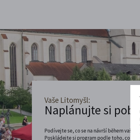
Vaše Litomyšl:
Naplánujte si poby
Podívejte se, co se na návrší během vaší ná
Poskládejte si program podle toho, co máte