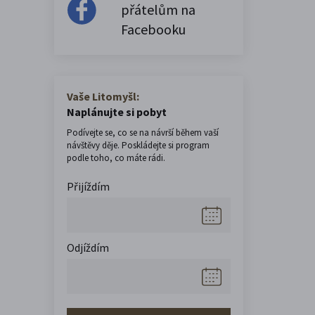
přátelům na
Facebooku
Vaše Litomyšl:
Naplánujte si pobyt
Podívejte se, co se na návrší během vaší
návštěvy děje. Poskládejte si program
podle toho, co máte rádi.
Přijíždím
Odjíždím