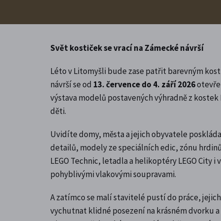
Svět kostiček se vrací na Zámecké návrší
Léto v Litomyšli bude zase patřit barevným k
návrší se od
13. července do 4. září 2026
otevř
výstava modelů postavených výhradně z kostek 
děti.
Uvidíte domy, města a jejich obyvatele posklád
detailů, modely ze speciálních edic, zónu hrdin
LEGO Technic, letadla a helikoptéry LEGO City i
pohyblivými vlakovými soupravami.
A zatímco se malí stavitelé pustí do práce, jeji
vychutnat klidné posezení na krásném dvorku 