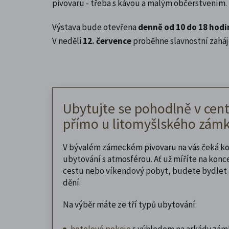
pivovaru - třeba s kávou a malým občerstvením.
Výstava bude otevřena
denně od 10 do 18 hodi
V neděli
12. července
proběhne slavnostní zaháj
Ubytujte se pohodlně v cent
přímo u litomyšlského zámk
V bývalém zámeckém pivovaru na vás čeká k
ubytování s atmosférou. Ať už míříte na konc
cestu nebo víkendový pobyt, budete bydlet 
dění.
Na výběr máte ze tří typů ubytování:
hotelové pokoje
s výhledem na arkády zám