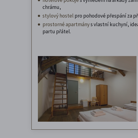
chrámu,
stylový hostel
pro pohodové přespání za př
prostorné apartmány
s vlastní kuchyní, ideá
partu přátel.