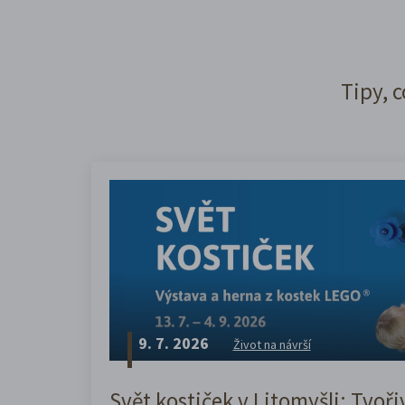
Tipy, c
9. 7. 2026
Život na návrší
Svět kostiček v Litomyšli: Tvoři