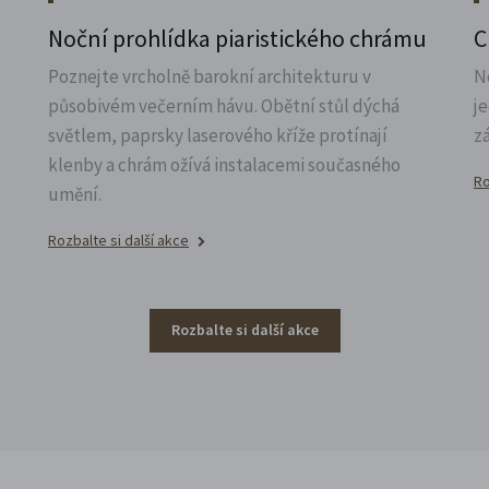
Noční prohlídka piaristického chrámu
C
Poznejte vrcholně barokní architekturu v
N
působivém večerním hávu. Obětní stůl dýchá
j
světlem, paprsky laserového kříže protínají
z
klenby a chrám ožívá instalacemi současného
Ro
umění.
Rozbalte si další akce
Rozbalte si další akce