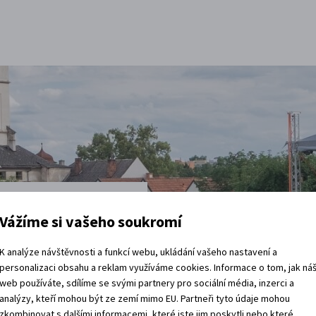
Vážíme si vašeho soukromí
t
K analýze návštěvnosti a funkcí webu, ukládání vašeho nastavení a
personalizaci obsahu a reklam využíváme cookies. Informace o tom, jak ná
web používáte, sdílíme se svými partnery pro sociální média, inzerci a
vštěvy děje.
analýzy, kteří mohou být ze zemí mimo EU. Partneři tyto údaje mohou
 rádi.
zkombinovat s dalšími informacemi, které jste jim poskytli nebo které