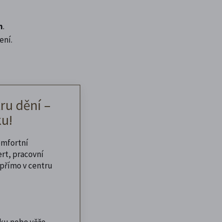
n
.
ení.
ru dění –
u!
omfortní
ert, pracovní
přímo v centru
ku nebo věže