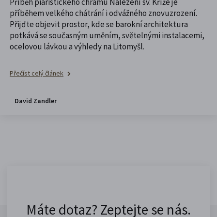
Příběh piaristického chrámu Nalezení sv. Kříže je
příběhem velkého chátrání i odvážného znovuzrození.
Přijďte objevit prostor, kde se barokní architektura
potkává se současným uměním, světelnými instalacemi,
ocelovou lávkou a výhledy na Litomyšl.
Přečíst celý článek
David Zandler
Máte dotaz? Zeptejte se nás.