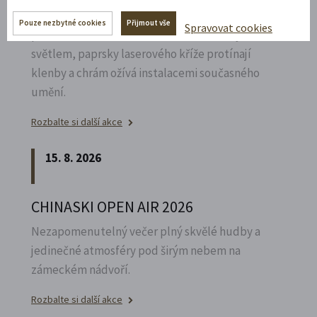
Poznejte vrcholně barokní architekturu v
Pouze nezbytné cookies
Přijmout vše
Spravovat cookies
působivém večerním hávu. Obětní stůl dýchá
světlem, paprsky laserového kříže protínají
klenby a chrám ožívá instalacemi současného
umění.
Rozbalte si další akce
15. 8. 2026
CHINASKI OPEN AIR 2026
Nezapomenutelný večer plný skvělé hudby a
jedinečné atmosféry pod širým nebem na
zámeckém nádvoří.
Rozbalte si další akce