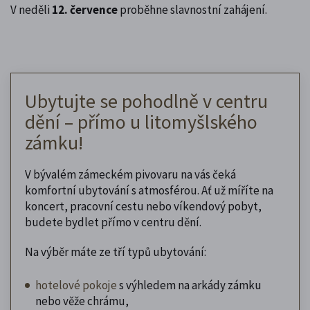
V neděli
12. července
proběhne slavnostní zahájení.
Ubytujte se pohodlně v centru
dění – přímo u litomyšlského
zámku!
V bývalém zámeckém pivovaru na vás čeká
komfortní ubytování s atmosférou. Ať už míříte na
koncert, pracovní cestu nebo víkendový pobyt,
budete bydlet přímo v centru dění.
Na výběr máte ze tří typů ubytování:
hotelové pokoje
s výhledem na arkády zámku
nebo věže chrámu,