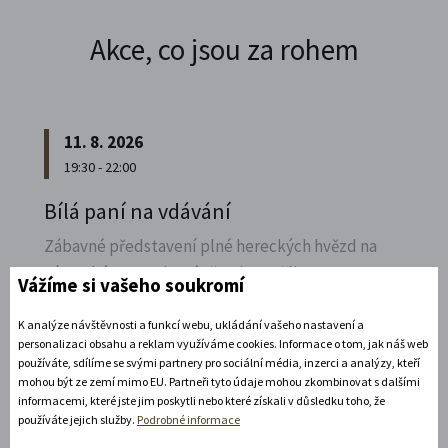
Akce, co jsou za rohem
11. 8. 2026
19:30 - 22:00
Bílá paní na vdávání
Zábavné představení plné hereckých hvězd na
zámecké open-air scéně v Litomyšli.
Vážíme si vašeho soukromí
Rozbalte si další akce
K analýze návštěvnosti a funkcí webu, ukládání vašeho nastavení a
personalizaci obsahu a reklam využíváme cookies. Informace o tom, jak náš web
používáte, sdílíme se svými partnery pro sociální média, inzerci a analýzy, kteří
14. 8. 2026
mohou být ze zemí mimo EU. Partneři tyto údaje mohou zkombinovat s dalšími
informacemi, které jste jim poskytli nebo které získali v důsledku toho, že
používáte jejich služby.
Podrobné informace
Noční prohlídka piaristického chrámu