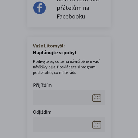
přátelům na
Facebooku
Vaše Litomyšl:
Naplánujte si pobyt
Podívejte se, co se na návrší během vaší
návštěvy děje. Poskládejte si program
podle toho, co máte rádi.
Přijíždím
Odjíždím