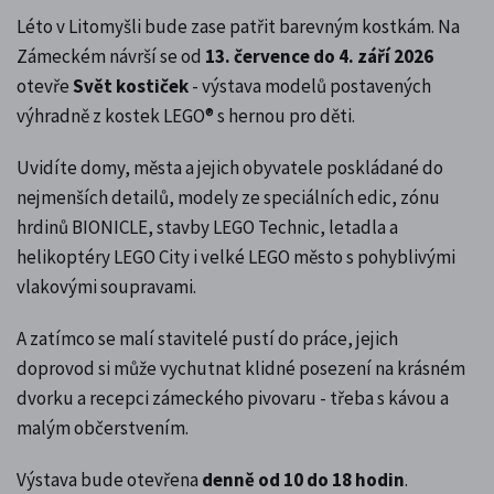
Léto v Litomyšli bude zase patřit barevným kostkám. Na
Zámeckém návrší se od
13. července do 4. září 2026
otevře
Svět kostiček
- výstava modelů postavených
výhradně z kostek LEGO® s hernou pro děti.
Uvidíte domy, města a jejich obyvatele poskládané do
nejmenších detailů, modely ze speciálních edic, zónu
hrdinů BIONICLE, stavby LEGO Technic, letadla a
helikoptéry LEGO City i velké LEGO město s pohyblivými
vlakovými soupravami.
A zatímco se malí stavitelé pustí do práce, jejich
doprovod si může vychutnat klidné posezení na krásném
dvorku a recepci zámeckého pivovaru - třeba s kávou a
malým občerstvením.
Výstava bude otevřena
denně od 10 do 18 hodin
.