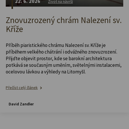
22. 6. 2026
Život na návrší
Znovuzrozený chrám Nalezení sv.
Kříže
Příběh piaristického chrámu Nalezení sv. Kříže je
příběhem velkého chátrání i odvážného znovuzrození.
Přijďte objevit prostor, kde se barokní architektura
potkává se současným uměním, světelnými instalacemi,
ocelovou lávkou a výhledy na Litomyšl.
Přečíst celý článek
David Zandler