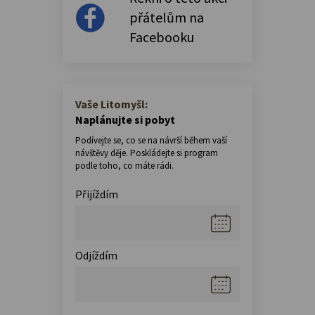
přátelům na
Facebooku
Vaše Litomyšl:
Naplánujte si pobyt
Podívejte se, co se na návrší během vaší
návštěvy děje. Poskládejte si program
podle toho, co máte rádi.
Přijíždím
Odjíždím