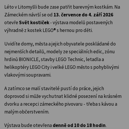
Léto v Litomyšli bude zase patřit barevným kostkám. Na
Zámeckém návrší se od
13. července do 4. září 2026
otevře
Svět kostiček
- výstava modelů postavených
výhradně z kostek LEGO® s hernou pro děti.
Uvidíte domy, města a jejich obyvatele poskládané do
nejmenších detailů, modely ze speciálních edic, zónu
hrdinů BIONICLE, stavby LEGO Technic, letadla a
helikoptéry LEGO City i velké LEGO město s pohyblivými
vlakovými soupravami.
A zatímco se malí stavitelé pustí do práce, jejich
doprovod si může vychutnat klidné posezení na krásném
dvorku a recepci zámeckého pivovaru - třeba s kávou a
malým občerstvením.
Výstava bude otevřena
denně od 10 do 18 hodin
.