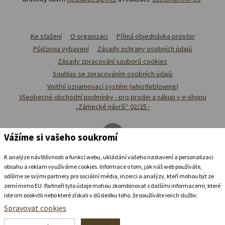
Ke stažení
O organizaci
Přímá objednávka prostor
Půjčovna vybavení
Zásady ochrany osobních údajů
Zásady zpracování souborů cookies
Souhlas se zpracováním osobních údajů
Vnitřní oznamovací systém (whistleblowing)
Všeobecné obchodní podmínky - pro prodej a nákup v e-shopu
„Zámecké návrší“ 02/25 -
Vážíme si vašeho soukromí
K analýze návštěvnosti a funkcí webu, ukládání vašeho nastavení a personalizaci
obsahu a reklam využíváme cookies. Informace o tom, jak náš web používáte,
sdílíme se svými partnery pro sociální média, inzerci a analýzy, kteří mohou být ze
zemí mimo EU. Partneři tyto údaje mohou zkombinovat s dalšími informacemi, které
jste jim poskytli nebo které získali v důsledku toho, že používáte jejich služby.
Podrobné informace
Spravovat cookies
Ubytovat se v
zámeckém
pivovaru