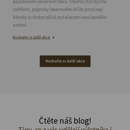
působivém večerním hávu. Obětní stůl dýchá
světlem, paprsky laserového kříže protínají
klenby a chrám ožívá instalacemi současného
umění.
Rozbalte si další akce
Rozbalte si další akce
Čtěte náš blog!
Tipy, co z vás udělají výletníka i