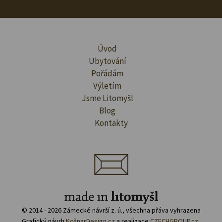
Úvod
Ubytování
Pořádám
Výletím
Jsme Litomyšl
Blog
Kontakty
© 2014 - 2026 Zámecké návrší z. ú., všechna přáva vyhrazena
Grafický návrh
KošnarDesign.cz
a realizace
CZECHGROUP.cz