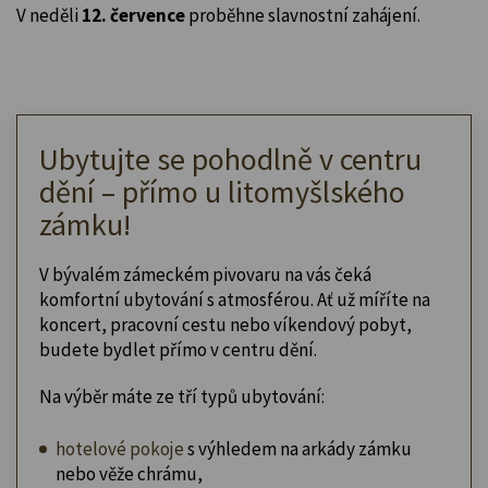
V neděli
12. července
proběhne slavnostní zahájení.
Ubytujte se pohodlně v centru
dění – přímo u litomyšlského
zámku!
V bývalém zámeckém pivovaru na vás čeká
komfortní ubytování s atmosférou. Ať už míříte na
koncert, pracovní cestu nebo víkendový pobyt,
budete bydlet přímo v centru dění.
Na výběr máte ze tří typů ubytování:
hotelové pokoje
s výhledem na arkády zámku
nebo věže chrámu,