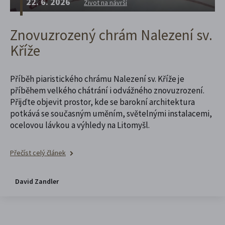
22. 6. 2026
Život na návrší
Znovuzrozený chrám Nalezení sv.
Kříže
Příběh piaristického chrámu Nalezení sv. Kříže je
příběhem velkého chátrání i odvážného znovuzrození.
Přijďte objevit prostor, kde se barokní architektura
potkává se současným uměním, světelnými instalacemi,
ocelovou lávkou a výhledy na Litomyšl.
Přečíst celý článek
David Zandler