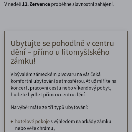
V neděli
12. července
proběhne slavnostní zahájení.
Ubytujte se pohodlně v centru
dění – přímo u litomyšlského
zámku!
V bývalém zámeckém pivovaru na vás čeká
komfortní ubytování s atmosférou. Ať už míříte na
koncert, pracovní cestu nebo víkendový pobyt,
budete bydlet přímo v centru dění.
Na výběr máte ze tří typů ubytování:
hotelové pokoje
s výhledem na arkády zámku
nebo věže chrámu,