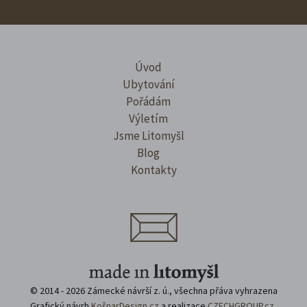
Úvod
Ubytování
Pořádám
Výletím
Jsme Litomyšl
Blog
Kontakty
© 2014 - 2026 Zámecké návrší z. ú., všechna přáva vyhrazena
Grafický návrh
KošnarDesign.cz
a realizace
CZECHGROUP.cz