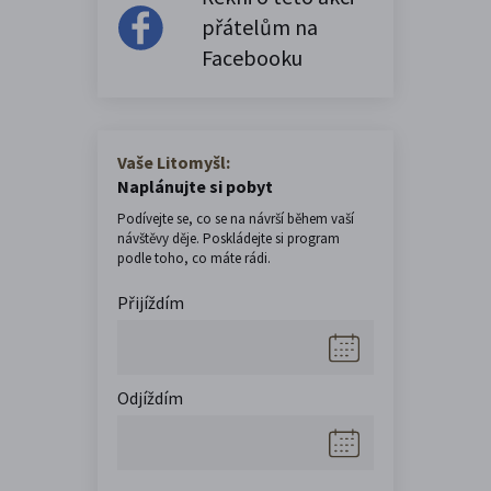
přátelům na
Facebooku
Vaše Litomyšl:
Naplánujte si pobyt
Podívejte se, co se na návrší během vaší
návštěvy děje. Poskládejte si program
podle toho, co máte rádi.
Přijíždím
Odjíždím