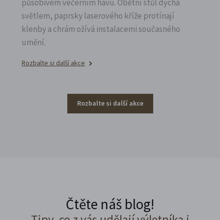
působivém večerním hávu. Obětní stůl dýchá
světlem, paprsky laserového kříže protínají
klenby a chrám ožívá instalacemi současného
umění.
Rozbalte si další akce
Rozbalte si další akce
Čtěte náš blog!
Tipy, co z vás udělají výletníka i