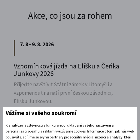
Akce, co jsou za rohem
7. 8 - 9. 8. 2026
Vzpomínková jízda na Elišku a Čeňka
Junkovy 2026
Přijeďte navštívit Státní zámek v Litomyšli a
vzpomenout na naší první českou závodnici,
Elišku Junkovou.
Vážíme si vašeho soukromí
Rozbalte si další akce
K analýze návštěvnosti a funkcí webu, ukládání vašeho nastavení a
7. 8. 2026
personalizaci obsahu a reklam využíváme cookies. Informace o tom, jak náš web
používáte, sdílíme se svými partnery pro sociální média, inzerci a analýzy, kteří