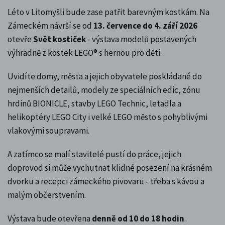
Léto v Litomyšli bude zase patřit barevným kostkám. Na
Zámeckém návrší se od
13. července do 4. září 2026
otevře
Svět kostiček
- výstava modelů postavených
výhradně z kostek LEGO® s hernou pro děti.
Uvidíte domy, města a jejich obyvatele poskládané do
nejmenších detailů, modely ze speciálních edic, zónu
hrdinů BIONICLE, stavby LEGO Technic, letadla a
helikoptéry LEGO City i velké LEGO město s pohyblivými
vlakovými soupravami.
A zatímco se malí stavitelé pustí do práce, jejich
doprovod si může vychutnat klidné posezení na krásném
dvorku a recepci zámeckého pivovaru - třeba s kávou a
malým občerstvením.
Výstava bude otevřena
denně od 10 do 18 hodin
.