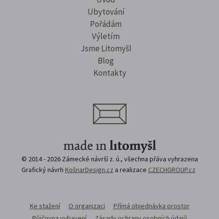
Ubytování
Pořádám
Výletím
Jsme Litomyšl
Blog
Kontakty
© 2014 - 2026 Zámecké návrší z. ú., všechna přáva vyhrazena
Grafický návrh
KošnarDesign.cz
a realizace
CZECHGROUP.cz
Ke stažení
O organizaci
Přímá objednávka prostor
Půjčovna vybavení
Zásady ochrany osobních údajů