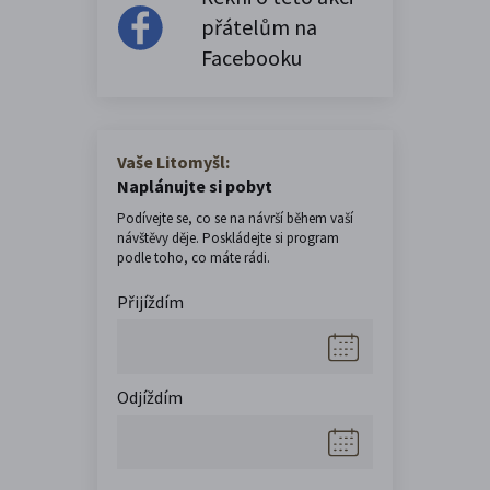
přátelům na
Facebooku
Vaše Litomyšl:
Naplánujte si pobyt
Podívejte se, co se na návrší během vaší
návštěvy děje. Poskládejte si program
podle toho, co máte rádi.
Přijíždím
Odjíždím