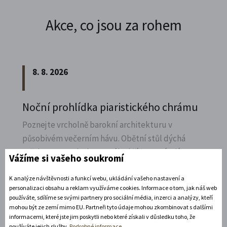
Akce, co jsou za rohem
8. 8. 2026
Noční prohlídka piaristického chrámu
Poznejte vrcholně barokní architekturu v
působivém večerním hávu. Obětní stůl dýchá
světlem, paprsky laserového kříže protínají
Vážíme si vašeho soukromí
klenby a chrám ožívá instalacemi současného
umění.
K analýze návštěvnosti a funkcí webu, ukládání vašeho nastavení a
personalizaci obsahu a reklam využíváme cookies. Informace o tom, jak náš web
používáte, sdílíme se svými partnery pro sociální média, inzerci a analýzy, kteří
Rozbalte si další akce
mohou být ze zemí mimo EU. Partneři tyto údaje mohou zkombinovat s dalšími
informacemi, které jste jim poskytli nebo které získali v důsledku toho, že
11. 8. 2026
používáte jejich služby.
Podrobné informace