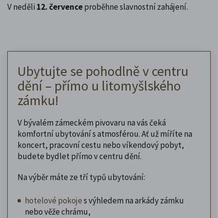
V neděli
12. července
proběhne slavnostní zahájení.
Ubytujte se pohodlně v centru
dění – přímo u litomyšlského
zámku!
V bývalém zámeckém pivovaru na vás čeká
komfortní ubytování s atmosférou. Ať už míříte na
koncert, pracovní cestu nebo víkendový pobyt,
budete bydlet přímo v centru dění.
Na výběr máte ze tří typů ubytování:
hotelové pokoje
s výhledem na arkády zámku
nebo věže chrámu,