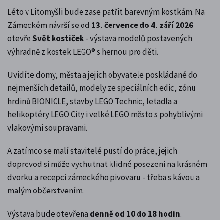
Léto v Litomyšli bude zase patřit barevným kostkám. Na
Zámeckém návrší se od
13. července do 4. září 2026
otevře
Svět kostiček
- výstava modelů postavených
výhradně z kostek LEGO® s hernou pro děti.
Uvidíte domy, města a jejich obyvatele poskládané do
nejmenších detailů, modely ze speciálních edic, zónu
hrdinů BIONICLE, stavby LEGO Technic, letadla a
helikoptéry LEGO City i velké LEGO město s pohyblivými
vlakovými soupravami.
A zatímco se malí stavitelé pustí do práce, jejich
doprovod si může vychutnat klidné posezení na krásném
dvorku a recepci zámeckého pivovaru - třeba s kávou a
malým občerstvením.
Výstava bude otevřena
denně od 10 do 18 hodin
.