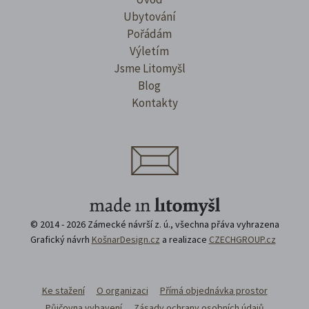
Ubytování
Pořádám
Výletím
Jsme Litomyšl
Blog
Kontakty
© 2014 - 2026 Zámecké návrší z. ú., všechna přáva vyhrazena
Grafický návrh
KošnarDesign.cz
a realizace
CZECHGROUP.cz
Ke stažení
O organizaci
Přímá objednávka prostor
Půjčovna vybavení
Zásady ochrany osobních údajů