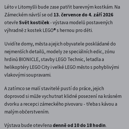
Léto v Litomyšli bude zase patřit barevným kostkám. Na
Zámeckém návrší se od
13. července do 4. září 2026
otevře
Svět kostiček
- výstava modelů postavených
výhradně z kostek LEGO® s hernou pro děti.
Uvidíte domy, města a jejich obyvatele poskládané do
nejmenších detailů, modely ze speciálních edic, zónu
hrdinů BIONICLE, stavby LEGO Technic, letadla a
helikoptéry LEGO City i velké LEGO město s pohyblivými
vlakovými soupravami.
A zatímco se malí stavitelé pustí do práce, jejich
doprovod si může vychutnat klidné posezení na krásném
dvorku a recepci zámeckého pivovaru - třeba s kávou a
malým občerstvením.
Výstava bude otevřena
denně od 10 do 18 hodin
.