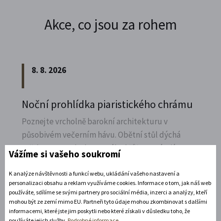
Akce, co jsou za rohem
8. 8. 2026
Noční prohlídka piaristického chrámu
Poznejte vrcholně barokní architekturu v
působivém večerním hávu. Obětní stůl dýchá
světlem, paprsky laserového kříže protínají
Vážíme si vašeho soukromí
klenby a chrám ožívá instalacemi současného
umění.
K analýze návštěvnosti a funkcí webu, ukládání vašeho nastavení a
personalizaci obsahu a reklam využíváme cookies. Informace o tom, jak náš web
používáte, sdílíme se svými partnery pro sociální média, inzerci a analýzy, kteří
Rozbalte si další akce
mohou být ze zemí mimo EU. Partneři tyto údaje mohou zkombinovat s dalšími
informacemi, které jste jim poskytli nebo které získali v důsledku toho, že
11. 8. 2026
používáte jejich služby.
Podrobné informace