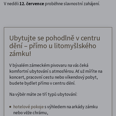
V neděli
12. července
proběhne slavnostní zahájení.
Ubytujte se pohodlně v centru
dění – přímo u litomyšlského
zámku!
V bývalém zámeckém pivovaru na vás čeká
komfortní ubytování s atmosférou. Ať už míříte na
koncert, pracovní cestu nebo víkendový pobyt,
budete bydlet přímo v centru dění.
Na výběr máte ze tří typů ubytování:
hotelové pokoje
s výhledem na arkády zámku
nebo věže chrámu,