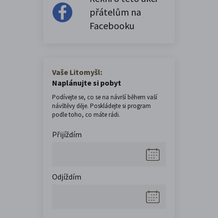
přátelům na
Facebooku
Vaše Litomyšl:
Naplánujte si pobyt
Podívejte se, co se na návrší během vaší
návštěvy děje. Poskládejte si program
podle toho, co máte rádi.
Přijíždím
Odjíždím