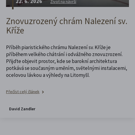
22. 6. 2026
Život na návrší
Znovuzrozený chrám Nalezení sv.
Kříže
Příběh piaristického chrámu Nalezení sv. Kříže je
příběhem velkého chátrání i odvážného znovuzrození.
Přijďte objevit prostor, kde se barokní architektura
potkává se současným uměním, světelnými instalacemi,
ocelovou lávkou a výhledy na Litomyšl.
Přečíst celý článek
David Zandler