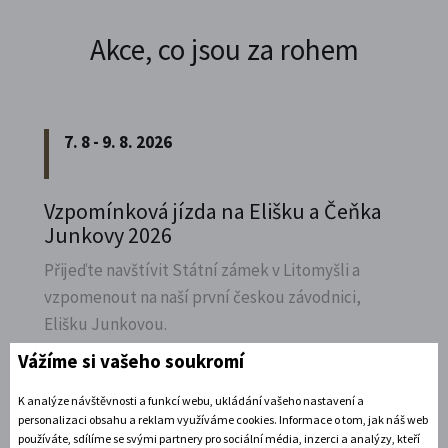
Akce, co jsou za rohem
7. 8 - 9. 8. 2026
Vzpomínková jízda na Elišku a Čeňka
Junkovy 2026
Přijeďte navštívit Státní zámek v Litomyšli a
vzpomenout na naší první českou závodnici,
Elišku Junkovou.
Vážíme si vašeho soukromí
Rozbalte si další akce
K analýze návštěvnosti a funkcí webu, ukládání vašeho nastavení a
7. 8. 2026
personalizaci obsahu a reklam využíváme cookies. Informace o tom, jak náš web
používáte, sdílíme se svými partnery pro sociální média, inzerci a analýzy, kteří