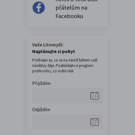
přátelům na
Facebooku
Vaše Litomyšl:
Naplánujte si pobyt
Podívejte se, co se na návrší během vaší
návštěvy děje. Poskládejte si program
podle toho, co máte rádi.
Přijíždím
Odjíždím