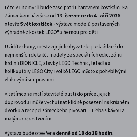
Léto v Litomyšli bude zase patřit barevným kostkám. Na
Zámeckém návrší se od
13. července do 4. září 2026
otevře
Svět kostiček
- výstava modelů postavených
výhradně z kostek LEGO® s hernou pro děti.
Uvidíte domy, města a jejich obyvatele poskládané do
nejmenších detailů, modely ze speciálních edic, zónu
hrdinů BIONICLE, stavby LEGO Technic, letadla a
helikoptéry LEGO City i velké LEGO město s pohyblivými
vlakovými soupravami.
A zatímco se malí stavitelé pustí do práce, jejich
doprovod si může vychutnat klidné posezení na krásném
dvorku a recepci zámeckého pivovaru - třeba s kávou a
malým občerstvením.
Výstava bude otevřena
denně od 10 do 18 hodin
.