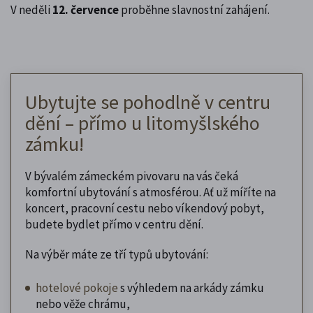
V neděli
12. července
proběhne slavnostní zahájení.
Ubytujte se pohodlně v centru
dění – přímo u litomyšlského
zámku!
V bývalém zámeckém pivovaru na vás čeká
komfortní ubytování s atmosférou. Ať už míříte na
koncert, pracovní cestu nebo víkendový pobyt,
budete bydlet přímo v centru dění.
Na výběr máte ze tří typů ubytování:
hotelové pokoje
s výhledem na arkády zámku
nebo věže chrámu,