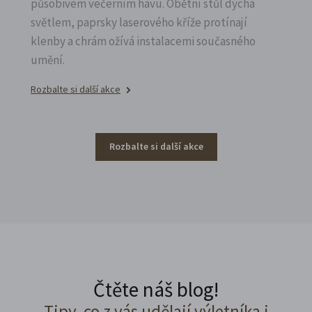
působivém večerním hávu. Obětní stůl dýchá
světlem, paprsky laserového kříže protínají
klenby a chrám ožívá instalacemi současného
umění.
Rozbalte si další akce
Rozbalte si další akce
Čtěte náš blog!
Tipy, co z vás udělají výletníka i