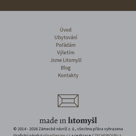
Úvod
Ubytování
Pořádám
Výletím
Jsme Litomyšl
Blog
Kontakty
© 2014 - 2026 Zámecké návrší z. ú., všechna přáva vyhrazena
Grafický návrh
KošnarDesign.cz
a realizace
CZECHGROUP.cz