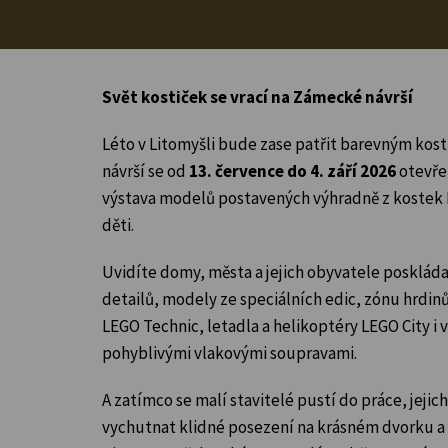
Svět kostiček se vrací na Zámecké návrší
Léto v Litomyšli bude zase patřit barevným k
návrší se od
13. července do 4. září 2026
otevř
výstava modelů postavených výhradně z kostek 
děti.
Uvidíte domy, města a jejich obyvatele posklád
detailů, modely ze speciálních edic, zónu hrdin
LEGO Technic, letadla a helikoptéry LEGO City i
pohyblivými vlakovými soupravami.
A zatímco se malí stavitelé pustí do práce, jeji
vychutnat klidné posezení na krásném dvorku 