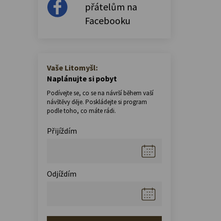
přátelům na
Facebooku
Vaše Litomyšl:
Naplánujte si pobyt
Podívejte se, co se na návrší během vaší
návštěvy děje. Poskládejte si program
podle toho, co máte rádi.
Přijíždím
Odjíždím