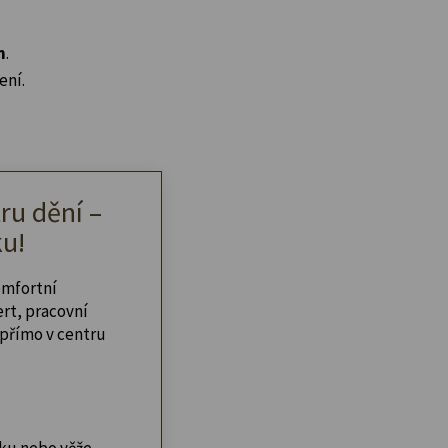
n
.
ení.
ru dění –
u!
omfortní
ert, pracovní
přímo v centru
ku nebo věže