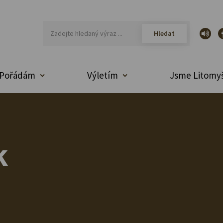
Pořádám
Výletím
Jsme Litomyš
k