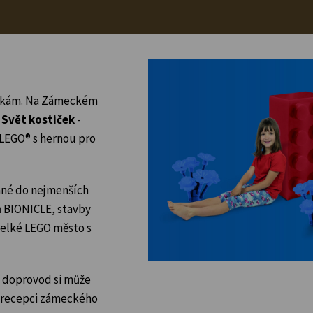
ostkám. Na Zámeckém
e
Svět kostiček
-
LEGO® s hernou pro
ané do nejmenších
ů BIONICLE, stavby
 velké LEGO město s
ch doprovod si může
a recepci zámeckého