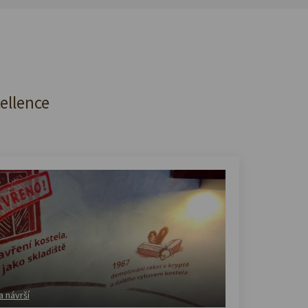
cellence
a návrší