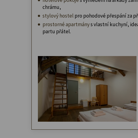
chrámu,
stylový hostel
pro pohodové přespání za př
prostorné apartmány
s vlastní kuchyní, ideá
partu přátel.