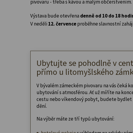
pivovaru - třeba s kávou a malým občerstvením.
Výstava bude otevřena
denně od 10 do 18 hodi
V neděli
12. července
proběhne slavnostní zaháj
Ubytujte se pohodlně v cent
přímo u litomyšlského zámk
V bývalém zámeckém pivovaru na vás čeká k
ubytování s atmosférou. Ať už míříte na konc
cestu nebo víkendový pobyt, budete bydlet 
dění.
Na výběr máte ze tří typů ubytování:
hotelové pokoje
s výhledem na arkády zám