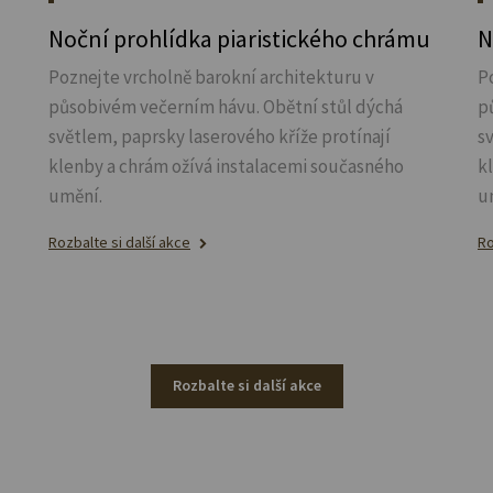
Noční prohlídka piaristického chrámu
N
Poznejte vrcholně barokní architekturu v
P
působivém večerním hávu. Obětní stůl dýchá
p
světlem, paprsky laserového kříže protínají
s
klenby a chrám ožívá instalacemi současného
k
umění.
u
Rozbalte si další akce
Ro
Rozbalte si další akce