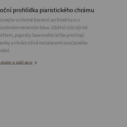
oční prohlídka piaristického chrámu
oznejte vrcholně barokní architekturu v
ůsobivém večerním hávu. Obětní stůl dýchá
větlem, paprsky laserového kříže protínají
lenby a chrám ožívá instalacemi současného
mění.
zbalte si další akce