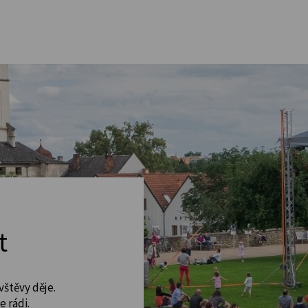
t
vštěvy děje.
 rádi.