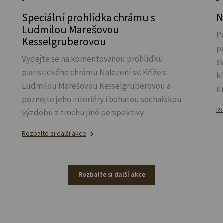
Speciální prohlídka chrámu s
N
Ludmilou Marešovou
P
Kesselgruberovou
p
Vydejte se na komentovanou prohlídku
s
piaristického chrámu Nalezení sv.
Kříže s
k
Ludmilou Marešovou Kesselgruberovou a
u
poznejte jeho interiéry i bohatou sochařskou
Ro
výzdobu z trochu jiné perspektivy.
Rozbalte si další akce
Rozbalte si další akce