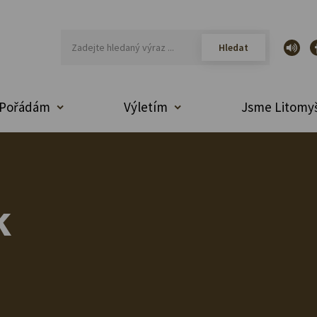
Pořádám
Výletím
Jsme Litomyš
k