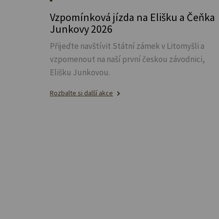
Vzpomínková jízda na Elišku a Čeňka
Junkovy 2026
Přijeďte navštívit Státní zámek v Litomyšli a
vzpomenout na naší první českou závodnici,
Elišku Junkovou.
Rozbalte si další akce