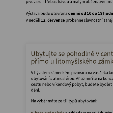
pivovaru - třeba s kávou a malým občerstvením.
Výstava bude otevřena
denně od 10 do 18 hodi
V neděli
12. července
proběhne slavnostní zaháj
Ubytujte se pohodlně v cent
přímo u litomyšlského zámk
V bývalém zámeckém pivovaru na vás čeká k
ubytování s atmosférou. Ať už míříte na konc
cestu nebo víkendový pobyt, budete bydlet 
dění.
Na výběr máte ze tří typů ubytování:
hotelové pokoje
s výhledem na arkády zám