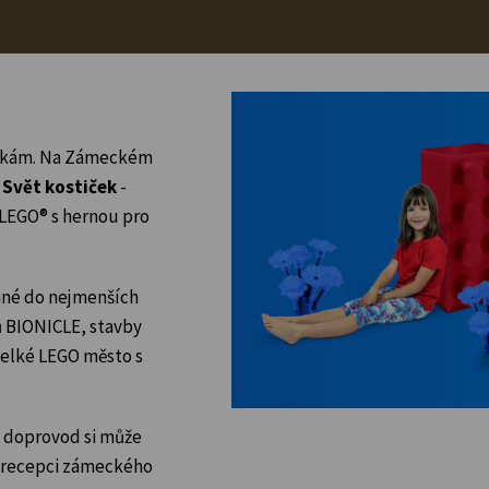
ostkám. Na Zámeckém
e
Svět kostiček
-
LEGO® s hernou pro
ané do nejmenších
ů BIONICLE, stavby
 velké LEGO město s
ch doprovod si může
a recepci zámeckého