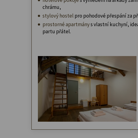
chrámu,
stylový hostel
pro pohodové přespání za př
prostorné apartmány
s vlastní kuchyní, ideá
partu přátel.