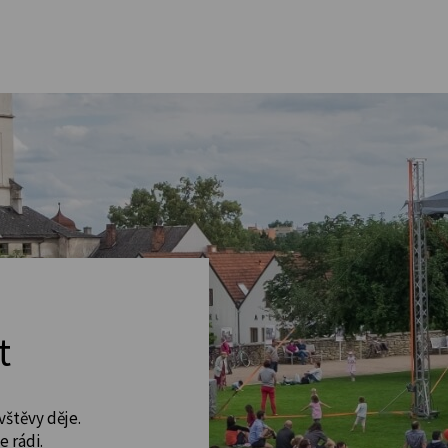
t
vštěvy děje.
 rádi.