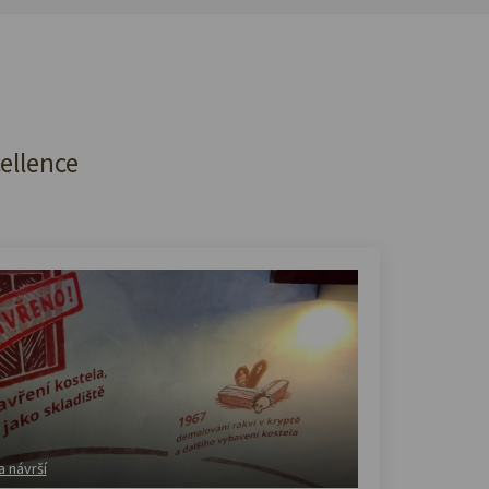
cellence
a návrší