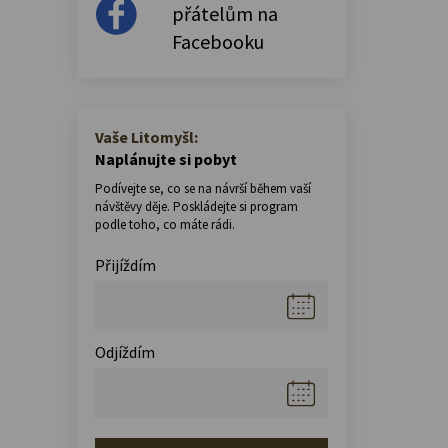
přátelům na
Facebooku
Vaše Litomyšl:
Naplánujte si pobyt
Podívejte se, co se na návrší během vaší
návštěvy děje. Poskládejte si program
podle toho, co máte rádi.
Přijíždím
Odjíždím