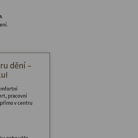
n
.
ení.
ru dění –
u!
omfortní
ert, pracovní
přímo v centru
ku nebo věže