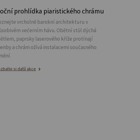
oční prohlídka piaristického chrámu
oznejte vrcholně barokní architekturu v
ůsobivém večerním hávu. Obětní stůl dýchá
větlem, paprsky laserového kříže protínají
lenby a chrám ožívá instalacemi současného
mění.
zbalte si další akce