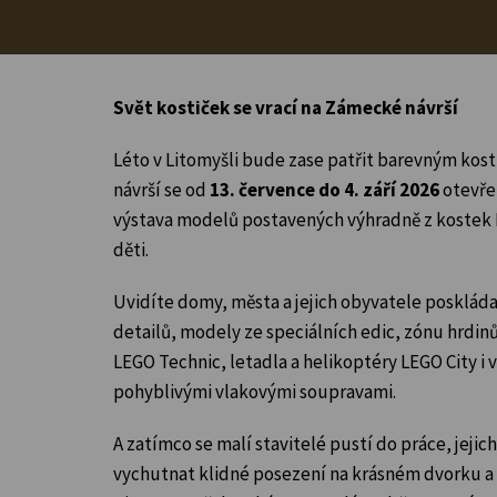
Svět kostiček se vrací na Zámecké návrší
Léto v Litomyšli bude zase patřit barevným k
návrší se od
13. července do 4. září 2026
otevř
výstava modelů postavených výhradně z kostek 
děti.
Uvidíte domy, města a jejich obyvatele posklád
detailů, modely ze speciálních edic, zónu hrdin
LEGO Technic, letadla a helikoptéry LEGO City i
pohyblivými vlakovými soupravami.
A zatímco se malí stavitelé pustí do práce, jeji
vychutnat klidné posezení na krásném dvorku 