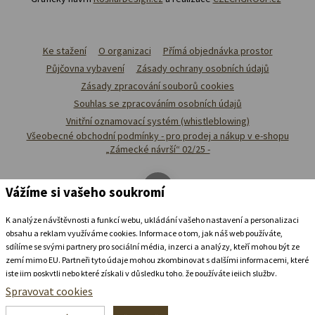
Ke stažení
O organizaci
Přímá objednávka prostor
Půjčovna vybavení
Zásady ochrany osobních údajů
Zásady zpracování souborů cookies
Souhlas se zpracováním osobních údajů
Vnitřní oznamovací systém (whistleblowing)
Všeobecné obchodní podmínky - pro prodej a nákup v e-shopu
„Zámecké návrší“ 02/25 -
Vážíme si vašeho soukromí
K analýze návštěvnosti a funkcí webu, ukládání vašeho nastavení a personalizaci
obsahu a reklam využíváme cookies. Informace o tom, jak náš web používáte,
sdílíme se svými partnery pro sociální média, inzerci a analýzy, kteří mohou být ze
zemí mimo EU. Partneři tyto údaje mohou zkombinovat s dalšími informacemi, které
jste jim poskytli nebo které získali v důsledku toho, že používáte jejich služby.
Podrobné informace
Spravovat cookies
Ubytovat se v
zámeckém
pivovaru