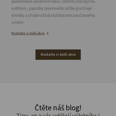
působivém večerním hávu. Obětní stůl dýchá
světlem, paprsky laserového kříže protínají
klenby a chrám ožívá instalacemi současného
umění.
Rozbalte si další akce
Rozbalte si další akce
Čtěte náš blog!
Tipy, co z vás udělají výletníka i