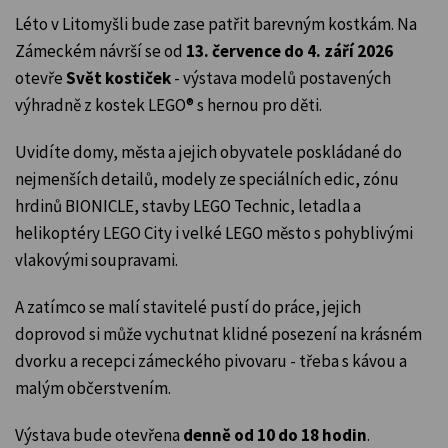
Léto v Litomyšli bude zase patřit barevným kostkám. Na
Zámeckém návrší se od
13. července do 4. září 2026
otevře
Svět kostiček
- výstava modelů postavených
výhradně z kostek LEGO® s hernou pro děti.
Uvidíte domy, města a jejich obyvatele poskládané do
nejmenších detailů, modely ze speciálních edic, zónu
hrdinů BIONICLE, stavby LEGO Technic, letadla a
helikoptéry LEGO City i velké LEGO město s pohyblivými
vlakovými soupravami.
A zatímco se malí stavitelé pustí do práce, jejich
doprovod si může vychutnat klidné posezení na krásném
dvorku a recepci zámeckého pivovaru - třeba s kávou a
malým občerstvením.
Výstava bude otevřena
denně od 10 do 18 hodin
.