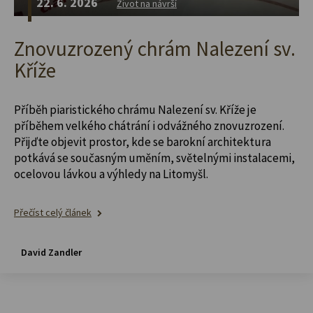
22. 6. 2026
Život na návrší
Znovuzrozený chrám Nalezení sv.
Kříže
Příběh piaristického chrámu Nalezení sv. Kříže je
příběhem velkého chátrání i odvážného znovuzrození.
Přijďte objevit prostor, kde se barokní architektura
potkává se současným uměním, světelnými instalacemi,
ocelovou lávkou a výhledy na Litomyšl.
Přečíst celý článek
David Zandler