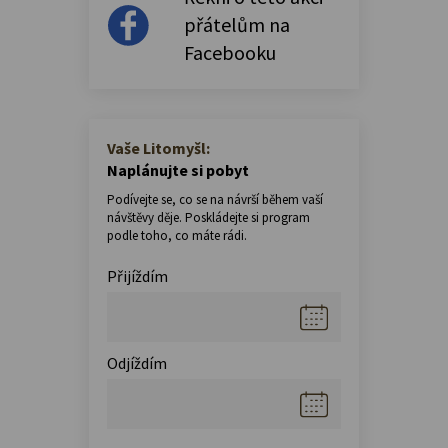
přátelům na
Facebooku
Vaše Litomyšl:
Naplánujte si pobyt
Podívejte se, co se na návrší během vaší
návštěvy děje. Poskládejte si program
podle toho, co máte rádi.
Přijíždím
Odjíždím