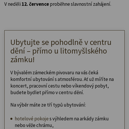
V neděli
12. července
proběhne slavnostní zahájení.
Ubytujte se pohodlně v centru
dění – přímo u litomyšlského
zámku!
V bývalém zámeckém pivovaru na vás čeká
komfortní ubytování s atmosférou. Ať už míříte na
koncert, pracovní cestu nebo víkendový pobyt,
budete bydlet přímo v centru dění.
Na výběr máte ze tří typů ubytování:
hotelové pokoje
s výhledem na arkády zámku
nebo věže chrámu,