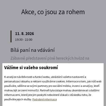
Akce, co jsou za rohem
11. 8. 2026
19:30 - 22:00
Bílá paní na vdávání
Zábavné představení plné hereckých hvězd na
zámecké open-air scéně v Litomyšli.
Vážíme si vašeho soukromí
Rozbalte si další akce
K analýze návštěvnosti a funkcí webu, ukládání vašeho nastavení a
personalizaci obsahu a reklam využíváme cookies. Informace o tom, jak náš web
používáte, sdílíme se svými partnery pro sociální média, inzerci a analýzy, kteří
14. 8. 2026
mohou být ze zemí mimo EU. Partneři tyto údaje mohou zkombinovat s dalšími
informacemi, které jste jim poskytli nebo které získali v důsledku toho, že
používáte jejich služby.
Podrobné informace
Noční prohlídka piaristického chrámu