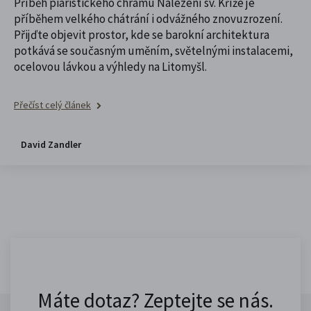
Příběh piaristického chrámu Nalezení sv. Kříže je
příběhem velkého chátrání i odvážného znovuzrození.
Přijďte objevit prostor, kde se barokní architektura
potkává se současným uměním, světelnými instalacemi,
ocelovou lávkou a výhledy na Litomyšl.
Přečíst celý článek
David Zandler
Máte dotaz? Zeptejte se nás.