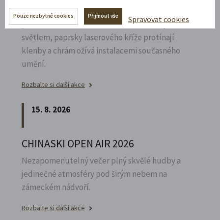
Poznejte vrcholně barokní architekturu v
Pouze nezbytné cookies
Přijmout vše
Spravovat cookies
působivém večerním hávu. Obětní stůl dýchá
světlem, paprsky laserového kříže protínají
klenby a chrám ožívá instalacemi současného
umění.
Rozbalte si další akce
15. 8. 2026
CHINASKI OPEN AIR 2026
Nezapomenutelný večer plný skvělé hudby a
jedinečné atmosféry pod širým nebem na
zámeckém nádvoří.
Rozbalte si další akce