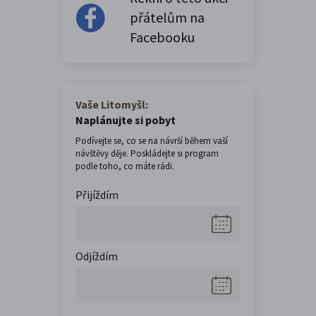
přátelům na
Facebooku
Vaše Litomyšl:
Naplánujte si pobyt
Podívejte se, co se na návrší během vaší
návštěvy děje. Poskládejte si program
podle toho, co máte rádi.
Přijíždím
Odjíždím