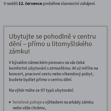
V neděli
12. července
proběhne slavnostní zahájení.
Ubytujte se pohodlně v centru
dění – přímo u litomyšlského
zámku!
V bývalém zámeckém pivovaru na vás čeká
komfortní ubytování s atmosférou. Ať už míříte na
koncert, pracovní cestu nebo víkendový pobyt,
budete bydlet přímo v centru dění.
Na výběr máte ze tří typů ubytování:
hotelové pokoje
s výhledem na arkády zámku
nebo věže chrámu,