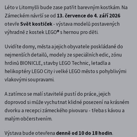
Léto v Litomyšli bude zase patřit barevným kostkám. Na
Zámeckém návrší se od
13. července do 4. září 2026
otevře
Svět kostiček
- výstava modelů postavených
výhradně z kostek LEGO® s hernou pro děti.
Uvidíte domy, města a jejich obyvatele poskládané do
nejmenších detailů, modely ze speciálních edic, zónu
hrdinů BIONICLE, stavby LEGO Technic, letadla a
helikoptéry LEGO City i velké LEGO město s pohyblivými
vlakovými soupravami.
A zatímco se malí stavitelé pustí do práce, jejich
doprovod si může vychutnat klidné posezení na krásném
dvorku a recepci zámeckého pivovaru - třeba s kávou a
malým občerstvením.
Výstava bude otevřena
denně od 10 do 18 hodin
.