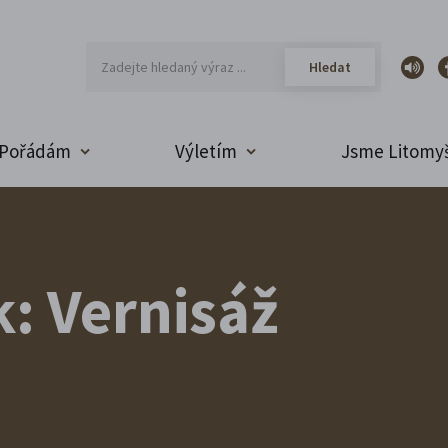
Pořádám
Výletím
Jsme Litomyš
k: Vernisáž