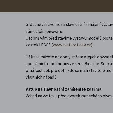
Srdečně vás zveme na slavnostní zahájení výsta
zámeckém pivovaru.
Osobně vám představíme výstavu modelů posta
kostek LEGO®
(
www.svetkosticek.cz
)
.
Těšit se můžete na domy, města a jejich obyvate
speciálních edic i hrdiny ze série Bionicle. Souč
plná kostiček pro děti, kde se malí stavitelé m
vlastních nápadů.
Vstup na slavnostní zahájení je zdarma.
Vchod na výstavu před dvorek zámeckého pivov