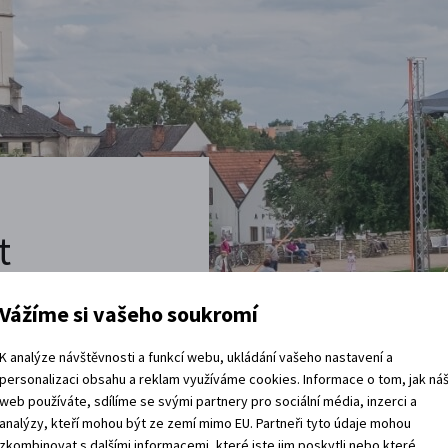
t
Vážíme si vašeho soukromí
vštěvy děje.
 rádi.
K analýze návštěvnosti a funkcí webu, ukládání vašeho nastavení a
personalizaci obsahu a reklam využíváme cookies. Informace o tom, jak ná
vracíte domů?
web používáte, sdílíme se svými partnery pro sociální média, inzerci a
analýzy, kteří mohou být ze zemí mimo EU. Partneři tyto údaje mohou
zkombinovat s dalšími informacemi, které jste jim poskytli nebo které