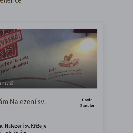
a návrší
m Nalezení sv.
David
Zandler
u Nalezení sv. Kříže je
í i odvážného