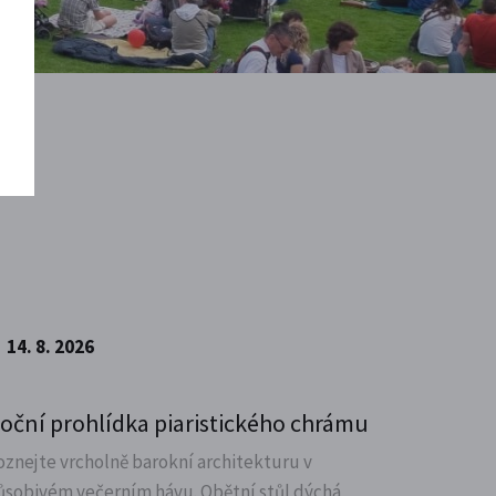
14. 8. 2026
oční prohlídka piaristického chrámu
oznejte vrcholně barokní architekturu v
ůsobivém večerním hávu. Obětní stůl dýchá