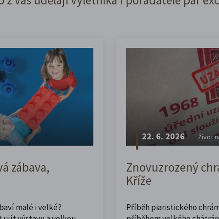
22. 6. 2026
Život n
vá zábava,
Znovuzrozený chrá
Kříže
abaví malé i velké?
Příběh piaristického chrám
 ujít výstavu a velkou
příběhem velkého chátrán