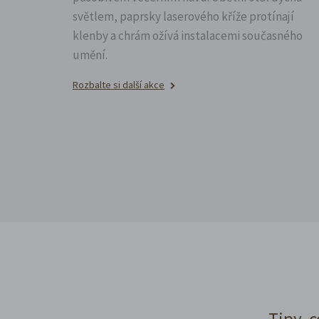
světlem, paprsky laserového kříže protínají
klenby a chrám ožívá instalacemi současného
umění.
Rozbalte si další akce
Tipy, c