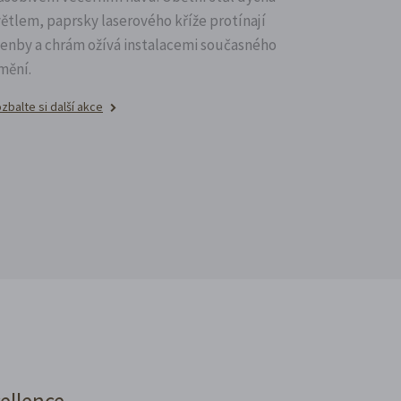
větlem, paprsky laserového kříže protínají
lenby a chrám ožívá instalacemi současného
mění.
zbalte si další akce
cellence