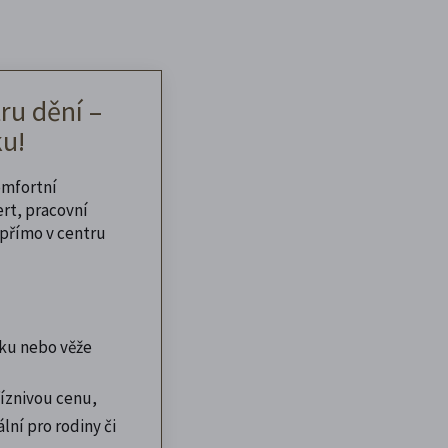
ru dění –
u!
omfortní
ert, pracovní
přímo v centru
ku nebo věže
íznivou cenu,
lní pro rodiny či