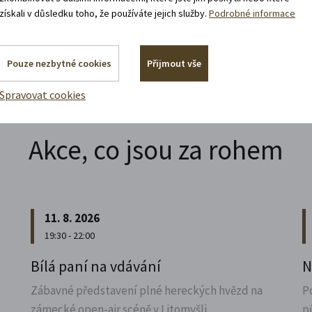
získali v důsledku toho, že používáte jejich služby.
Podrobné informace
Pouze nezbytné cookies
Přijmout vše
Spravovat cookies
Akce, co jsou za rohem
11. 8. 2026
19:30 - 22:00
u
Bílá paní na vdávání
N
Zábavné představení plné hereckých hvězd na
P
zámecké open-air scéně v Litomyšli.
p