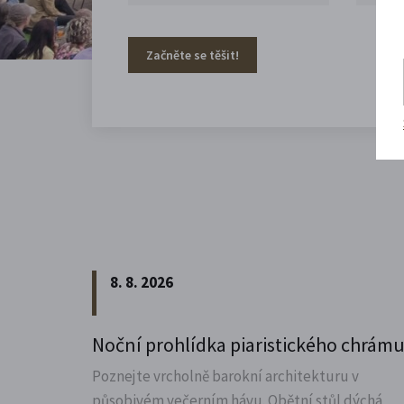
Začněte se těšit!
8. 8. 2026
Noční prohlídka piaristického chrám
Poznejte vrcholně barokní architekturu v
působivém večerním hávu. Obětní stůl dýchá