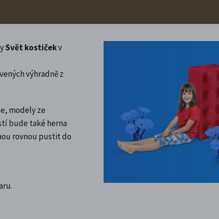
vy
Svět kostiček
v
vených výhradně z
le, modely ze
ástí bude také herna
ohou rovnou pustit do
aru.