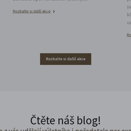
s
Rozbalte si další akce
k
u
Ro
Rozbalte si další akce
Čtěte náš blog!
o z vás udělají výletníka i pořadatele par ex