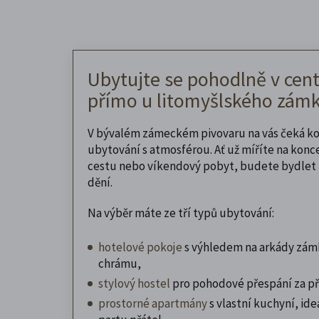
Ubytujte se pohodlně v cent
přímo u litomyšlského zámk
V bývalém zámeckém pivovaru na vás čeká k
ubytování s atmosférou. Ať už míříte na konc
cestu nebo víkendový pobyt, budete bydlet 
dění.
Na výběr máte ze tří typů ubytování:
hotelové pokoje
s výhledem na arkády zám
chrámu,
stylový hostel
pro pohodové přespání za př
prostorné apartmány
s vlastní kuchyní, ideá