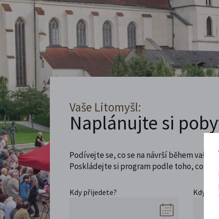
Vaše Litomyšl:
Naplánujte si poby
Podívejte se, co se na návrší během vaší ná
Poskládejte si program podle toho, co máte
Kdy přijedete?
Kdy se 