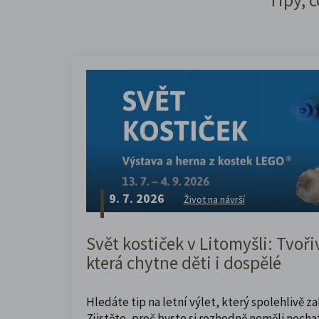
9. 7. 2026
Život na návrší
Svět kostiček v Litomyšli: Tvoři
která chytne děti i dospělé
Hledáte tip na letní výlet, který spolehlivě z
Zjistěte, proč byste si rozhodně neměli nechat