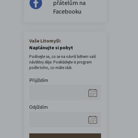
přátelům na
Facebooku
Vaše Litomyšl:
Naplánujte si pobyt
Podívejte se, co se na návrší během vaší
návštěvy děje. Poskládejte si program
podle toho, co máte rádi.
Přijíždím
Odjíždím