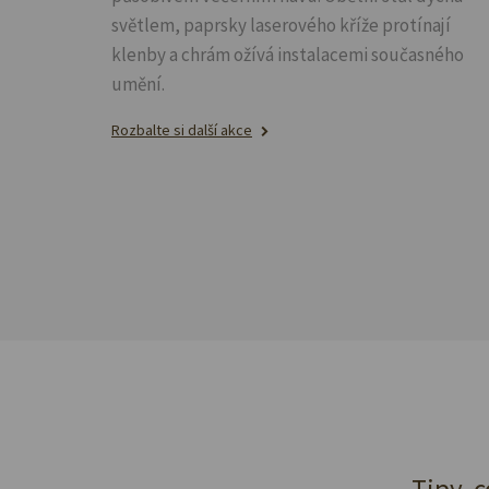
světlem, paprsky laserového kříže protínají
klenby a chrám ožívá instalacemi současného
umění.
Rozbalte si další akce
Tipy, c