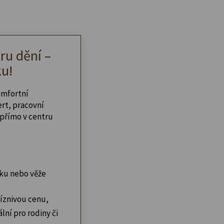
ru dění –
u!
omfortní
ert, pracovní
přímo v centru
ku nebo věže
íznivou cenu,
lní pro rodiny či