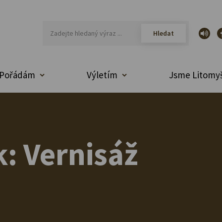
Pořádám
Výletím
Jsme Litomyš
k: Vernisáž