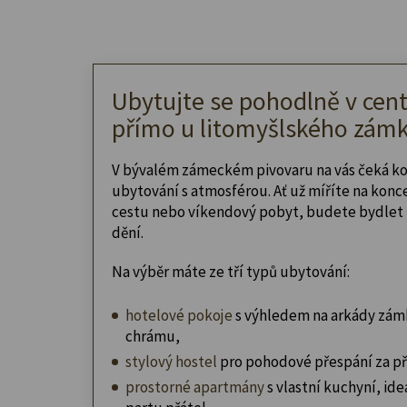
Ubytujte se pohodlně v cent
přímo u litomyšlského zámk
V bývalém zámeckém pivovaru na vás čeká k
ubytování s atmosférou. Ať už míříte na konc
cestu nebo víkendový pobyt, budete bydlet 
dění.
Na výběr máte ze tří typů ubytování:
hotelové pokoje
s výhledem na arkády zám
chrámu,
stylový hostel
pro pohodové přespání za př
prostorné apartmány
s vlastní kuchyní, ideá