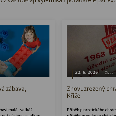
22. 6. 2026
Život n
vá zábava,
Znovuzrozený chrá
Kříže
abaví malé i velké?
Příběh piaristického chrám
 ujít výstavu a velkou
příběhem velkého chátrán