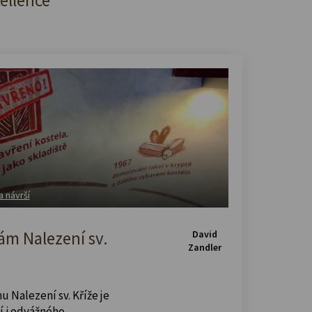
a návrší
m Nalezení sv.
David
Zandler
u Nalezení sv. Kříže je
í i odvážného