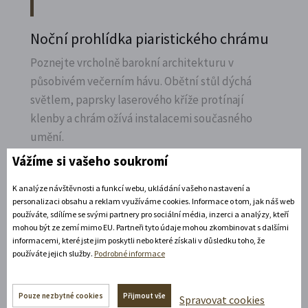
Noční prohlídka piaristického chrámu
Poznejte vrcholně barokní architekturu v
působivém večerním hávu. Obětní stůl dýchá
světlem, paprsky laserového kříže protínají
klenby a chrám ožívá instalacemi současného
umění.
Vážíme si vašeho soukromí
Rozbalte si další akce
K analýze návštěvnosti a funkcí webu, ukládání vašeho nastavení a
11. 8. 2026
personalizaci obsahu a reklam využíváme cookies. Informace o tom, jak náš web
používáte, sdílíme se svými partnery pro sociální média, inzerci a analýzy, kteří
19:30 - 22:00
mohou být ze zemí mimo EU. Partneři tyto údaje mohou zkombinovat s dalšími
informacemi, které jste jim poskytli nebo které získali v důsledku toho, že
Bílá paní na vdávání
používáte jejich služby.
Podrobné informace
Zábavné představení plné hereckých hvězd na
zámecké open-air scéně v Litomyšli.
Pouze nezbytné cookies
Přijmout vše
Spravovat cookies