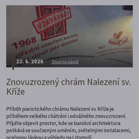
22. 6. 2026
Život na návrší
Znovuzrozený chrám Nalezení sv.
Kříže
Příběh piaristického chrámu Nalezení sv. Kříže je
příběhem velkého chátrání i odvážného znovuzrození.
Přijďte objevit prostor, kde se barokní architektura
potkává se současným uměním, světelnými instalacemi,
ocelovou lávkou a výhledy na Litomyšl.