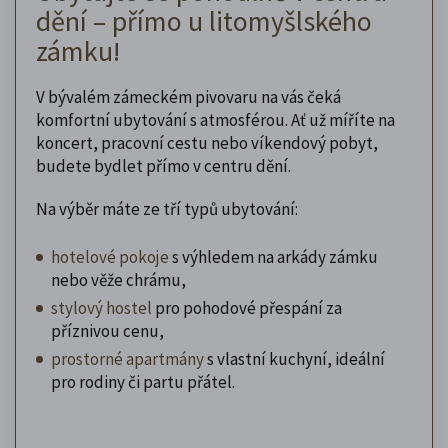
dění – přímo u litomyšlského
zámku!
V bývalém zámeckém pivovaru na vás čeká
komfortní ubytování s atmosférou. Ať už míříte na
koncert, pracovní cestu nebo víkendový pobyt,
budete bydlet přímo v centru dění.
Na výběr máte ze tří typů ubytování:
hotelové pokoje
s výhledem na arkády zámku
nebo věže chrámu,
stylový hostel
pro pohodové přespání za
příznivou cenu,
prostorné apartmány
s vlastní kuchyní, ideální
pro rodiny či partu přátel.