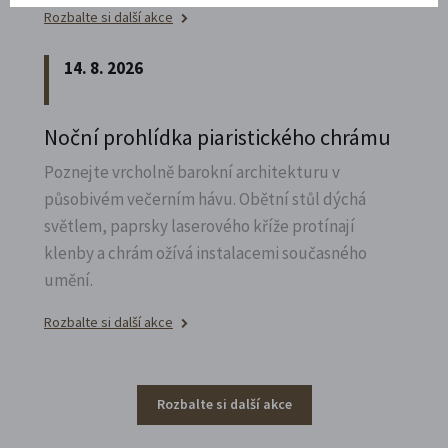
Rozbalte si další akce
14. 8. 2026
Noční prohlídka piaristického chrámu
Poznejte vrcholně barokní architekturu v
působivém večerním hávu. Obětní stůl dýchá
světlem, paprsky laserového kříže protínají
klenby a chrám ožívá instalacemi současného
umění.
Rozbalte si další akce
Rozbalte si další akce