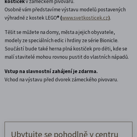
kostiček
v zámeckém pivovaru.
Osobně vám představíme výstavu modelů postavených
výhradně z kostek LEGO®
(
www.svetkosticek.cz
)
.
Těšit se můžete na domy, města a jejich obyvatele,
modely ze speciálních edic i hrdiny ze série Bionicle.
Součástí bude také herna plná kostiček pro děti, kde se
malí stavitelé mohou rovnou pustit do vlastních nápadů.
Vstup na slavnostní zahájení je zdarma.
Vchod na výstavu před dvorek zámeckého pivovaru.
Ubytujte se pohodlně v centru