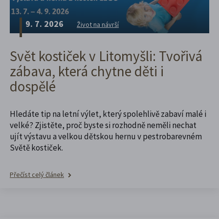
9. 7. 2026
Život na návrší
Svět kostiček v Litomyšli: Tvořivá
zábava, která chytne děti i
dospělé
Hledáte tip na letní výlet, který spolehlivě zabaví malé i
velké? Zjistěte, proč byste si rozhodně neměli nechat
ujít výstavu a velkou dětskou hernu v pestrobarevném
Světě kostiček.
Přečíst celý článek