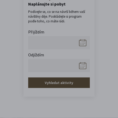
Naplánujte si pobyt
Podívejte se, co se na návrší během vaší
návštěvy děje. Poskládejte si program
podle toho, co máte rádi.
Přijíždím
Odjíždím
Vyhledat aktivity