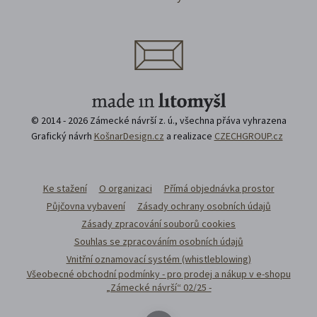
© 2014 - 2026 Zámecké návrší z. ú., všechna přáva vyhrazena
Grafický návrh
KošnarDesign.cz
a realizace
CZECHGROUP.cz
Ke stažení
O organizaci
Přímá objednávka prostor
Půjčovna vybavení
Zásady ochrany osobních údajů
Zásady zpracování souborů cookies
Souhlas se zpracováním osobních údajů
Vnitřní oznamovací systém (whistleblowing)
Všeobecné obchodní podmínky - pro prodej a nákup v e-shopu
„Zámecké návrší“ 02/25 -